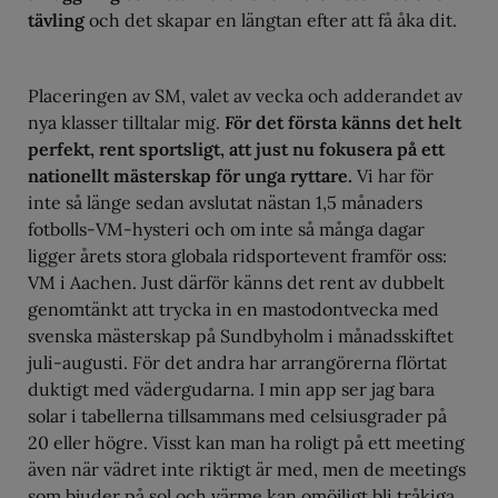
tävling
och det skapar en längtan efter att få åka dit.
Placeringen av SM, valet av vecka och adderandet av
nya klasser tilltalar mig.
För det första känns det helt
perfekt, rent sportsligt, att just nu fokusera på ett
nationellt mästerskap för unga ryttare.
Vi har för
inte så länge sedan avslutat nästan 1,5 månaders
fotbolls-VM-hysteri och om inte så många dagar
ligger årets stora globala ridsportevent framför oss:
VM i Aachen. Just därför känns det rent av dubbelt
genomtänkt att trycka in en mastodontvecka med
svenska mästerskap på Sundbyholm i månadsskiftet
juli-augusti. För det andra har arrangörerna flörtat
duktigt med vädergudarna. I min app ser jag bara
solar i tabellerna tillsammans med celsiusgrader på
20 eller högre. Visst kan man ha roligt på ett meeting
även när vädret inte riktigt är med, men de meetings
som bjuder på sol och värme kan omöjligt bli tråkiga.