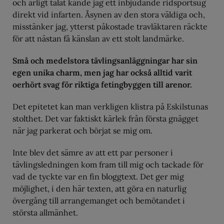
och ärligt talat kände jag ett inbjudande ridsportsug
direkt vid infarten. Åsynen av den stora väldiga och,
misstänker jag, ytterst påkostade travläktaren räckte
för att nästan få känslan av ett stolt landmärke.
Små och medelstora tävlingsanläggningar har sin
egen unika charm, men jag har också alltid varit
oerhört svag för riktiga fetingbyggen till arenor.
Det epitetet kan man verkligen klistra på Eskilstunas
stolthet. Det var faktiskt kärlek från första gnägget
när jag parkerat och börjat se mig om.
Inte blev det sämre av att ett par personer i
tävlingsledningen kom fram till mig och tackade för
vad de tyckte var en fin bloggtext. Det ger mig
möjlighet, i den här texten, att göra en naturlig
övergång till arrangemanget och bemötandet i
största allmänhet.