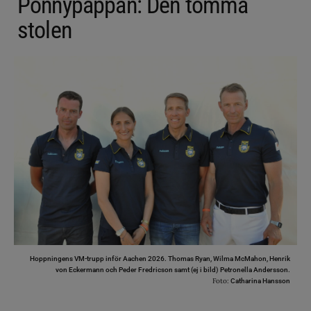
Ponnypappan: Den tomma
stolen
Hoppningens VM-trupp inför Aachen 2026. Thomas Ryan, Wilma McMahon, Henrik
von Eckermann och Peder Fredricson samt (ej i bild) Petronella Andersson.
Foto:
Catharina Hansson