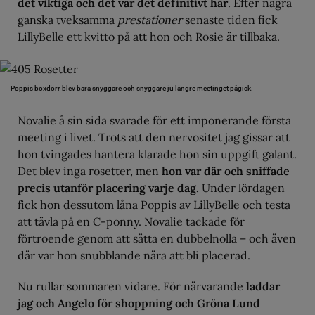
det viktiga och det var det definitivt här
. Efter några
ganska tveksamma
prestationer
senaste tiden fick
LillyBelle ett kvitto på att hon och Rosie är tillbaka.
Poppis boxdörr blev bara snyggare och snyggare ju längre meetinget pågick.
Novalie å sin sida svarade för ett imponerande första
meeting i livet. Trots att den nervositet jag gissar att
hon tvingades hantera klarade hon sin uppgift galant.
Det blev inga rosetter, men
hon var där och sniffade
precis utanför placering varje dag.
Under lördagen
fick hon dessutom låna Poppis av LillyBelle och testa
att tävla på en C-ponny. Novalie tackade för
förtroende genom att sätta en dubbelnolla – och även
där var hon snubblande nära att bli placerad.
Nu rullar sommaren vidare. För närvarande
laddar
jag och Angelo för shoppning och Gröna Lund