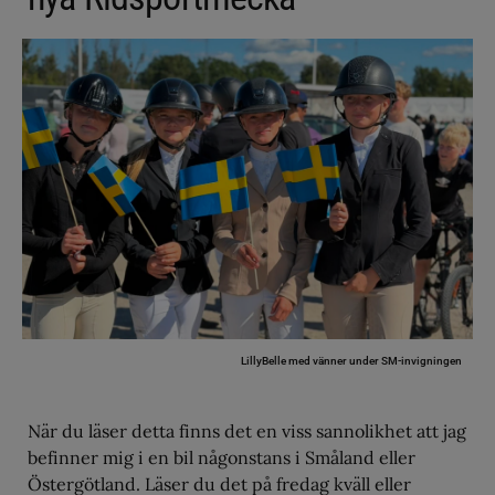
LillyBelle med vänner under SM-invigningen
När du läser detta finns det en viss sannolikhet att jag
befinner mig i en bil någonstans i Småland eller
Östergötland. Läser du det på fredag kväll eller