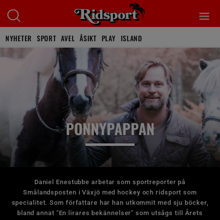
NYHETER
SPORT
AVEL
ÅSIKT
PLAY
ISLAND
PONNYPAPPAN
Daniel Enestubbe arbetar som sportreporter på
Smålandsposten i Växjö med hockey och ridsport som
specialitet. Som författare har han utkommit med sju böcker,
bland annat "En lirares bekännelser" som utsågs till Årets