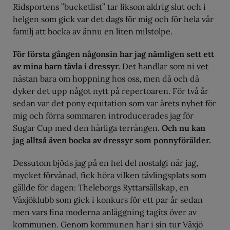
Ridsportens ”bucketlist” tar liksom aldrig slut och i
helgen som gick var det dags för mig och för hela vår
familj att bocka av ännu en liten milstolpe.
För första gången någonsin har jag nämligen sett ett
av mina barn tävla i dressyr.
Det handlar som ni vet
nästan bara om hoppning hos oss, men då och då
dyker det upp något nytt på repertoaren. För två år
sedan var det pony equitation som var årets nyhet för
mig och förra sommaren introducerades jag för
Sugar Cup med den härliga terrängen.
Och nu kan
jag alltså även bocka av dressyr som ponnyförälder.
Dessutom bjöds jag på en hel del nostalgi när jag,
mycket förvånad, fick höra vilken tävlingsplats som
gällde för dagen: Theleborgs Ryttarsällskap, en
Växjöklubb som gick i konkurs för ett par år sedan
men vars fina moderna anläggning tagits över av
kommunen. Genom kommunen har i sin tur Växjö