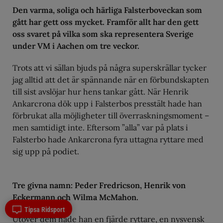
Den varma, soliga och härliga Falsterboveckan som
gått har gett oss mycket. Framför allt har den gett
oss svaret på vilka som ska representera Sverige
under VM i Aachen om tre veckor.
Trots att vi sällan bjuds på några superskrällar tycker
jag alltid att det är spännande när en förbundskapten
till sist avslöjar hur hens tankar gått. När Henrik
Ankarcrona dök upp i Falsterbos presstält hade han
förbrukat alla möjligheter till överraskningsmoment –
men samtidigt inte. Eftersom ”alla” var på plats i
Falsterbo hade Ankarcrona fyra uttagna ryttare med
sig upp på podiet.
Tre givna namn: Peder Fredricson, Henrik von
Eckermann och Wilma McMahon.
Tipsa Ridsport
Utöver dem hade han en fjärde ryttare, en nysvensk