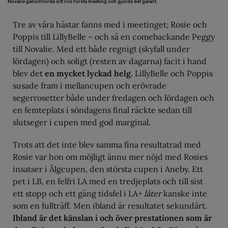
Novalie genomförde sitt livs första meeting och gjorde det galant.
Tre av våra hästar fanns med i meetinget; Rosie och
Poppis till LillyBelle – och så en comebackande Peggy
till Novalie. Med ett både regnigt (skyfall under
lördagen) och soligt (resten av dagarna) facit i hand
blev det
en mycket lyckad helg.
LillyBelle och Poppis
susade fram i mellancupen och erövrade
segerrosetter både under fredagen och lördagen och
en femteplats i söndagens final räckte sedan till
slutseger i cupen med god marginal.
Trots att det inte blev samma fina resultatrad med
Rosie var hon om möjligt ännu mer nöjd med Rosies
insatser i Älgcupen, den största cupen i Aneby. Ett
pet i LB, en felfri LA med en tredjeplats och till sist
ett stopp och ett gäng tidsfel i LA+
låter
kanske inte
som en fullträff. Men ibland är resultatet sekundärt.
Ibland är det känslan i och över prestationen som är