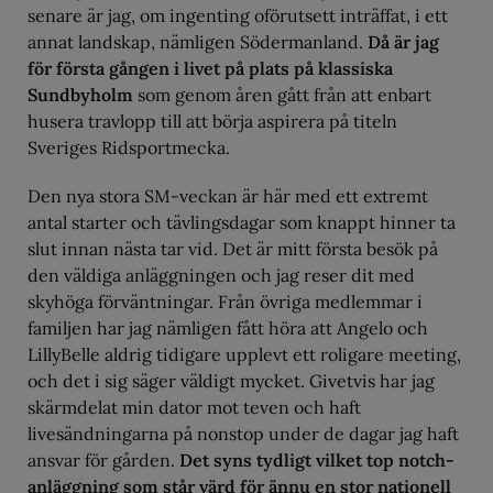
senare är jag, om ingenting oförutsett inträffat, i ett
annat landskap, nämligen Södermanland.
Då är jag
för första gången i livet på plats på klassiska
Sundbyholm
som genom åren gått från att enbart
husera travlopp till att börja aspirera på titeln
Sveriges Ridsportmecka.
Den nya stora SM-veckan är här med ett extremt
antal starter och tävlingsdagar som knappt hinner ta
slut innan nästa tar vid. Det är mitt första besök på
den väldiga anläggningen och jag reser dit med
skyhöga förväntningar. Från övriga medlemmar i
familjen har jag nämligen fått höra att Angelo och
LillyBelle aldrig tidigare upplevt ett roligare meeting,
och det i sig säger väldigt mycket. Givetvis har jag
skärmdelat min dator mot teven och haft
livesändningarna på nonstop under de dagar jag haft
ansvar för gården.
Det syns tydligt vilket top notch-
anläggning som står värd för ännu en stor nationell