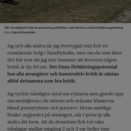
SM i Sundbyholm blev en enda solig publikfest…men det finns också förbättringspotential.
Foto:
Daniel Enestubbe
Jag och alla andra (är jag övertygad om) fick en
enastående helg i Sundbyholm, men om du som läser
det här tror att jag inte kommer att leverera någon
kritik är du fel ute.
Det finns förbättringspotential
hos alla arrangörer och konstruktiv kritik är nästan
alltid detsamma som bra kritik.
Jag tyckte nämligen synd om ryttarna som gjorde upp
om medaljerna i de största och svåraste klasserna
bland ponnyryttare och juniorer. Deras samtliga
finaler avgjordes på söndagen, när i princip alla
andra åkt hem. Att de dessutom fick två raka
vilodagar mellan omgång 2 och 3 var heller inte