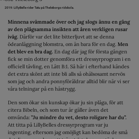
2019: LillyBelle rider Tatu på Theleborgs ridskola.
Minnena svämmade över och jag slogs ännu en gång
av den plågsamma insikten att åren verkligen rusar
iväg.
Därför var det lite bitterljuvt att se denna
ödeanläggning blomstra, om än bara för en dag.
Men
det blev en bra dag.
En dag där jag för första gången
fick se min dotter genomföra ett dressyrprogram i en
officiell tävling, en Lätt B:1. Så här i efterhand kändes
det extra skönt att inte bli alls så ohälsosamt nervös
som jag och andra ponnyföräldrar alltid blir när vi ser
våra telningar på en hästrygg.
Den som ökar sin kunskap ökar ju sin plåga, för att
citera Bibeln, och som tur är gäller även det
omvända:
”Ju mindre du vet, desto roligare har du”.
Att titta på LillyBelles dressyrprogram var ju
ingenting, eftersom jag omöjligt kan bedöma de små