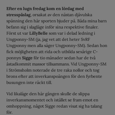
Efter en lugn fredag kom en lördag med
stresspåslag
, orsakat av den nästan djävulska
spänning den här sporten bjuder på. Båda mina barn
befann sig i slagläge inför sina respektive finaler.
Först ut var
LillyBelle
som var i delad ledning i
Ungponny-SM (ja, jag vet att det heter SvRF
Ungponny men alla säger Ungponny-SM). Sedan hon
fick möjligheten att rida och utbilda sexårige C-
ponnyn
Sigge
för tio månader sedan har de två
åstadkommit massor tillsammans. Vid Ungponny-SM
i Strömsholm noterade de tre raka nollor och tog
brons efter att inverkanspoängen för den fyrbente
busungen inte räckt till.
Vid likaläge den här gången skulle de slippa
inverkansmomentet och istället se fram emot en
omhoppning, något Sigge redan visat sig ha talang
för.