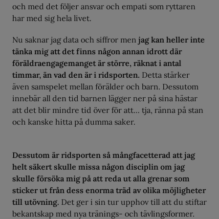
och med det följer ansvar och empati som ryttaren
har med sig hela livet.
Nu saknar jag data och siffror men
jag kan heller inte
tänka mig att det finns någon annan idrott där
föräldraengagemanget är större, räknat i antal
timmar, än vad den är i ridsporten.
Detta stärker
även samspelet mellan förälder och barn. Dessutom
innebär all den tid barnen lägger ner på sina hästar
att det blir mindre tid över för att… tja, ränna på stan
och kanske hitta på dumma saker.
Dessutom är ridsporten så mångfacetterad att jag
helt säkert skulle missa någon disciplin om jag
skulle försöka mig på att reda ut alla grenar som
sticker ut från dess enorma träd av olika möjligheter
till utövning.
Det ger i sin tur upphov till att du stiftar
bekantskap med nya tränings- och tävlingsformer.