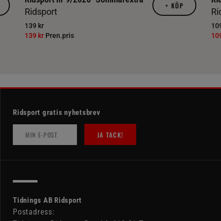
+
KÖP
Ridsport
Ri
139 kr
109
139 kr
Pren.pris
10
Ridsport gratis nyhetsbrev
JA TACK!
Tidnings AB Ridsport
Postadress: