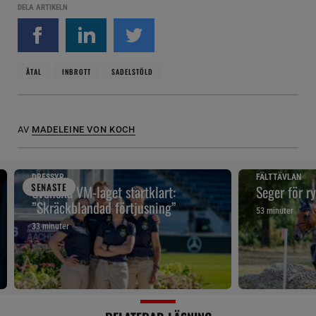
DELA ARTIKELN
ÅTAL
INBROTT
SADELSTÖLD
AV
MADELEINE VON KOCH
DRESSYR
FÄLTTÄVLAN
SENAST
E
Svenska VM-laget startklart:
Seger för r
”Skräckblandad förtjusning”
53 minuter
33 minuter