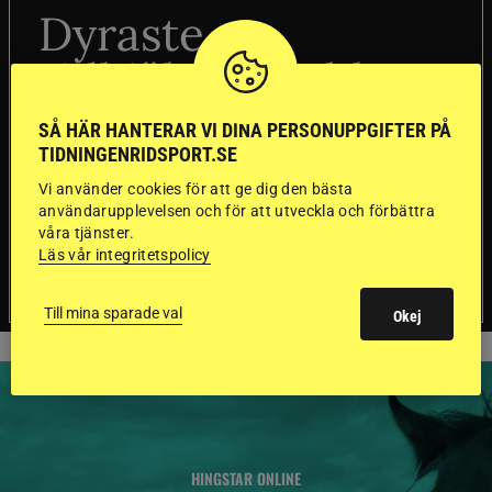
Dyraste
ridhjälmarna blev
sämst i test
SÅ HÄR HANTERAR VI DINA PERSONUPPGIFTER PÅ
TIDNINGENRIDSPORT.SE
Försäkringsbolaget
Stort test av ridhjälmar
Vi använder cookies för att ge dig den bästa
Folksam har testat 15 ridhjälmar i olika
användarupplevelsen och för att utveckla och förbättra
prisklasser för att se vilken som är den säkraste.
våra tjänster.
Det visar sig vara stor skillnad på säkerheten
Läs vår integritetspolicy
mellan de olika hjälmarna – och dyrast är inte
bäst.
Till mina sparade val
Okej
HINGSTAR ONLINE