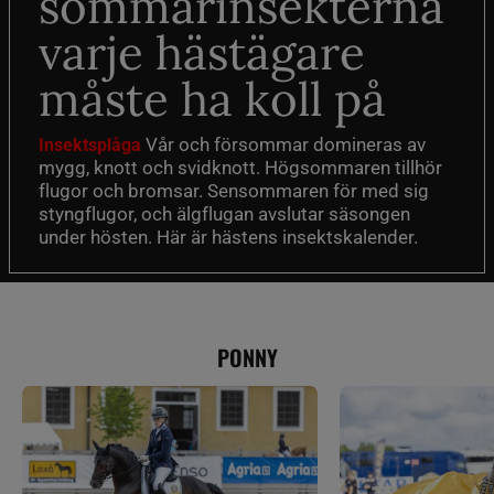
sommarinsekterna
varje hästägare
måste ha koll på
Vår och försommar domineras av
Insektsplåga
mygg, knott och svidknott. Högsommaren tillhör
flugor och bromsar. Sensommaren för med sig
styngflugor, och älgflugan avslutar säsongen
under hösten. Här är hästens insektskalender.
PONNY