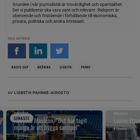
Grunden i vår journalistik är trovärdighet och opartiskhet.
Det vi publicerar ska vara sant och relevant. Ridsport är
oberoende och fristående i förhållande till ekonomiska,
privata, politiska och andra intressen.
DELA ARTIKELN
BALTIC CUP
KRÖNIKA
LISBETH
PONNY
AV
LISBETH PAHNKE-AIROSTO
DRESSYR
DRESSYR
SENAST
E
Rebecca Mauleon: ”Det har tagit
Louise Etzn
många år att bygga samspel”
4 timmar
3 timmar