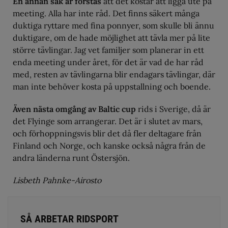
En annan sak är förstås
att det kostar att ligga ute på
meeting. Alla har inte råd. Det finns säkert många
duktiga ryttare med fina ponnyer, som skulle bli ännu
duktigare, om de hade möjlighet att tävla mer på lite
större tävlingar. Jag vet familjer som planerar in ett
enda meeting under året, för det är vad de har råd
med, resten av tävlingarna blir endagars tävlingar, där
man inte behöver kosta på uppstallning och boende.
Även nästa omgång av Baltic cup
rids i Sverige, då är
det Flyinge som arrangerar. Det är i slutet av mars,
och förhoppningsvis blir det då fler deltagare från
Finland och Norge, och kanske också några från de
andra länderna runt Östersjön.
Lisbeth Pahnke-Airosto
SÅ ARBETAR RIDSPORT