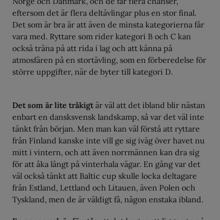
Norge och Danmark, och de får flera chanser,
eftersom det är flera deltävlingar plus en stor final.
Det som är bra är att även de minsta kategorierna får
vara med. Ryttare som rider kategori B och C kan
också träna på att rida i lag och att känna på
atmosfären på en stortävling, som en förberedelse för
större uppgifter, när de byter till kategori D.
Det som är lite tråkigt
är väl att det ibland blir nästan
enbart en dansksvensk landskamp, så var det väl inte
tänkt från början. Men man kan väl förstå att ryttare
från Finland kanske inte vill ge sig iväg över havet nu
mitt i vintern, och att även norrmännen kan dra sig
för att åka långt på vinterhala vägar. En gång var det
väl också tänkt att Baltic cup skulle locka deltagare
från Estland, Lettland och Litauen, även Polen och
Tyskland, men de är väldigt få, någon enstaka ibland.