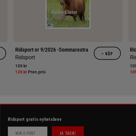
Ridsport nr 9/2026 -Sommarextra
Ri
+
KÖP
Ridsport
Ri
139 kr
109
139 kr
Pren.pris
10
Ridsport gratis nyhetsbrev
JA TACK!