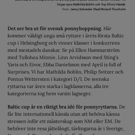
höger syns Mathilda Bohlin och Top Silivio Hästak.
Foto:
Jenny Schwieler Staaf/Roland Thunholm
Det ser bra ut för svensk ponnyhoppning.
Här
kommer väldigt unga små ryttare i årets första Baltic
cup i Helsingborg och vinner klasser i konkurrens
med mestadels danskar. Se på Ellen Hammarström
med Tullohea Minnie, Linn Arvidsson med Sting’s
Yaris och Eivor, Ebba Danielsson med April is full of
Surprises. Vi har Mathilda Bohlin, Philip Svitzer och
Pontus Wettersten i kategori D/I. De svenska
ryttarna var även starka i lagklasserna, alla tre
kategorierna tog hem varsin lagseger.
Baltic cup är en riktigt bra idé för ponnyryttarna.
De
får lite internationell känsla utan att behöva känna
stressen inför ett mästerskap som NM eller EM. De
behöver inte resa jättelångt, tävlingarna är i Sverige,