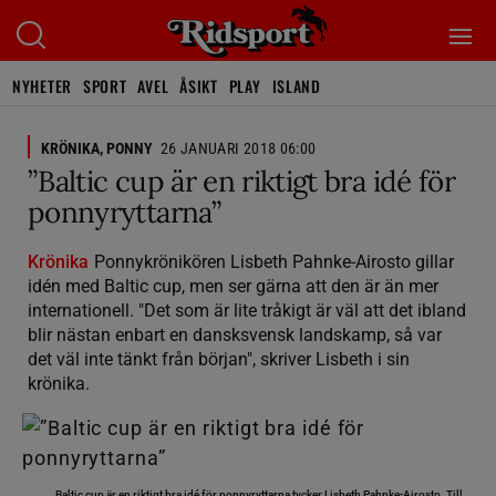
NYHETER
SPORT
AVEL
ÅSIKT
PLAY
ISLAND
KRÖNIKA, PONNY
26 JANUARI 2018 06:00
”Baltic cup är en riktigt bra idé för
ponnyryttarna”
Krönika
Ponnykrönikören Lisbeth Pahnke-Airosto gillar
idén med Baltic cup, men ser gärna att den är än mer
internationell. "Det som är lite tråkigt är väl att det ibland
blir nästan enbart en dansksvensk landskamp, så var
det väl inte tänkt från början", skriver Lisbeth i sin
krönika.
Baltic cup är en riktigt bra idé för ponnyryttarna tycker Lisbeth Pahnke-Airosto. Till