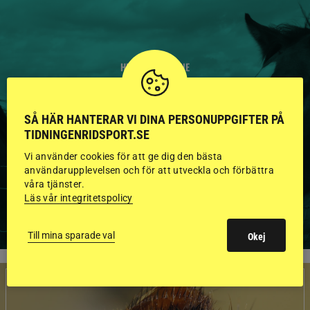
HINGSTAR ONLINE
GODKÄNDA HINGSTAR I
FLERA KATEGORIER MED
SÅ HÄR HANTERAR VI DINA PERSONUPPGIFTER PÅ
TIDNINGENRIDSPORT.SE
BILDER OCH FAKTA
Vi använder cookies för att ge dig den bästa
användarupplevelsen och för att utveckla och förbättra
våra tjänster.
Läs vår integritetspolicy
VISA ALLA HINGSTAR
Till mina sparade val
Okej