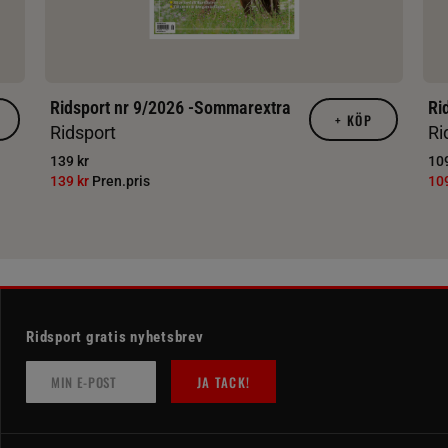
Ridsport nr 9/2026 -Sommarextra
Ri
+
KÖP
Ridsport
Ri
139 kr
109
139 kr
Pren.pris
10
Ridsport gratis nyhetsbrev
JA TACK!