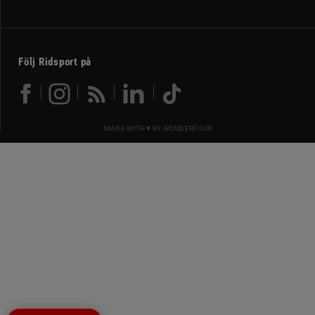
Följ Ridsport på
MADE WITH ♥ BY
WONDERFOUR