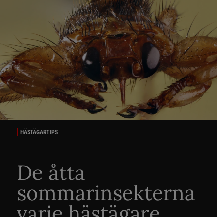
HÄSTÄGARTIPS
De åtta
sommarinsekterna
varje hästägare