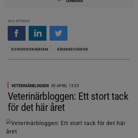
EXPANDERA
Om mig:
Inbiten djurälskare som började med
shetlandsponny, gick vidare till D-ponny men nu har snöat
in på jakthundar. I arbetet jobbar jag med alla djurslag –
DELA ARTIKELN
smådjur, hästar, lantbruksdjur och fjäderfä.
DISTRIKSVETERINÄRERNA
RÄDDNINGSTJÄNSTEN
VETERINÄRBLOGGEN
30 APRIL 13:33
Veterinärbloggen: Ett stort tack
för det här året