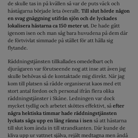
de skulle tas in på kvällen så var de puts väck och
hästägarna började leta överallt.
Till slut hörde någon
en svag gnäggning utifrån sjön och de lyckades
lokalisera hästarna ca 150 meter ut.
De hade gått
igenom isen och man såg bara huvudena på dem där
de förtvivlat simmade på stället för att hålla sig
flytande.
Räddningstjänsten tillkallades omedelbart och
djurägaren var förutseende nog att inse att även jag
skulle behövas så de kontaktade mig direkt. När jag
kom till platsen så rådde organiserat kaos med ett
stort antal fordon och personal ifrån flera olika
räddningstjänster i Skåne. Ledningen var dock
mycket tydlig och arbetet sköttes effektivt, så
efter
några hektiska timmar hade räddningstjänsten
lyckats såga upp en lång ränna i isen
så att hästarna
till slut kom ända in till strandkanten. Där kunde de
kliva upp ur vattnet själva, rejält medtagna men ändå