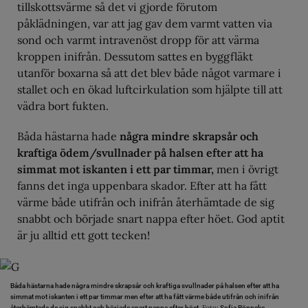
tillskottsvärme så det vi gjorde förutom
påklädningen, var att jag gav dem varmt vatten via
sond och varmt intravenöst dropp för att värma
kroppen inifrån. Dessutom sattes en byggfläkt
utanför boxarna så att det blev både något varmare i
stallet och en ökad luftcirkulation som hjälpte till att
vädra bort fukten.
Båda hästarna hade
några mindre skrapsår och
kraftiga ödem/svullnader på halsen efter att ha
simmat mot iskanten i ett par timmar,
men i övrigt
fanns det inga uppenbara skador. Efter att ha fått
värme både utifrån och inifrån återhämtade de sig
snabbt och började snart nappa efter höet. God aptit
är ju alltid ett gott tecken!
Båda hästarna hade några mindre skrapsår och kraftiga svullnader på halsen efter att ha
simmat mot iskanten i ett par timmar men efter att ha fått värme både utifrån och inifrån
Foto:
återhämtade de sig snabbt och började snart nappa efter höet.
Sofia Rönneke