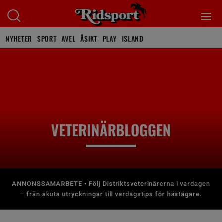
NYHETER
SPORT
AVEL
ÅSIKT
PLAY
ISLAND
VETERINÄRBLOGGEN
ANNONSSAMARBETE • Följ Distriktsveterinärerna i vardagen
– från akuta utryckningar till vardagstips för hästägare.