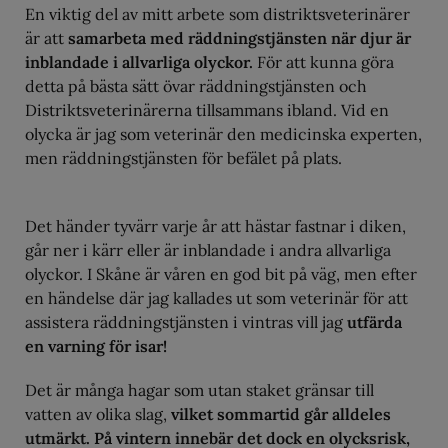
En viktig del av mitt arbete som distriktsveterinärer
är att
samarbeta med räddningstjänsten när djur är
inblandade i allvarliga olyckor.
För att kunna göra
detta på bästa sätt övar räddningstjänsten och
Distriktsveterinärerna tillsammans ibland. Vid en
olycka är jag som veterinär den medicinska experten,
men räddningstjänsten för befälet på plats.
Det händer tyvärr varje år att hästar fastnar i diken,
går ner i kärr eller är inblandade i andra allvarliga
olyckor. I Skåne är våren en god bit på väg, men efter
en händelse där jag kallades ut som veterinär för att
assistera räddningstjänsten i vintras vill jag
utfärda
en varning för isar!
Det är många hagar som utan staket gränsar till
vatten av olika slag,
vilket sommartid går alldeles
utmärkt. På vintern innebär det dock en olycksrisk,