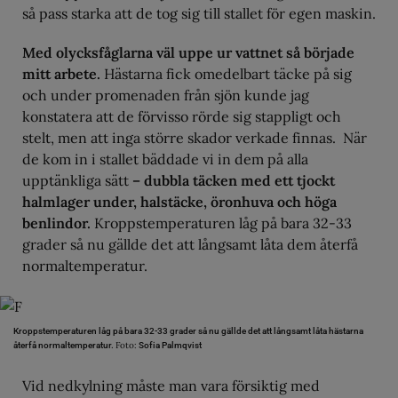
så pass starka att de tog sig till stallet för egen maskin.
Med olycksfåglarna väl uppe ur vattnet så började
mitt arbete.
Hästarna fick omedelbart täcke på sig
och under promenaden från sjön kunde jag
konstatera att de förvisso rörde sig stappligt och
stelt, men att inga större skador verkade finnas. När
de kom in i stallet bäddade vi in dem på alla
upptänkliga sätt
– dubbla täcken med ett tjockt
halmlager under, halstäcke, öronhuva och höga
benlindor.
Kroppstemperaturen låg på bara 32-33
grader så nu gällde det att långsamt låta dem återfå
normaltemperatur.
Kroppstemperaturen låg på bara 32-33 grader så nu gällde det att långsamt låta hästarna
Foto:
återfå normaltemperatur.
Sofia Palmqvist
Vid nedkylning måste man vara försiktig med