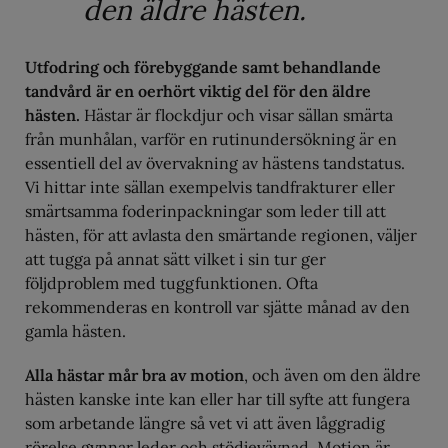
den äldre hästen.
Utfodring och förebyggande samt behandlande
tandvård är en oerhört viktig del för den äldre
hästen.
Hästar är flockdjur och visar sällan smärta
från munhålan, varför en rutinundersökning är en
essentiell del av övervakning av hästens tandstatus.
Vi hittar inte sällan exempelvis tandfrakturer eller
smärtsamma foderinpackningar som leder till att
hästen, för att avlasta den smärtande regionen, väljer
att tugga på annat sätt vilket i sin tur ger
följdproblem med tuggfunktionen. Ofta
rekommenderas en kontroll var sjätte månad av den
gamla hästen.
Alla hästar mår bra av motion
, och även om den äldre
hästen kanske inte kan eller har till syfte att fungera
som arbetande längre så vet vi att även låggradig
rörelse gynnar leder och stödjevävnad. Motion är