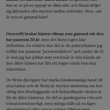
kan se ut på en uppsjö av olika sätt, och likaså skiljer
sig åldrandet ofta mycket mellan individer. Men, vad
är ens en gammal häst?
Generellt brukar hästen räknas som gammal när den
har passerat 20 år
, men det finns ingen klar
definition. En relativt stor del av de patienthästar jag
träffar har passerat ”pensionsåldern” och under de 13
år som jag har jobbat som veterinär är min känsla att
den äldre hästen har fått ett högre värde hos sina
människor.
De flesta djurägare har starka känslomässiga band till
sina hästar och de flesta är mycket medvetna om hur
viktig den förebyggande och behandlande vården är
för de äldre hästarna. En del av gamlingarna rids och
tränas kontinuerligt, men många hålls på en lägre
aktivitetsnivå eller agerar enbart sällskap med