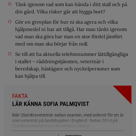
Tänk igenom vad som kan hända i ditt stall och på
din gård. Vilka risker går att bygga bort?
Gör en grovplan för hur ni ska agera och vilka
hjälpmedel ni har att tillgå. Har man tänkt igenom
vad man ska göra har man en stor fördel jämfört
med om man ska börjar från noll.
Se till att ha aktuella telefonnummer lättillgängliga
i stallet – räddningstjänsten, veterinär i
beredskap, hästägare och nyckelpersoner som
kan hjälpa till.
FAKTA
LÄR KÄNNA SOFIA PALMQVIST
Gör:
Distriktsveterinär sedan examen, med avbrott för ett år
som veterinär på landsbygden i England. Sedan 2014 på
Distriktsveterinärerna i Nordvästra Skåne.
Utbildning:
Veterinärexamen vid SLU 1999.