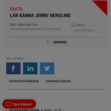
FAKTA
LÄR KÄNNA JENNY BERGLIND
Gör:
Veterinär hos
Distriktsveterinärerna i Vimmerby.
Jenny Berglind.
Foto:
Privat
Utbildning:
Veterinärexamen 2016
på Köpenhamns Universitet,
EXPANDERA
Danmark. Utbildad steg 2 i hästtandvård på SLU.
Om mig:
Har arbetat som Distriktsveterinär i Vimmerby
sedan februari 2016. Tycker om variationen i arbetet som
DELA ARTIKELN
Distriktsveterinärerna erbjuder. Idag jobbar jag till största
del med hästar men även lantbruksdjur och smådjur.
Tidigare ridit och varit aktiv hästtjej men idag tar familjen
och djuren hemma (2 hundar & 1 katt) upp mycket av
fritiden. Trivs med att vistas i skogen och trädgården.
DISTRIKSVETERINÄRERNA
RÄDDNINGSTJÄNSTEN
Tipsa Ridsport
VETERINÄRBLOGGEN
9 APRIL 10:57