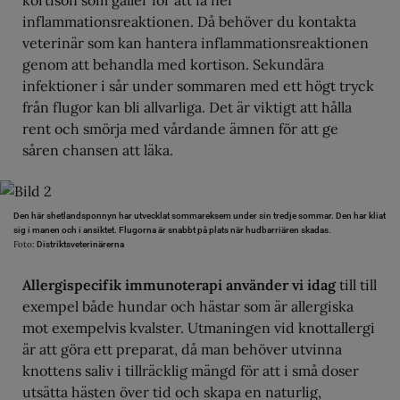
kortison som gäller för att få ner
inflammationsreaktionen. Då behöver du kontakta
veterinär som kan hantera inflammationsreaktionen
genom att behandla med kortison. Sekundära
infektioner i sår under sommaren med ett högt tryck
från flugor kan bli allvarliga. Det är viktigt att hålla
rent och smörja med vårdande ämnen för att ge
såren chansen att läka.
Den här shetlandsponnyn har utvecklat sommareksem under sin tredje sommar. Den har kliat
sig i manen och i ansiktet. Flugorna är snabbt på plats när hudbarriären skadas.
Foto:
Distriktsveterinärerna
Allergispecifik immunoterapi använder vi idag
till till
exempel både hundar och hästar som är allergiska
mot exempelvis kvalster. Utmaningen vid knottallergi
är att göra ett preparat, då man behöver utvinna
knottens saliv i tillräcklig mängd för att i små doser
utsätta hästen över tid och skapa en naturlig,