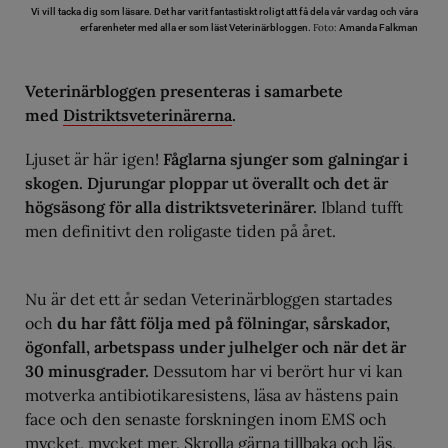
Vi vill tacka dig som läsare. Det har varit fantastiskt roligt att få dela vår vardag och våra
Foto:
erfarenheter med alla er som läst Veterinärbloggen.
Amanda Falkman
Veterinärbloggen presenteras i samarbete
med
Distriktsveterinärerna
.
Ljuset är här igen!
Fåglarna sjunger som galningar i
skogen. Djurungar ploppar ut överallt och det är
högsäsong för alla distriktsveterinärer.
Ibland tufft
men definitivt den roligaste tiden på året.
Nu är det ett år sedan Veterinärbloggen startades
och
du har fått följa med på fölningar, sårskador,
ögonfall, arbetspass under julhelger och när det är
30 minusgrader.
Dessutom har vi berört hur vi kan
motverka antibiotikaresistens, läsa av hästens pain
face och den senaste forskningen inom EMS och
mycket, mycket mer. Skrolla gärna tillbaka och läs,