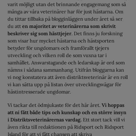
varit möjligt utan det brinnande engagemang som så
många av våra veterinärer har för just hästarna. Om
du tittar tillbaka på blogginläggen under året så ser
du att
en majoritet av veterinärerna som skrivit
beskriver sig som hästtjejer
. Det finns ju forskning
som visar hur mycket hästarna och hästsporten
betyder för ungdomars och framförallt tjejers
utveckling och vilken roll de som vuxna tar i
samhället. Ansvarstagande och ledarskap är ord som
nämns i sådana sammanhang. Utifrån bloggarna kan
vi nog konstatera att även distriktsveterinär är en roll
vi kan sätta upp på listan över utvecklingsvägar för
hästintresserade ungdomar.
Vi tackar det ödmjukaste för det här året.
Vi hoppas
att ni fått både tips och kunskap och en större insyn
i Distriktsveterinärernas vardag.
Ett stort tack vill vi
även rikta till redaktionen på Ridsport och Ridsport
Island för att vi fått chansen att skriva