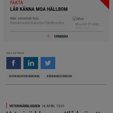
FAKTA
LÄR KÄNNA MOA HÄLLBOM
Gör:
Veterinär hos
Distriktsveterinärerna Fjärdhundra.
Moa och 22-åriga
SWB-stoet
Utbildning:
Leg veterinär och svensk
Nicolette.
specialist inom hästens sjukdomar.
EXPANDERA
Foto:
Ella Faber
Andersson
Specialintressen:
Endokrinologi och
vård av den gamla hästen.
DELA ARTIKELN
DISTRIKSVETERINÄRERNA
RÄDDNINGSTJÄNSTEN
VETERINÄRBLOGGEN
16 APRIL 15:01