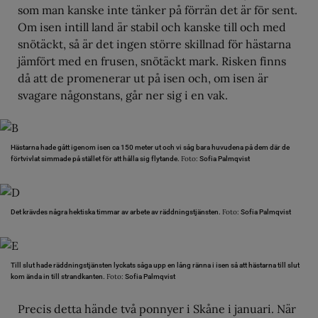
som man kanske inte tänker på förrän det är för sent.
Om isen intill land är stabil och kanske till och med
snötäckt, så är det ingen större skillnad för hästarna
jämfört med en frusen, snötäckt mark. Risken finns
då att de promenerar ut på isen och, om isen är
svagare någonstans, går ner sig i en vak.
Hästarna hade gått igenom isen ca 150 meter ut och vi såg bara huvudena på dem där de
Foto:
förtvivlat simmade på stället för att hålla sig flytande.
Sofia Palmqvist
Foto:
Det krävdes några hektiska timmar av arbete av räddningstjänsten.
Sofia Palmqvist
Till slut hade räddningstjänsten lyckats såga upp en lång ränna i isen så att hästarna till slut
Foto:
kom ända in till strandkanten.
Sofia Palmqvist
Precis detta hände två ponnyer i Skåne i januari. När