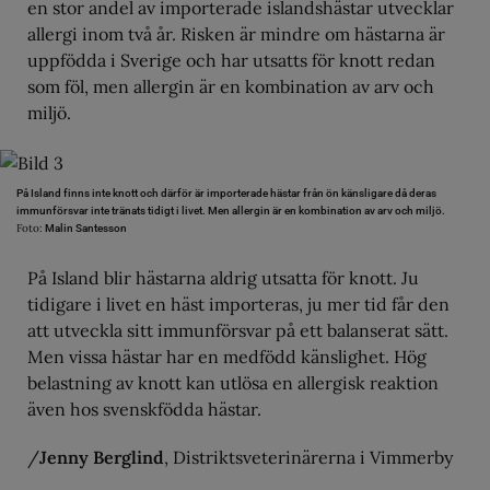
en stor andel av importerade islandshästar utvecklar
allergi inom två år. Risken är mindre om hästarna är
uppfödda i Sverige och har utsatts för knott redan
som föl, men allergin är en kombination av arv och
miljö.
På Island finns inte knott och därför är importerade hästar från ön känsligare då deras
immunförsvar inte tränats tidigt i livet. Men allergin är en kombination av arv och miljö.
Foto:
Malin Santesson
På Island blir hästarna aldrig utsatta för knott. Ju
tidigare i livet en häst importeras, ju mer tid får den
att utveckla sitt immunförsvar på ett balanserat sätt.
Men vissa hästar har en medfödd känslighet. Hög
belastning av knott kan utlösa en allergisk reaktion
även hos svenskfödda hästar.
/
Jenny Berglind
, Distriktsveterinärerna i Vimmerby