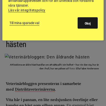
användarupplevelsen och för att utveckla och förbättra
våra tjänster.
Läs vår integritetspolicy
Till mina sparade val
Okej
VETERINÄRBLOGGEN
23 APRIL 11:27
Veterinärbloggen: Den åldrande
hästen
Att bedöma en äldre häst handlar om att sätta allt i sin helhet – hur rör den sig, hur är
Foto:
den i hull, hur ser pälsen ut?
Ella Faber Andersson
Veterinärbloggen presenteras i samarbete
med
Distriktsveterinärerna
.
Vita hår i pannan, en lite nedsjunken överlinje eller
kanske en häst som vilken annan.
En gammal häst