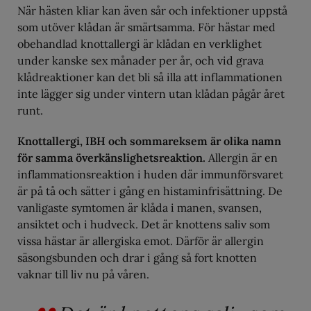
När hästen kliar kan även sår och infektioner uppstå
som utöver klådan är smärtsamma. För hästar med
obehandlad knottallergi är klådan en verklighet
under kanske sex månader per år, och vid grava
klådreaktioner kan det bli så illa att inflammationen
inte lägger sig under vintern utan klådan pågår året
runt.
Knottallergi, IBH och sommareksem är olika namn
för samma överkänslighetsreaktion.
Allergin är en
inflammationsreaktion i huden där immunförsvaret
är på tå och sätter i gång en histaminfrisättning. De
vanligaste symtomen är klåda i manen, svansen,
ansiktet och i hudveck. Det är knottens saliv som
vissa hästar är allergiska emot. Därför är allergin
säsongsbunden och drar i gång så fort knotten
vaknar till liv nu på våren.