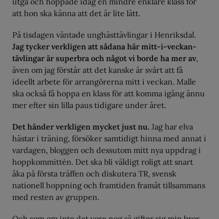
utgå och hoppade idag en mindre enklare klass för
att hon ska känna att det är lite lätt.
På tisdagen väntade unghästtävlingar i Henriksdal.
Jag tycker verkligen att sådana här mitt-i-veckan-
tävlingar är superbra och något vi borde ha mer av
,
även om jag förstår att det kanske är svårt att få
ideellt arbete för arrangörerna mitt i veckan. Malle
ska också få hoppa en klass för att komma igång ännu
mer efter sin lilla paus tidigare under året.
Det händer verkligen mycket just nu.
Jag har elva
hästar i träning, försöker samtidigt hinna med annat i
vardagen, bloggen och dessutom mitt nya uppdrag i
hoppkommittén. Det ska bli väldigt roligt att snart
åka på första träffen och diskutera TR, svensk
nationell hoppning och framtiden framåt tillsammans
med resten av gruppen.
Och som om inte det vore nog så gifter sig min bror