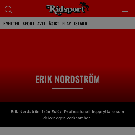
NYHETER
SPORT
AVEL
ÅSIKT
PLAY
ISLAND
ERIK NORDSTRÖM
Erik Nordström från Eslöv. Professionell hoppryttare som
driver egen verksamhet.