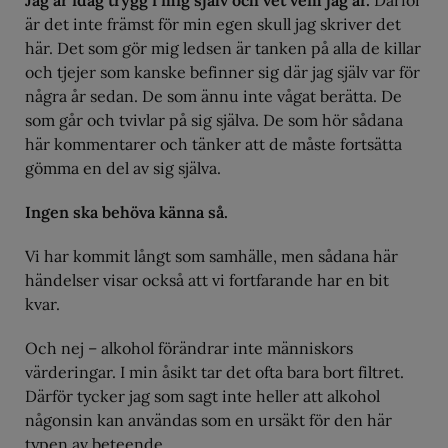
Jag är idag trygg i mig själv och vet vem jag är.
Därför
är det inte främst för min egen skull jag skriver det
här. Det som gör mig ledsen är tanken på alla de killar
och tjejer som kanske befinner sig där jag själv var för
några år sedan. De som ännu inte vågat berätta. De
som går och tvivlar på sig själva. De som hör sådana
här kommentarer och tänker att de måste fortsätta
gömma en del av sig själva.
Ingen ska behöva känna så.
Vi har kommit långt som samhälle, men sådana här
händelser visar också att vi fortfarande har en bit
kvar.
Och nej – alkohol förändrar inte människors
värderingar. I min åsikt tar det ofta bara bort filtret.
Därför tycker jag som sagt inte heller att alkohol
någonsin kan användas som en ursäkt för den här
typen av beteende.