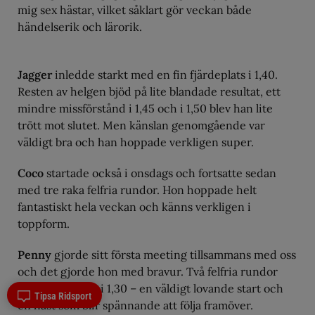
mig sex hästar, vilket såklart gör veckan både
händelserik och lärorik.
Jagger
inledde starkt med en fin fjärdeplats i 1,40.
Resten av helgen bjöd på lite blandade resultat, ett
mindre missförstånd i 1,45 och i 1,50 blev han lite
trött mot slutet. Men känslan genomgående var
väldigt bra och han hoppade verkligen super.
Coco
startade också i onsdags och fortsatte sedan
med tre raka felfria rundor. Hon hoppade helt
fantastiskt hela veckan och känns verkligen i
toppform.
Penny
gjorde sitt första meeting tillsammans med oss
och det gjorde hon med bravur. Två felfria rundor
och ett nedslag i 1,30 – en väldigt lovande start och
Tipsa Ridsport
en häst som blir spännande att följa framöver.