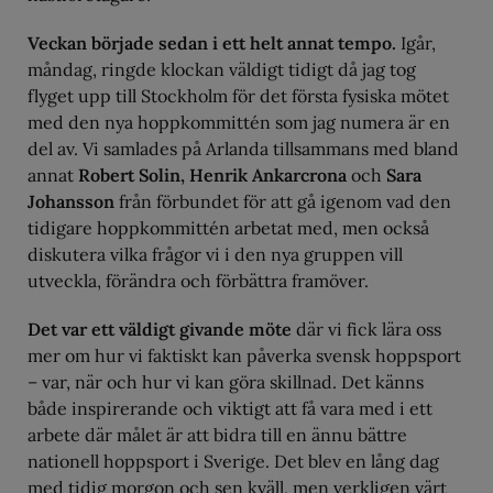
Veckan började sedan i ett helt annat tempo.
Igår,
måndag, ringde klockan väldigt tidigt då jag tog
flyget upp till Stockholm för det första fysiska mötet
med den nya hoppkommittén som jag numera är en
del av. Vi samlades på Arlanda tillsammans med bland
annat
Robert Solin, Henrik Ankarcrona
och
Sara
Johansson
från förbundet för att gå igenom vad den
tidigare hoppkommittén arbetat med, men också
diskutera vilka frågor vi i den nya gruppen vill
utveckla, förändra och förbättra framöver.
Det var ett väldigt givande möte
där vi fick lära oss
mer om hur vi faktiskt kan påverka svensk hoppsport
– var, när och hur vi kan göra skillnad. Det känns
både inspirerande och viktigt att få vara med i ett
arbete där målet är att bidra till en ännu bättre
nationell hoppsport i Sverige. Det blev en lång dag
med tidig morgon och sen kväll, men verkligen värt