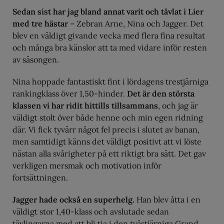
Sedan sist har jag bland annat varit och tävlat i Lier
med tre hästar
– Zebran Arne, Nina och Jagger. Det
blev en väldigt givande vecka med flera fina resultat
och många bra känslor att ta med vidare inför resten
av säsongen.
Nina hoppade fantastiskt fint i lördagens trestjärniga
rankingklass över 1,50-hinder.
Det är den största
klassen vi har ridit hittills tillsammans
, och jag är
väldigt stolt över både henne och min egen ridning
där. Vi fick tyvärr något fel precis i slutet av banan,
men samtidigt känns det väldigt positivt att vi löste
nästan alla svårigheter på ett riktigt bra sätt. Det gav
verkligen mersmak och motivation inför
fortsättningen.
Jagger hade också en superhelg.
Han blev åtta i en
väldigt stor 1,40-klass och avslutade sedan
tävlingarna med att bli tia i den tvåstjärniga Grand