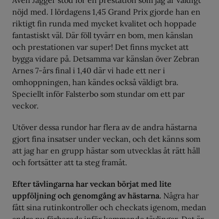
Även Jagger stod för en prestation som jag är väldigt
nöjd med. I lördagens 1,45 Grand Prix gjorde han en
riktigt fin runda med mycket kvalitet och hoppade
fantastiskt väl. Där föll tyvärr en bom, men känslan
och prestationen var super! Det finns mycket att
bygga vidare på. Detsamma var känslan över Zebran
Arnes 7-års final i 1,40 där vi hade ett ner i
omhoppningen, han kändes också väldigt bra.
Speciellt inför Falsterbo som stundar om ett par
veckor.
Utöver dessa rundor har flera av de andra hästarna
gjort fina insatser under veckan, och det känns som
att jag har en grupp hästar som utvecklas åt rätt håll
och fortsätter att ta steg framåt.
Efter tävlingarna har veckan börjat med lite
uppföljning och genomgång av hästarna.
Några har
fått sina rutinkontroller och checkats igenom, medan