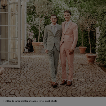
Foto:
Finklädda inför bröllopsfirande.
Epok photo