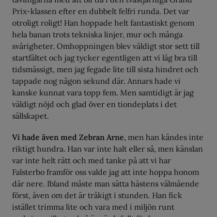
Prix-klassen efter en dubbelt felfri runda. Det var
otroligt roligt! Han hoppade helt fantastiskt genom
hela banan trots tekniska linjer, mur och många
svårigheter. Omhoppningen blev väldigt stor sett till
startfältet och jag tycker egentligen att vi låg bra till
tidsmässigt, men jag fegade lite till sista hindret och
tappade nog någon sekund där. Annars hade vi
kanske kunnat vara topp fem. Men samtidigt är jag
väldigt nöjd och glad över en tiondeplats i det
sällskapet.
Vi hade även med Zebran Arne
, men han kändes inte
riktigt hundra. Han var inte halt eller så, men känslan
var inte helt rätt och med tanke på att vi har
Falsterbo framför oss valde jag att inte hoppa honom
där nere. Ibland måste man sätta hästens välmående
först, även om det är tråkigt i stunden. Han fick
istället trimma lite och vara med i miljön runt