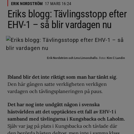
ERIK NORDSTRÖM
17 MARS 16:24
Eriks blogg: Tävlingsstopp efter
EHV-1 – så blir vardagen nu
Foto:
Erik Nordström och Lms Limonchello.
Kim C Lundin
Ibland blir det inte riktigt som man har tänkt sig
.
Den här gången satte verkligheten verkligen
vardagen och tävlingsplaneringen på paus.
Det har nog inte undgått någon i svenska
hästvärlden att det upptäcktes ett fall av EHV-1 i
samband med tävlingarna i Kungsbacka och Laholm.
Själv var jag på plats i Kungsbacka och tävlade där
den berörda hästen deltog, men inte i samma klass.