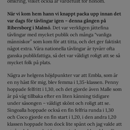
omkring, vilket också är värdefullt för honom.
När vi kom hem hann vi knappt packa upp innan det
var dags för tävlingar igen – denna gången på
Ribersborg i Malmö.
Det var verkligen jättefina
tävlingar med mycket publik och många “vanliga
människor” som kom för att titta, och det ger faktiskt
något extra. Våra nationella tävlingar är tyvärr ofta
ganska publikfattiga, så det var väldigt roligt att se så
mycket folk på plats.
Några av helgens höjdpunkter var att Embla, som är
en ny häst för mig, blev femma i 1,35-klassen. Penny
hoppade felfritt i 1,30, och det gjorde även Malle som
är på väg tillbaka efter en liten känning tidigare
under säsongen – väldigt skönt och roligt att se.
Singoalla hoppade också en fin felfria runda i 1,30
och Coco gjorde en fin start i 1,20, i den andra 1,20
klassen hoppade hon dock lite spänt och jag valde att