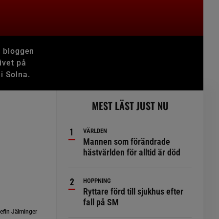
I bloggen
ivet på
i Solna.
MEST LÄST JUST NU
VÄRLDEN
Mannen som förändrade
hästvärlden för alltid är död
HOPPNING
Ryttare förd till sjukhus efter
fall på SM
efin Jälminger