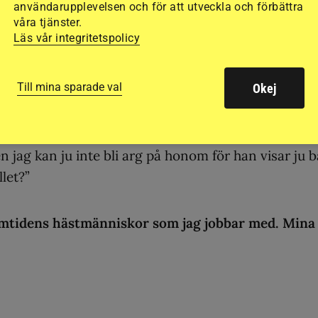
användarupplevelsen och för att utveckla och förbättra
 uppgift? Kanske kommer jag inte nå fram till alla
våra tjänster.
Läs vår integritetspolicy
l mig under sin ridlektion och sa:
Till mina sparade val
Okej
sättet som han brukar när han börjar känna sig trött
en jag kan ju inte bli arg på honom för han visar ju 
let?”
ramtidens hästmänniskor som jag jobbar med. Mina