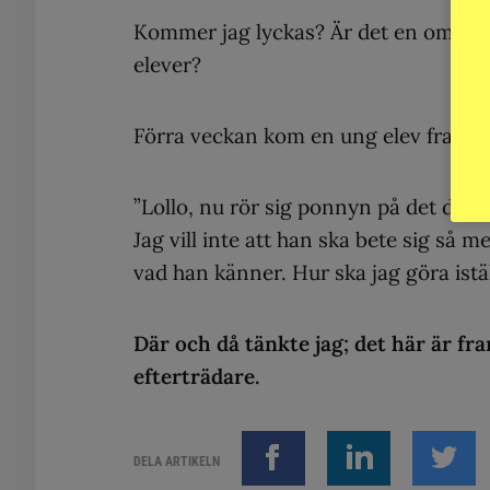
Kommer jag lyckas? Är det en omöjlig
elever?
Förra veckan kom en ung elev fram til
”Lollo, nu rör sig ponnyn på det där 
Jag vill inte att han ska bete sig så m
vad han känner. Hur ska jag göra istäl
Där och då tänkte jag; det här är f
efterträdare.
DELA ARTIKELN