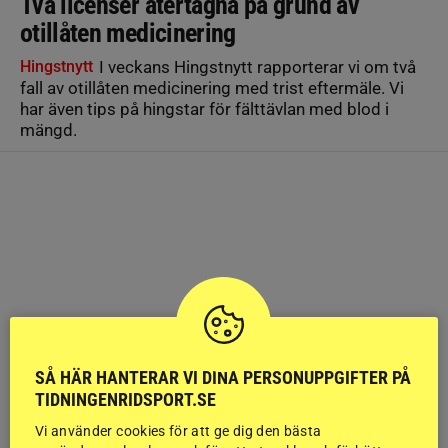
Två licenser återtagna på grund av
otillåten medicinering
Hingstnytt
I veckans Hingstnytt rapporterar vi om två
fall av otillåten medicinering med trist eftermäle. Vi
har även tips på hingstar för fälttävlan med blod i
mängd.
SÅ HÄR HANTERAR VI DINA PERSONUPPGIFTER PÅ
TIDNINGENRIDSPORT.SE
Vi använder cookies för att ge dig den bästa