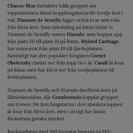
Chacco-Blue
fortsätter hålla greppet om
toppositionen bland hopphingstarna för tredje året i
rad.
Diamant de Semilly
ligger också kvar som tvåa
från förra året. Som nykomling på listan hittar vi
Diamant de Semilly-sonen
Diarado
, som hoppat upp
från plats 20 till plats 10 på listan.
Mylord Carthago
har avancerat från plats 10 till fjärdeplatsen.
Samtidigt har den populäre hingsten
Cornet
Obolensky
ramlat ner från topp tio i år.
Casall
är kvar
på listan men har klivit ner från tredjeplatsen till
femteplatsen.
Diamant de Semilly och Diarado återfinns även på
fälttävlanssidan, där
Granfenstolz
kopplat greppet
om tronen. De fem hingstarna i den absoluta toppen
är kvar från förra året, men i övrigt har listan
förändrats ganska mycket.
Rankinglistan med 100 hingstar baseras på FEI-