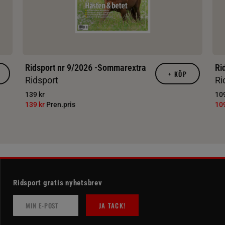
Ridsport nr 9/2026 -Sommarextra
Ri
+
KÖP
Ridsport
Ri
139 kr
109
139 kr
Pren.pris
10
Ridsport gratis nyhetsbrev
JA TACK!