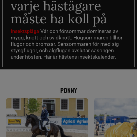
varje hästägare
måste ha koll på
Vår och försommar domineras av
Insektsplåga
mygg, knott och svidknott. Högsommaren tillhör
flugor och bromsar. Sensommaren för med sig
styngflugor, och älgflugan avslutar säsongen
under hösten. Här är hästens insektskalender.
PONNY