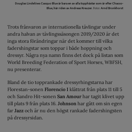
Douglas Lindelöws Casquo Blue är bara en av alla topphästar som är efter Chacco-
Foto:
Blue, här riden av Andreas Kreuzer.
Arnd Bronkhorst
Trots frånvaron av internationella tävlingar under
andra halvan av tävlingssäsongen 2019/2020 är det
inga stora förändringar när det kommer till vilka
fadershingstar som toppar i både hoppning och
dressyr. Några nya namn finns det dock på listan som
World Breeding Federation of Sport Horses, WBFSH,
nu presenterar.
Bland de tio topprankade dressyrhingstarna har
Florestan-sonen
Florencio I
klättrat från plats 11 till 5
och Sandro Hit-sonen
San Amour
har tagit klivet upp
till plats 9 från plats 16.
Johnson
har gått om sin egen
far
Jazz
och är nu den högst rankade fadershingsten
på dressyrsidan.