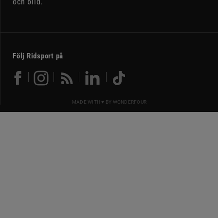
och bild.
Följ Ridsport på
MADE WITH ♥ BY
WONDERFOUR