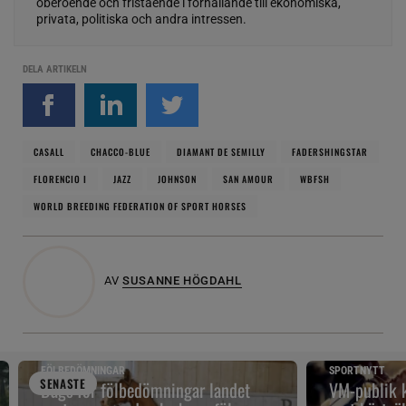
oberoende och fristående i förhållande till ekonomiska,
privata, politiska och andra intressen.
DELA ARTIKELN
CASALL
CHACCO-BLUE
DIAMANT DE SEMILLY
FADERSHINGSTAR
FLORENCIO I
JAZZ
JOHNSON
SAN AMOUR
WBFSH
WORLD BREEDING FEDERATION OF SPORT HORSES
AV
SUSANNE HÖGDAHL
FÖLBEDÖMNINGAR
SPORTNYTT
SENAST
E
Dags för fölbedömningar landet
VM-publik k