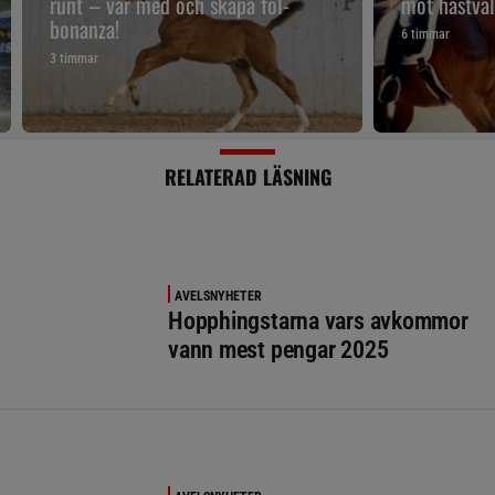
runt – var med och skapa föl-
mot hästväl
bonanza!
6 timmar
3 timmar
RELATERAD LÄSNING
AVELSNYHETER
Hopphingstarna vars avkommor
vann mest pengar 2025