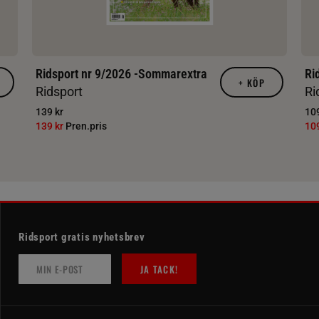
Ridsport nr 9/2026 -Sommarextra
Ri
+
KÖP
Ridsport
Ri
139 kr
109
139 kr
Pren.pris
10
Ridsport gratis nyhetsbrev
JA TACK!