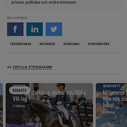
privata, politiska och andra intressen.
DELA ARTIKELN
FÖRSÄKRINGAR
KOSTNADER
UTOMLANDS
VETERINÄRVÅRD
AV
CECILIA STENSHAMN
DRESSYR
SPORTNYTT
SENAST
E
Ännu en strykning skakar om USA:s
Miljonerna
VM-lag
från nya sta
kabel
1 timmar
4 timmar