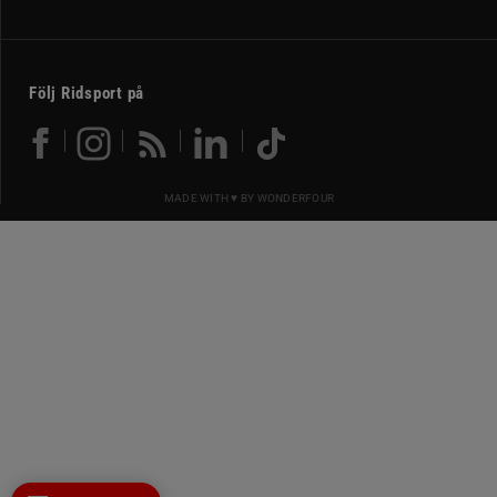
Följ Ridsport på
MADE WITH ♥ BY
WONDERFOUR