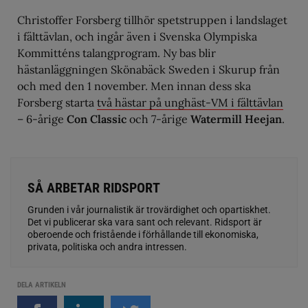
Christoffer Forsberg tillhör spetstruppen i landslaget
i fälttävlan, och ingår även i Svenska Olympiska
Kommitténs talangprogram. Ny bas blir
hästanläggningen Skönabäck Sweden i Skurup från
och med den 1 november. Men innan dess ska
Forsberg starta
två hästar på unghäst-VM i fälttävlan
– 6-årige
Con Classic
och 7-årige
Watermill Heejan
.
SÅ ARBETAR RIDSPORT
Grunden i vår journalistik är trovärdighet och opartiskhet.
Det vi publicerar ska vara sant och relevant. Ridsport är
oberoende och fristående i förhållande till ekonomiska,
privata, politiska och andra intressen.
DELA ARTIKELN