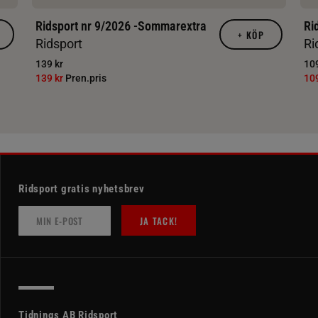
Ridsport nr 9/2026 -Sommarextra
Ri
+
KÖP
Ridsport
Ri
139 kr
109
139 kr
Pren.pris
10
Ridsport gratis nyhetsbrev
JA TACK!
Tidnings AB Ridsport