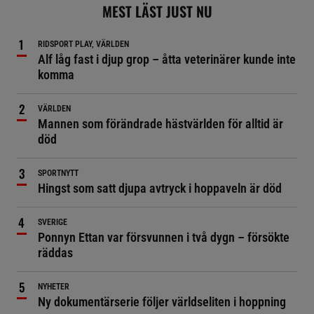
MEST LÄST JUST NU
RIDSPORT PLAY, VÄRLDEN
Alf låg fast i djup grop – åtta veterinärer kunde inte
komma
VÄRLDEN
Mannen som förändrade hästvärlden för alltid är
död
SPORTNYTT
Hingst som satt djupa avtryck i hoppaveln är död
SVERIGE
Ponnyn Ettan var försvunnen i två dygn – försökte
räddas
NYHETER
Ny dokumentärserie följer världseliten i hoppning