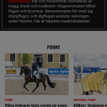
Vår och försommar domineras av
Insektsplåga
mygg, knott och svidknott. Högsommaren tillhör
flugor och bromsar. Sensommaren för med sig
styngflugor, och älgflugan avslutar säsongen
under hösten. Här är hästens insektskalender.
PONNY
PONNY
HOPPNING, PONNY
Wilma Holmgren bästa svensk när ponny-
Bildfest: Söndagens m