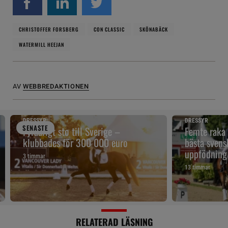
CHRISTOFFER FORSBERG
CON CLASSIC
SKÖNABÄCK
WATERMILL HEEJAN
AV
WEBBREDAKTIONEN
DRESSYR
DRESSYR
SENAST
E
Fyraårigt sto till Sverige –
Femte raka
klubbades för 300 000 euro
bästa svens
uppfödning
3 timmar
13 timmar
RELATERAD LÄSNING