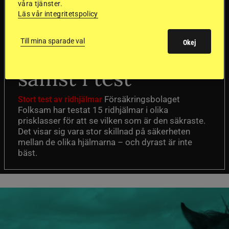
våra tjänster.
Läs vår integritetspolicy
Dyraste
Till mina sparade val
Okej
ridhjälmarna blev
sämst i test
Försäkringsbolaget
Stort test av ridhjälmar
Folksam har testat 15 ridhjälmar i olika
prisklasser för att se vilken som är den säkraste.
Det visar sig vara stor skillnad på säkerheten
mellan de olika hjälmarna – och dyrast är inte
bäst.