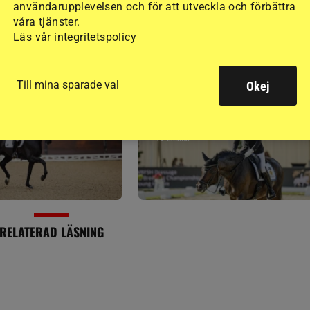
användarupplevelsen och för att utveckla och förbättra
våra tjänster.
Läs vår integritetspolicy
SENAST
PUBLIC
Till mina sparade val
Okej
TER
AVELSNYHETER
vsvinnare behåller
Stark start för bästa svenska
bland stoägare
ekipaget i UVM
16 timmar
RELATERAD LÄSNING