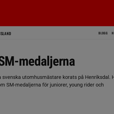
ISLAND
BLOGG
H
 SM-medaljerna
a svenska utomhusmästare korats på Henriksdal. 
om SM-medaljerna för juniorer, young rider och