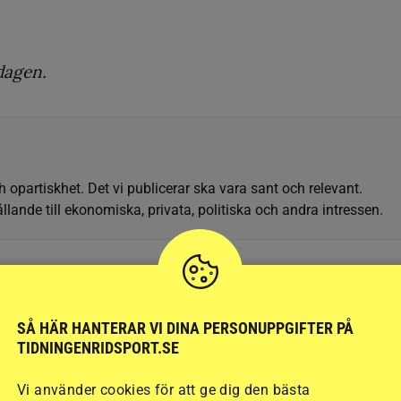
dagen.
h opartiskhet. Det vi publicerar ska vara sant och relevant.
llande till ekonomiska, privata, politiska och andra intressen.
SÅ HÄR HANTERAR VI DINA PERSONUPPGIFTER PÅ
ALS RYTTARFÖRENING
JSM
SM
VALENTINA JARL
YRSM
TIDNINGENRIDSPORT.SE
Vi använder cookies för att ge dig den bästa