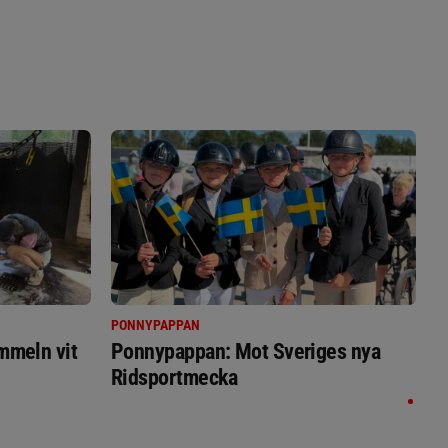
PONNYPAPPAN
immeln vit
Ponnypappan: Mot Sveriges nya
Ridsportmecka