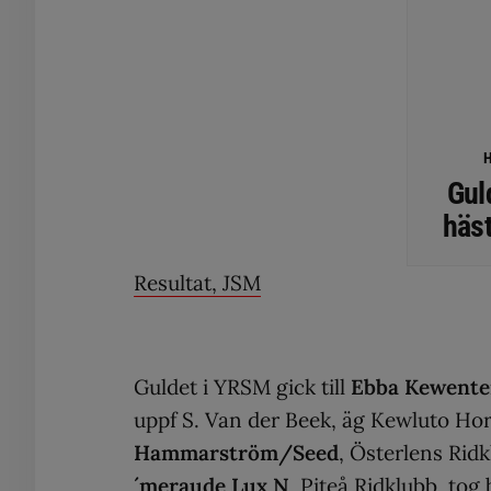
Gul
häst
Resultat, JSM
Guldet i YRSM gick till
Ebba Kewente
uppf S. Van der Beek, äg Kewluto Hors
Hammarström/Seed
, Österlens Rid
´meraude Lux N
, Piteå Ridklubb, tog