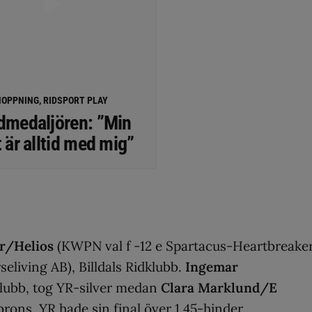
HOPPNING, RIDSPORT PLAY
dmedaljören: ”Min
 är alltid med mig”
r/Helios
(KWPN val f -12 e Spartacus-Heartbreaker
eliving AB), Billdals Ridklubb.
Ingemar
klubb, tog YR-silver medan
Clara Marklund/E
 brons. YR hade sin final över 1,45-hinder.