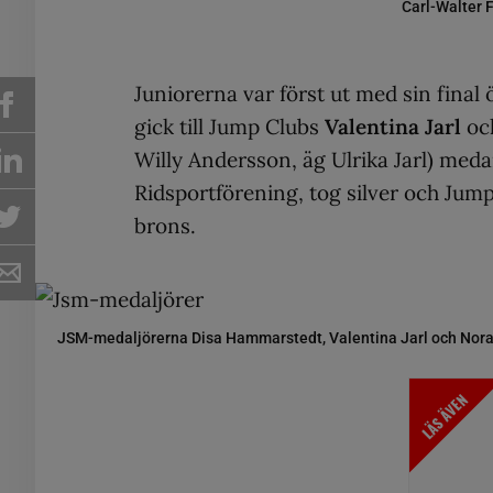
Carl-Walter 
Juniorerna var först ut med sin fina
gick till Jump Clubs
Valentina Jarl
o
Willy Andersson, äg Ulrika Jarl) med
Ridsportförening, tog silver och Jum
brons.
JSM-medaljörerna Disa Hammarstedt, Valentina Jarl och Nor
LÄS ÄVEN