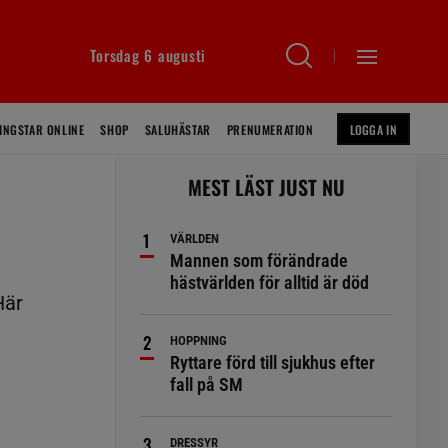
Torsdag 6 augusti
INGSTAR ONLINE
SHOP
SALUHÄSTAR
PRENUMERATION
LOGGA IN
MEST LÄST JUST NU
VÄRLDEN
Mannen som förändrade
hästvärlden för alltid är död
Här
HOPPNING
Ryttare förd till sjukhus efter
fall på SM
DRESSYR