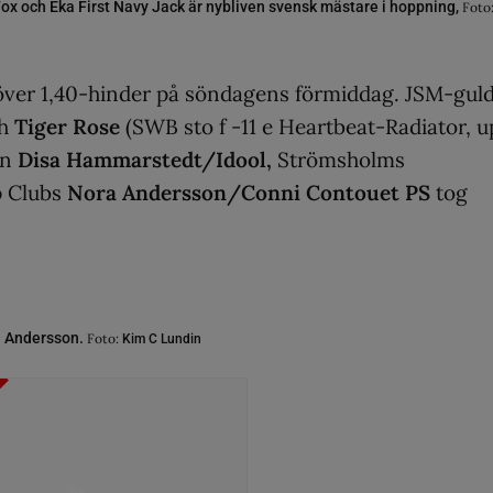
Fox och Eka First Navy Jack är nybliven svensk mästare i hoppning,
Foto
l över 1,40-hinder på söndagens förmiddag. JSM-gul
ch
Tiger Rose
(SWB sto f -11 e Heartbeat-Radiator, u
an
Disa Hammarstedt/Idool,
Strömsholms
p Clubs
Nora Andersson/Conni Contouet PS
tog
a Andersson.
Foto:
Kim C Lundin