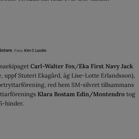
mästare.
Foto:
Kim C Lundin
emmaekipaget
Carl-Walter Fox
/
Eka First Navy Jack
, uppf Stuteri Ekagård, äg Lise-Lotte Erlandsson),
tryttarförening, red hem SM-silvret tillsammans
ttarförenings
Klara Bostam Edin/Montendro
tog
5-hinder.