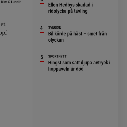
:
Kim C Lundin
Ellen Hedbys skadad i
ridolycka på tävling
det
SVERIGE
ppf
Bil körde på häst – smet från
olyckan
SPORTNYTT
Hingst som satt djupa avtryck i
hoppaveln är död