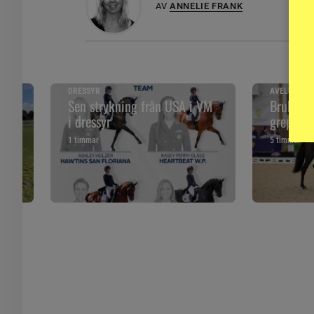
AV
ANNELIE FRANK
DRESSYR
AVELSNYHE
 år
Sen strykning från USA i VM
Brukspro
i dressyr
greppet 
1 timmar
5 timmar