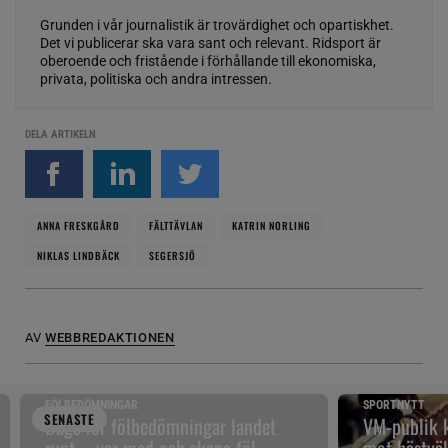
Grunden i vår journalistik är trovärdighet och opartiskhet.
Det vi publicerar ska vara sant och relevant. Ridsport är
oberoende och fristående i förhållande till ekonomiska,
privata, politiska och andra intressen.
DELA ARTIKELN
ANNA FRESKGÅRD
FÄLTTÄVLAN
KATRIN NORLING
NIKLAS LINDBÄCK
SEGERSJÖ
AV
WEBBREDAKTIONEN
FÖLBEDÖMNINGAR
SPORTNYTT
SENAST
E
Dags för fölbedömningar landet
VM-publik k