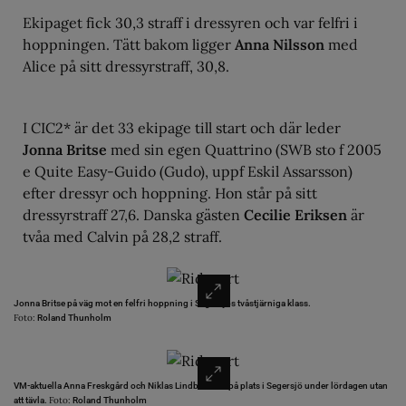
Ekipaget fick 30,3 straff i dressyren och var felfri i
hoppningen. Tätt bakom ligger
Anna Nilsson
med
Alice på sitt dressyrstraff, 30,8.
I CIC2* är det 33 ekipage till start och där leder
Jonna Britse
med sin egen Quattrino (SWB sto f 2005
e Quite Easy-Guido (Gudo), uppf Eskil Assarsson)
efter dressyr och hoppning. Hon står på sitt
dressyrstraff 27,6. Danska gästen
Cecilie Eriksen
är
tvåa med Calvin på 28,2 straff.
Jonna Britse på väg mot en felfri hoppning i Segersjös tvåstjärniga klass.
Foto:
Roland Thunholm
VM-aktuella Anna Freskgård och Niklas Lindbäck var på plats i Segersjö under lördagen utan
Foto:
att tävla.
Roland Thunholm