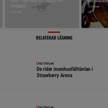
runt – var med och skapa föl-
mot hästväl
bonanza!
12 timmar
9 timmar
RELATERAD LÄSNING
FÄLTTÄVLAN
De rider inomhusfälttävlan i
Strawberry Arena
FÄLTTÄVLAN