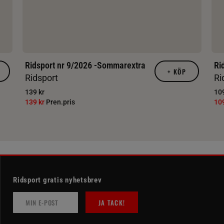
Ridsport nr 9/2026 -Sommarextra
Ri
+
KÖP
Ridsport
Ri
139 kr
109
139 kr
Pren.pris
10
Ridsport gratis nyhetsbrev
JA TACK!