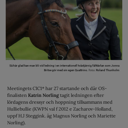
Så här glad kan man bli vid ledning i en internationell tvåstjärnig fälttävlan som Jonna
Foto:
Britse gör med sin egen Quattrino.
Roland Thunholm
Meetingets CIC1* har 27 startande och där OS-
finalisten
Katrin Norling
tagit ledningen efter
lördagens dressyr och hoppning tillsammans med
Hulliebullie (KWPN val f 2012 e Zacharov-Holland,
uppf H.J Steggink. äg Magnus Norling och Mariette
Norling).