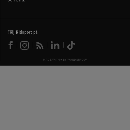
Följ Ridsport på
MADE WITH ♥ BY
WONDERFOUR