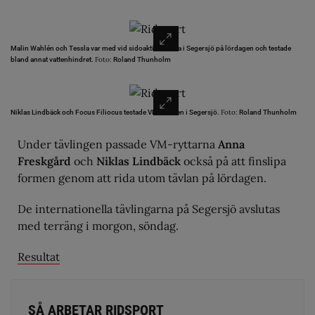
Malin Wahlén och Tessla var med vid sidoaktiviteterna i Segersjö på lördagen och testade
Foto:
bland annat vattenhindret.
Roland Thunholm
Foto:
Niklas Lindbäck och Focus Filiocus testade VM-formen i Segersjö.
Roland Thunholm
Under tävlingen passade VM-ryttarna
Anna
Freskgård
och
Niklas Lindbäck
också på att finslipa
formen genom att rida utom tävlan på lördagen.
De internationella tävlingarna på Segersjö avslutas
med terräng i morgon, söndag.
Resultat
SÅ ARBETAR RIDSPORT