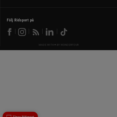
Följ Ridsport på
MADE WITH ♥ BY
WONDERFOUR