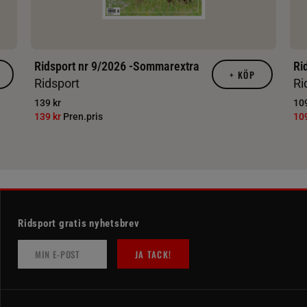
Ridsport nr 9/2026 -Sommarextra
Ri
+
KÖP
Ridsport
Ri
139 kr
109
139 kr
Pren.pris
10
Ridsport gratis nyhetsbrev
JA TACK!