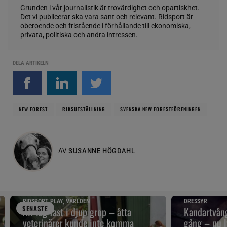
Grunden i vår journalistik är trovärdighet och opartiskhet.
Det vi publicerar ska vara sant och relevant. Ridsport är
oberoende och fristående i förhållande till ekonomiska,
privata, politiska och andra intressen.
DELA ARTIKELN
NEW FOREST
RIKSUTSTÄLLNING
SVENSKA NEW FORESTFÖRENINGEN
AV
SUSANNE HÖGDAHL
RIDSPORT PLAY, VÄRLDEN
DRESSYR
SENAST
E
Alf låg fast i djup grop – åtta
Kandartvång
veterinärer kunde inte komma
gång – nu l