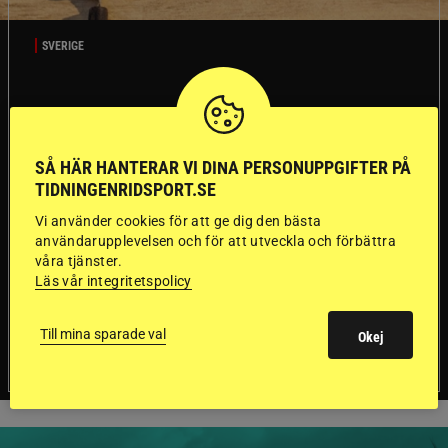
SVERIGE
Dyraste
ridhjälmarna blev
SÅ HÄR HANTERAR VI DINA PERSONUPPGIFTER PÅ
TIDNINGENRIDSPORT.SE
sämst i test
Vi använder cookies för att ge dig den bästa
användarupplevelsen och för att utveckla och förbättra
Försäkringsbolaget
Stort test av ridhjälmar
våra tjänster.
Folksam har testat 15 ridhjälmar i olika
Läs vår integritetspolicy
prisklasser för att se vilken som är den säkraste.
Det visar sig vara stor skillnad på säkerheten
Till mina sparade val
mellan de olika hjälmarna – och dyrast är inte
Okej
bäst.