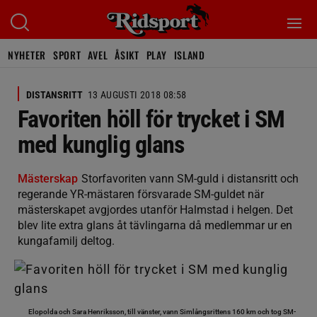
NYHETER
SPORT
AVEL
ÅSIKT
PLAY
ISLAND
DISTANSRITT
13 AUGUSTI 2018 08:58
Favoriten höll för trycket i SM
med kunglig glans
Mästerskap
Storfavoriten vann SM-guld i distansritt och
regerande YR-mästaren försvarade SM-guldet när
mästerskapet avgjordes utanför Halmstad i helgen. Det
blev lite extra glans åt tävlingarna då medlemmar ur en
kungafamilj deltog.
Elopolda och Sara Henriksson, till vänster, vann Simlångsrittens 160 km och tog SM-