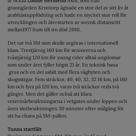
är också
Louise Hermelin
född, som från
granngården Krontorp ägnade en stor del av sitt liv åt
arabhästuppfödning och hade en mycket stor roll för
utvecklingen och återstarten av svensk distansritt
mellan1977 fram till sin död 2010.
Det var två SM som skulle avgöras i internationell
klass. Trestjärnig 160 km för seniorerna och
tvåstjärnig 120 km för young rider alltså ungdomar
som under året fyller högst 21 år. En teknisk bana
grus och en del asfalt med flera vägbyten och
skogsstigar. Fem sträckor, 40, 40, 32, 32 16 km, på 160
km och fyra på 120 km, varav två sträckor reds två
gånger. Men det gäller också att klara
veterinärbesiktningarna i vetgates under loppen och
även slutbesiktningen 30 minuter efter målgång för
att ha chans på SM-pallen.
Tunna startfält