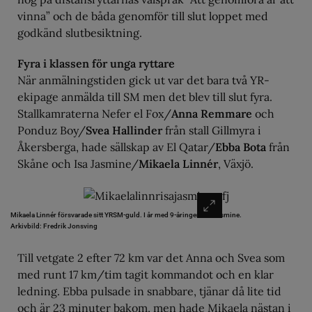
vinna” och de båda genomför till slut loppet med
godkänd slutbesiktning.
Fyra i klassen för unga ryttare
När anmälningstiden gick ut var det bara två YR-
ekipage anmälda till SM men det blev till slut fyra.
Stallkamraterna Nefer el Fox/
Anna Remmare
och
Ponduz Boy/
Svea Hallinder
från stall Gillmyra i
Åkersberga, hade sällskap av El Qatar/
Ebba Bota
från
Skåne och Isa Jasmine/
Mikaela Linnér
, Växjö.
Mikaela Linnér försvarade sitt YRSM-guld. I år med 9-åringen Isa Jasmine.
Arkivbild: Fredrik Jonsving
Till vetgate 2 efter 72 km var det Anna och Svea som
med runt 17 km/tim tagit kommandot och en klar
ledning. Ebba pulsade in snabbare, tjänar då lite tid
och är 23 minuter bakom, men hade Mikaela nästan i