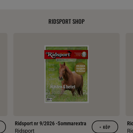
RIDSPORT SHOP
Ridsport nr 9/2026 -Sommarextra
Ri
+
KÖP
Ridsport
Ri