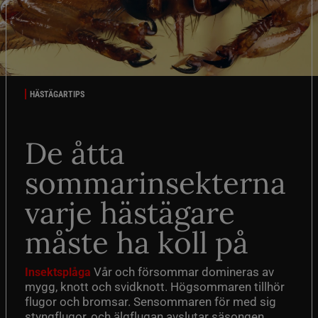
HÄSTÄGARTIPS
De åtta
sommarinsekterna
varje hästägare
måste ha koll på
Vår och försommar domineras av
Insektsplåga
mygg, knott och svidknott. Högsommaren tillhör
flugor och bromsar. Sensommaren för med sig
styngflugor, och älgflugan avslutar säsongen