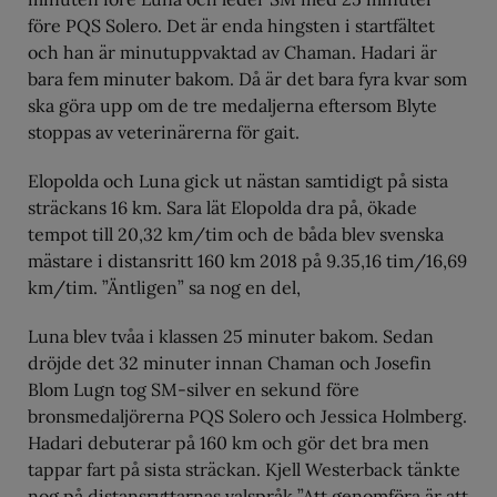
före PQS Solero. Det är enda hingsten i startfältet
och han är minutuppvaktad av Chaman. Hadari är
bara fem minuter bakom. Då är det bara fyra kvar som
ska göra upp om de tre medaljerna eftersom Blyte
stoppas av veterinärerna för gait.
Elopolda och Luna gick ut nästan samtidigt på sista
sträckans 16 km. Sara lät Elopolda dra på, ökade
tempot till 20,32 km/tim och de båda blev svenska
mästare i distansritt 160 km 2018 på 9.35,16 tim/16,69
km/tim. ”Äntligen” sa nog en del,
Luna blev tvåa i klassen 25 minuter bakom. Sedan
dröjde det 32 minuter innan Chaman och Josefin
Blom Lugn tog SM-silver en sekund före
bronsmedaljörerna PQS Solero och Jessica Holmberg.
Hadari debuterar på 160 km och gör det bra men
tappar fart på sista sträckan. Kjell Westerback tänkte
nog på distansryttarnas valspråk ”Att genomföra är att