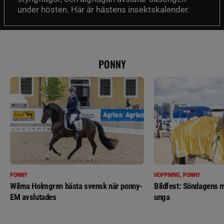
under hösten. Här är hästens insektskalender.
PONNY
PONNY
HOPPNING, PONNY
Wilma Holmgren bästa svensk när ponny-
Bildfest: Söndagens m
EM avslutades
unga