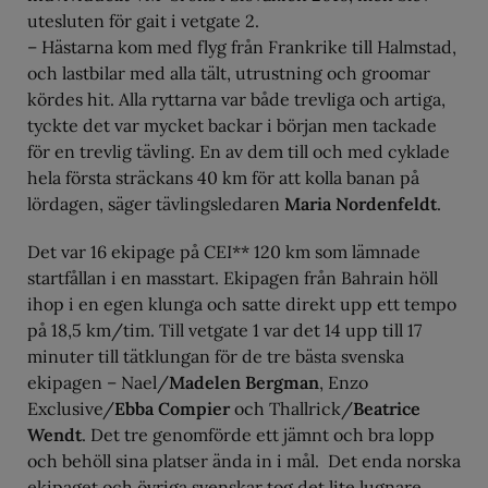
utesluten för gait i vetgate 2.
– Hästarna kom med flyg från Frankrike till Halmstad,
och lastbilar med alla tält, utrustning och groomar
kördes hit. Alla ryttarna var både trevliga och artiga,
tyckte det var mycket backar i början men tackade
för en trevlig tävling. En av dem till och med cyklade
hela första sträckans 40 km för att kolla banan på
lördagen, säger tävlingsledaren
Maria Nordenfeldt
.
Det var 16 ekipage på CEI** 120 km som lämnade
startfållan i en masstart. Ekipagen från Bahrain höll
ihop i en egen klunga och satte direkt upp ett tempo
på 18,5 km/tim. Till vetgate 1 var det 14 upp till 17
minuter till tätklungan för de tre bästa svenska
ekipagen – Nael/
Madelen Bergman
, Enzo
Exclusive/
Ebba Compier
och Thallrick/
Beatrice
Wendt
. Det tre genomförde ett jämnt och bra lopp
och behöll sina platser ända in i mål. Det enda norska
ekipaget och övriga svenskar tog det lite lugnare.