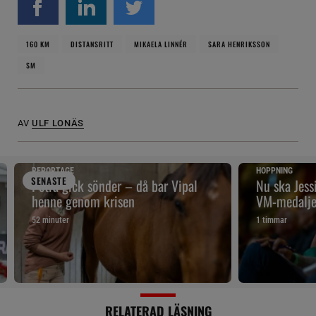
160 KM
DISTANSRITT
MIKAELA LINNÉR
SARA HENRIKSSON
SM
AV
ULF LONÄS
REPORTAGE
HOPPNING
SENAST
E
Petra gick sönder – då bar Vipal
Nu ska Jes
henne genom krisen
VM-medalje
52 minuter
1 timmar
RELATERAD LÄSNING