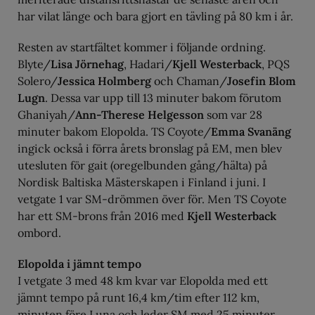
har vilat länge och bara gjort en tävling på 80 km i år.
Resten av startfältet kommer i följande ordning.
Blyte/
Lisa Jörnehag
, Hadari/
Kjell Westerback
, PQS
Solero/
Jessica Holmberg
och Chaman/
Josefin Blom
Lugn
. Dessa var upp till 13 minuter bakom förutom
Ghaniyah/
Ann-Therese Helgesson
som var 28
minuter bakom Elopolda. TS Coyote/
Emma Svanäng
ingick också i förra årets bronslag på EM, men blev
utesluten för gait (oregelbunden gång/hälta) på
Nordisk Baltiska Mästerskapen i Finland i juni. I
vetgate 1 var SM-drömmen över för. Men TS Coyote
har ett SM-brons från 2016 med
Kjell Westerback
ombord.
Elopolda i jämnt tempo
I vetgate 3 med 48 km kvar var Elopolda med ett
jämnt tempo på runt 16,4 km/tim efter 112 km,
minuten före Luna och leder SM med 25 minuter