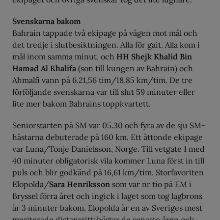
Svenskarna bakom
Bahrain tappade två ekipage på vägen mot mål och
det tredje i slutbesiktningen. Alla för gait. Alla kom i
mål inom samma minut, och
HH Shejk Khalid Bin
Hamad Al Khalifa
(son till kungen av Bahrain) och
Ahmalfi vann på 6.21,56 tim/18,85 km/tim. De tre
förföljande svenskarna var till slut 59 minuter eller
lite mer bakom Bahrains toppkvartett.
Seniorstarten på SM var 05.30 och fyra av de sju SM-
hästarna debuterade på 160 km. Ett åttonde ekipage
var Luna/Tonje Danielsson, Norge. Till vetgate 1 med
40 minuter obligatorisk vila kommer Luna först in till
puls och blir godkänd på 16,61 km/tim. Storfavoriten
Elopolda/
Sara Henriksson
som var nr tio på EM i
Bryssel förra året och ingick i laget som tog lagbrons
är 3 minuter bakom. Elopolda är en av Sveriges mest
meriterade distansrittshästar de senaste åren och