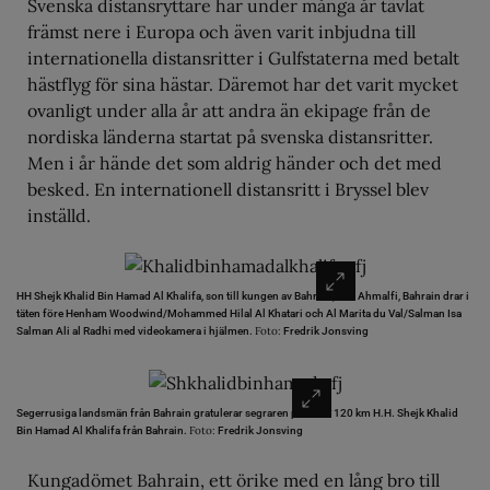
Svenska distansryttare har under många år tävlat
främst nere i Europa och även varit inbjudna till
internationella distansritter i Gulfstaterna med betalt
hästflyg för sina hästar. Däremot har det varit mycket
ovanligt under alla år att andra än ekipage från de
nordiska länderna startat på svenska distansritter.
Men i år hände det som aldrig händer och det med
besked. En internationell distansritt i Bryssel blev
inställd.
HH Shejk Khalid Bin Hamad Al Khalifa, son till kungen av Bahrain, och Ahmalfi, Bahrain drar i
täten före Henham Woodwind/Mohammed Hilal Al Khatari och Al Marita du Val/Salman Isa
Foto:
Salman Ali al Radhi med videokamera i hjälmen.
Fredrik Jonsving
Segerrusiga landsmän från Bahrain gratulerar segraren på CEI** 120 km H.H. Shejk Khalid
Foto:
Bin Hamad Al Khalifa från Bahrain.
Fredrik Jonsving
Kungadömet Bahrain, ett örike med en lång bro till