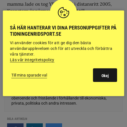
mamma Jade ox tog YRSM-guld i distansritt 2005,
Kronstorp är närmaste granngård till
tävlingscentrum på Stjernarp och uppfödda av
Louise Hermelin och hennes dotter Maria Kulle. Båda
SÅ HÄR HANTERAR VI DINA PERSONUPPGIFTER PÅ
hästarna råkar dessutom vara inridna av
TIDNINGENRIDSPORT.SE
tävlingsledaren. Lär bli mycket svårt att slå den SM-
Vi använder cookies för att ge dig den bästa
kombon i distansritt.
användarupplevelsen och för att utveckla och förbättra
våra tjänster.
Resultat
Läs vår integritetspolicy
Till mina sparade val
Okej
SÅ ARBETAR RIDSPORT
Grunden i vår journalistik är trovärdighet och opartiskhet.
Det vi publicerar ska vara sant och relevant. Ridsport är
oberoende och fristående i förhållande till ekonomiska,
privata, politiska och andra intressen.
DELA ARTIKELN