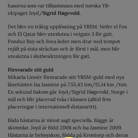
hasorna som var tillsammans med norska YR-
ekipaget Joyd/
Sigrid Høgevold
.
Det blev en tråkig upplösning på YRSM. Nefer el Fox
och El Qatar blev uteslutna i vetgate 3 för gait.
Ponduz Boy och Svea leder men drar ned tempot
rejält på sista sträckan och är först i mål, men blir
uteslutna i slutbesiktningen för gait.
Försvarade sitt guld
Mikaela Linnér försvarade sitt YRSM-guld med nya
lånehästen Isa Jasmine på 7.55,43 tim/15,14 km /tim.
En sekund bakom går Joyd/Sigrid Høgevold, Norge i
mål och blir placerad tvåa i klassen (alltid fem
placeringar i internationell distansritt).
Båda hästarna är minst sagt speciella. Bägge är
skimmlar. Joyd är född 2008 och Isa Jasmine 2009.
Hästarna är helssyskon, födda på Krontorp och deras