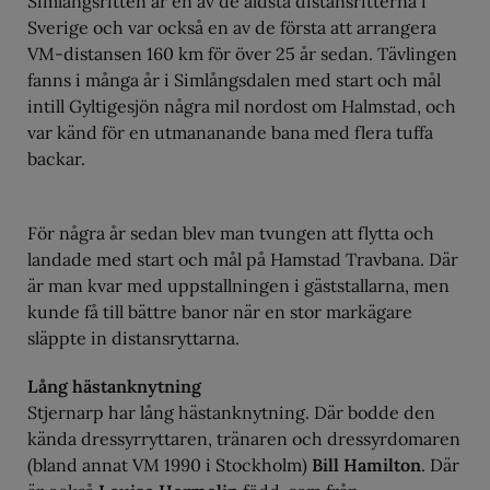
Simlångsritten är en av de äldsta distansritterna i
Sverige och var också en av de första att arrangera
VM-distansen 160 km för över 25 år sedan. Tävlingen
fanns i många år i Simlångsdalen med start och mål
intill Gyltigesjön några mil nordost om Halmstad, och
var känd för en utmananande bana med flera tuffa
backar.
För några år sedan blev man tvungen att flytta och
landade med start och mål på Hamstad Travbana. Där
är man kvar med uppstallningen i gäststallarna, men
kunde få till bättre banor när en stor markägare
släppte in distansryttarna.
Lång hästanknytning
Stjernarp har lång hästanknytning. Där bodde den
kända dressyrryttaren, tränaren och dressyrdomaren
(bland annat VM 1990 i Stockholm)
Bill Hamilton
. Där