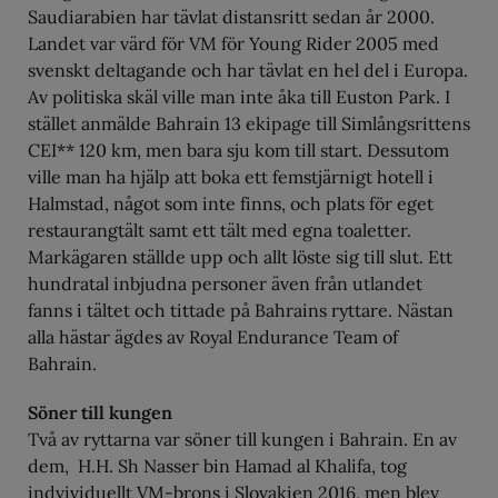
Saudiarabien har tävlat distansritt sedan år 2000.
Landet var värd för VM för Young Rider 2005 med
svenskt deltagande och har tävlat en hel del i Europa.
Av politiska skäl ville man inte åka till Euston Park. I
stället anmälde Bahrain 13 ekipage till Simlångsrittens
CEI** 120 km, men bara sju kom till start. Dessutom
ville man ha hjälp att boka ett femstjärnigt hotell i
Halmstad, något som inte finns, och plats för eget
restaurangtält samt ett tält med egna toaletter.
Markägaren ställde upp och allt löste sig till slut. Ett
hundratal inbjudna personer även från utlandet
fanns i tältet och tittade på Bahrains ryttare. Nästan
alla hästar ägdes av Royal Endurance Team of
Bahrain.
Söner till kungen
Två av ryttarna var söner till kungen i Bahrain. En av
dem, H.H. Sh Nasser bin Hamad al Khalifa, tog
indvividuellt VM-brons i Slovakien 2016, men blev