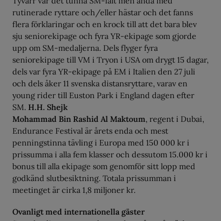
Tyvärr var det tunna SM-fält men ändå med
rutinerade ryttare och/eller hästar och det fanns
flera förklaringar och en krock till att det bara blev
sju seniorekipage och fyra YR-ekipage som gjorde
upp om SM-medaljerna. Dels flyger fyra
seniorekipage till VM i Tryon i USA om drygt 15 dagar,
dels var fyra YR-ekipage på EM i Italien den 27 juli
och dels åker 11 svenska distansryttare, varav en
young rider till Euston Park i England dagen efter
SM.
H.H. Shejk
Mohammad Bin Rashid Al Maktoum
, regent i Dubai,
Endurance Festival är årets enda och mest
penningstinna tävling i Europa med 150 000 kr i
prissumma i alla fem klasser och dessutom 15.000 kr i
bonus till alla ekipage som genomför sitt lopp med
godkänd slutbesiktning. Totala prissumman i
meetinget är cirka 1,8 miljoner kr.
Ovanligt med internationella gäster