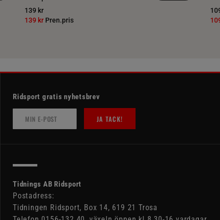
139 kr
109
139 kr
Pren.pris
10
Ridsport gratis nyhetsbrev
JA TACK!
Tidnings AB Ridsport
Postadress:
Tidningen Ridsport, Box 14, 619 21 Trosa
Telefon 0156-132 40, växeln öppen kl 8.30-16 vardagar