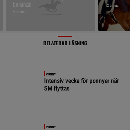
bonanza!
12 timmar
9 timmar
RELATERAD LÄSNING
PONNY
Intensiv vecka för ponnyer när
SM flyttas
PONNY