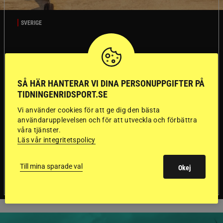
SVERIGE
Dyraste
ridhjälmarna blev
SÅ HÄR HANTERAR VI DINA PERSONUPPGIFTER PÅ
TIDNINGENRIDSPORT.SE
sämst i test
Vi använder cookies för att ge dig den bästa
användarupplevelsen och för att utveckla och förbättra
Försäkringsbolaget
Stort test av ridhjälmar
våra tjänster.
Folksam har testat 15 ridhjälmar i olika
Läs vår integritetspolicy
prisklasser för att se vilken som är den säkraste.
Det visar sig vara stor skillnad på säkerheten
Till mina sparade val
mellan de olika hjälmarna – och dyrast är inte
Okej
bäst.