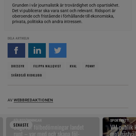
Grunden i vår journalistik är trovärdighet och opartiskhet.
Det vi publicerar ska vara sant och relevant. Ridsport är
oberoende och fristående i förhållande till ekonomiska,
privata, politiska och andra intressen.
DELA ARTIKELN
DRESSYR
FILIPPA WALLQVIST
KVAL
PONNY
SVÄRDSJÖ RIDKLUBB
AV
WEBBREDAKTIONEN
FÖLBEDÖMNINGAR
SPORTNYTT
SENAST
E
Dags för fölbedömningar landet
VM-publik k
runt – var med och skapa föl-
mot hästväl