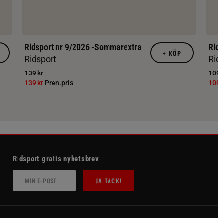
Ridsport nr 9/2026 -Sommarextra
Ri
+
KÖP
Ridsport
Ri
139 kr
109
139 kr
Pren.pris
10
Ridsport gratis nyhetsbrev
JA TACK!