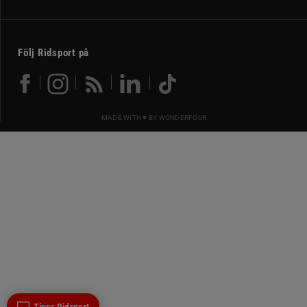
Följ Ridsport på
MADE WITH ♥ BY
WONDERFOUR