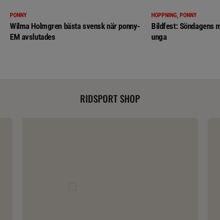
PONNY
HOPPNING, PONNY
Wilma Holmgren bästa svensk när ponny-
Bildfest: Söndagens m
EM avslutades
unga
RIDSPORT SHOP