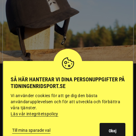
SVERIGE
SÅ HÄR HANTERAR VI DINA PERSONUPPGIFTER PÅ
TIDNINGENRIDSPORT.SE
Dyraste
Vi använder cookies för att ge dig den bästa
användarupplevelsen och för att utveckla och förbättra
ridhjälmarna blev
våra tjänster.
Läs vår integritetspolicy
sämst i test
Till mina sparade val
Okej
Försäkringsbolaget
Stort test av ridhjälmar