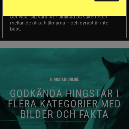
Folksam har testat 15 ridhjälmar i olika
prisklasser för att se vilken som är den säkraste.
Det visar sig vara stor skillnad på säkerheten
mellan de olika hjälmarna – och dyrast är inte
bäst.
HINGSTAR ONLINE
GODKÄNDA HINGSTAR I
FLERA KATEGORIER MED
BILDER OCH FAKTA