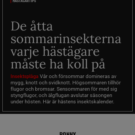
HÄSTÄGARTIPS
De åtta
sommarinsekterna
varje hästägare
måste ha koll på
Vår och försommar domineras av
Insektsplåga
mygg, knott och svidknott. Högsommaren tillhör
flugor och bromsar. Sensommaren för med sig
styngflugor, och älgflugan avslutar säsongen
under hösten. Här är hästens insektskalender.
PONNY