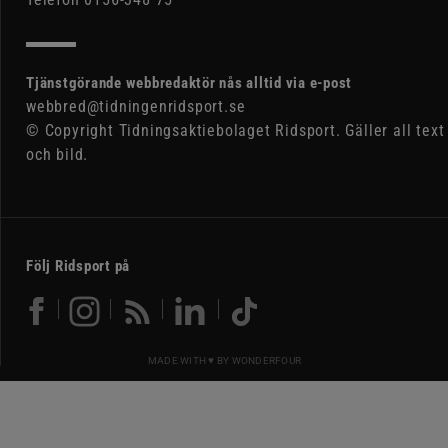
Tjänstgörande webbredaktör nås alltid via e-post
webbred@tidningenridsport.se
© Copyright Tidningsaktiebolaget Ridsport. Gäller all text
och bild.
Följ Ridsport på
MADE WITH ♥ BY
WONDERFOUR