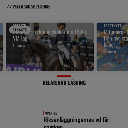
AV
WEBBREDAKTIONEN
DRESSYR
SPORTNYTT
SENAST
E
Ännu en strykning skakar om USA:s
Miljonerna
VM-lag
från nya sta
kabel
3 timmar
5 timmar
RELATERAD LÄSNING
SVERIGE
Riksanläggningarnas vd får
sparken