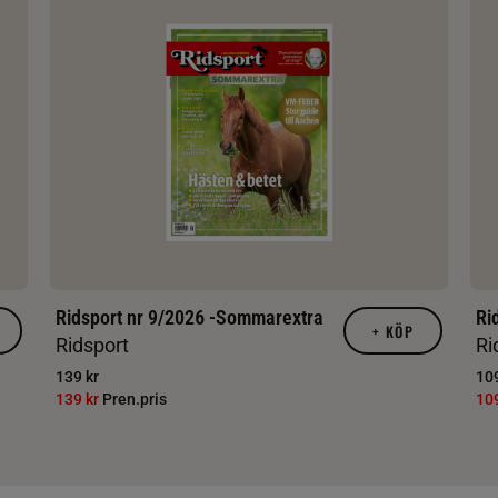
Ridsport nr 9/2026 -Sommarextra
Ri
+
KÖP
Ridsport
Ri
139 kr
109
139 kr
Pren.pris
10