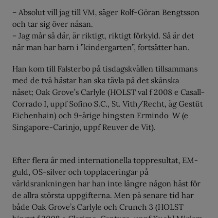
– Absolut vill jag till VM, säger Rolf-Göran Bengtsson
och tar sig över näsan.
– Jag mår så där, är riktigt, riktigt förkyld. Så är det
när man har barn i ”kindergarten”, fortsätter han.
Han kom till Falsterbo på tisdagskvällen tillsammans
med de två hästar han ska tävla på det skånska
näset; Oak Grove’s Carlyle (HOLST val f 2008 e Casall-
Corrado I, uppf Sofino S.C., St. Vith/Recht, äg Gestüt
Eichenhain) och 9-årige hingsten Ermindo W (e
Singapore-Carinjo, uppf Reuver de Vit).
Efter flera år med internationella toppresultat, EM-
guld, OS-silver och topplaceringar på
världsrankningen har han inte längre någon häst för
de allra största uppgifterna. Men på senare tid har
både Oak Grove’s Carlyle och Crunch 3 (HOLST