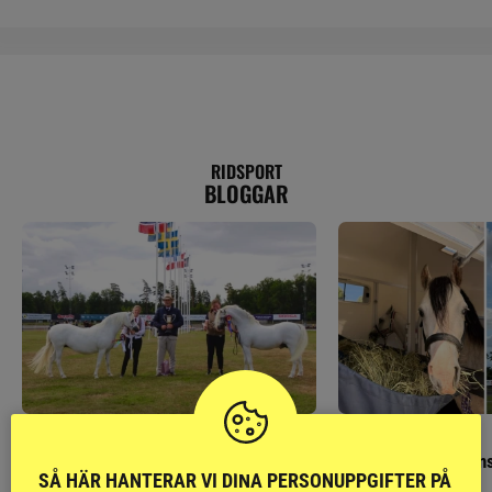
RIDSPORT
BLOGGAR
GÄSTBLOGGEN
GÄSTBLOGGEN
Finaldag med jubileumsutställning
Så gick det på helgens
SÅ HÄR HANTERAR VI DINA PERSONUPPGIFTER PÅ