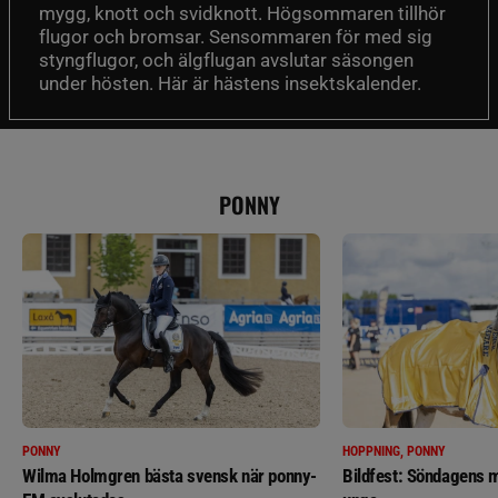
mygg, knott och svidknott. Högsommaren tillhör
flugor och bromsar. Sensommaren för med sig
styngflugor, och älgflugan avslutar säsongen
under hösten. Här är hästens insektskalender.
PONNY
PONNY
HOPPNING, PONNY
Wilma Holmgren bästa svensk när ponny-
Bildfest: Söndagens m