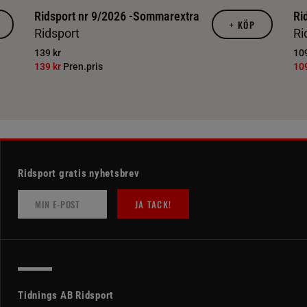
Ridsport nr 9/2026 -Sommarextra
Ri
+
KÖP
Ridsport
Ri
139 kr
109
139 kr
Pren.pris
10
Ridsport gratis nyhetsbrev
JA TACK!
Tidnings AB Ridsport