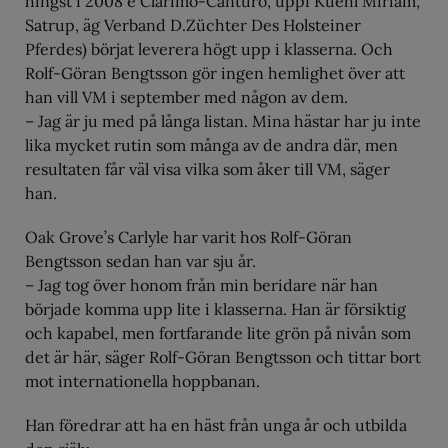
hingst f 2008 e Clarimo-Canturo, uppf Kuehl Miriam,
Satrup, äg Verband D.Züchter Des Holsteiner
Pferdes) börjat leverera högt upp i klasserna. Och
Rolf-Göran Bengtsson gör ingen hemlighet över att
han vill VM i september med någon av dem.
– Jag är ju med på långa listan. Mina hästar har ju inte
lika mycket rutin som många av de andra där, men
resultaten får väl visa vilka som åker till VM, säger
han.
Oak Grove’s Carlyle har varit hos Rolf-Göran
Bengtsson sedan han var sju år.
– Jag tog över honom från min beridare när han
började komma upp lite i klasserna. Han är försiktig
och kapabel, men fortfarande lite grön på nivån som
det är här, säger Rolf-Göran Bengtsson och tittar bort
mot internationella hoppbanan.
Han föredrar att ha en häst från unga år och utbilda