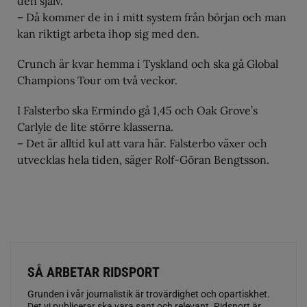
den själv.
– Då kommer de in i mitt system från början och man
kan riktigt arbeta ihop sig med den.
Crunch är kvar hemma i Tyskland och ska gå Global
Champions Tour om två veckor.
I Falsterbo ska Ermindo gå 1,45 och Oak Grove’s
Carlyle de lite större klasserna.
– Det är alltid kul att vara här. Falsterbo växer och
utvecklas hela tiden, säger Rolf-Göran Bengtsson.
SÅ ARBETAR RIDSPORT
Grunden i vår journalistik är trovärdighet och opartiskhet.
Det vi publicerar ska vara sant och relevant. Ridsport är