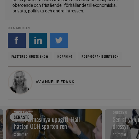
oberoende och fristående i förhållande till ekonomiska,
privata, politiska och andra intressen.
DELA ARTIKELN
FALSTERBO HORSE SHOW
HOPPNING
ROLF-GÖRAN BENGTSSON
AV
ANNELIE FRANK
SPORTNYTT
DRESSYR
SENAST
E
Groomarnas nya uppgift: Håll
Sen strykni
hästen OCH sporten ren
dressyr
2 timmar
4 timmar