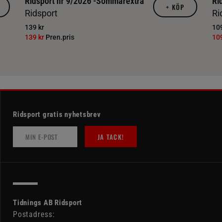
Ridsport nr 9/2026 -Sommarextra
Ri
+
KÖP
Ridsport
Ri
139 kr
109
139 kr
Pren.pris
10
Ridsport gratis nyhetsbrev
JA TACK!
Tidnings AB Ridsport
Postadress: