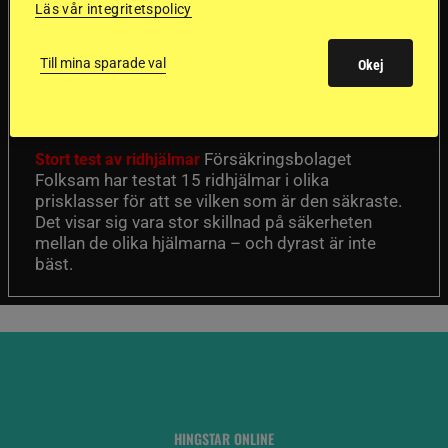
Läs vår integritetspolicy
Dyraste
ridhjälmarna blev
Till mina sparade val
Okej
sämst i test
Försäkringsbolaget
Stort test av ridhjälmar
Folksam har testat 15 ridhjälmar i olika
prisklasser för att se vilken som är den säkraste.
Det visar sig vara stor skillnad på säkerheten
mellan de olika hjälmarna – och dyrast är inte
bäst.
HINGSTAR ONLINE