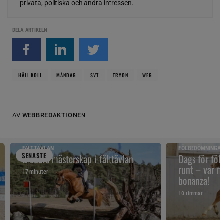
privata, politiska och andra intressen.
DELA ARTIKELN
HÅLL KOLL
MÅNDAG
SVT
TRYON
WEG
AV
WEBBREDAKTIONEN
FÄLTTÄVLAN
FÖLBEDÖMNING
SENAST
E
Bredare mästerskap i fälttävlan
Dags för fö
runt – var 
17 minuter
bonanza!
10 timmar