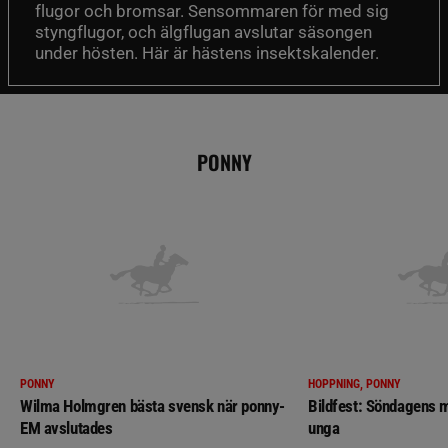
flugor och bromsar. Sensommaren för med sig
styngflugor, och älgflugan avslutar säsongen
under hösten. Här är hästens insektskalender.
PONNY
PONNY
HOPPNING, PONNY
Wilma Holmgren bästa svensk när ponny-
Bildfest: Söndagens m
EM avslutades
unga