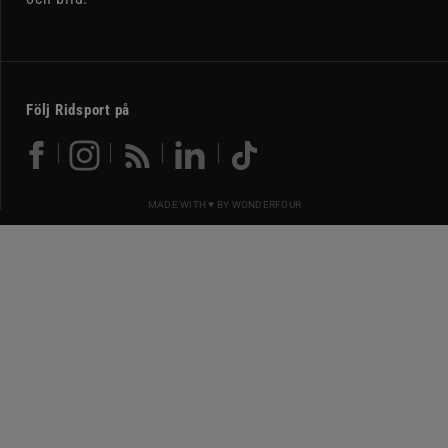
Följ Ridsport på
MADE WITH ♥ BY
WONDERFOUR