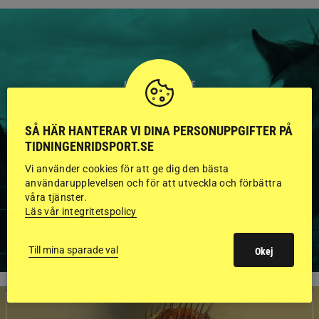
HINGSTAR ONLINE
GODKÄNDA HINGSTAR I
SÅ HÄR HANTERAR VI DINA PERSONUPPGIFTER PÅ
FLERA KATEGORIER MED
TIDNINGENRIDSPORT.SE
BILDER OCH FAKTA
Vi använder cookies för att ge dig den bästa
användarupplevelsen och för att utveckla och förbättra
våra tjänster.
Läs vår integritetspolicy
VISA ALLA HINGSTAR
Till mina sparade val
Okej