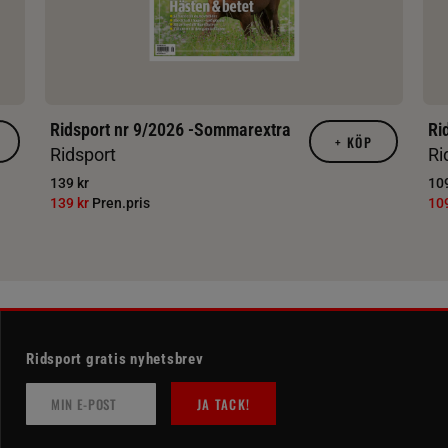
Ridsport nr 9/2026 -Sommarextra
Ri
+
KÖP
Ridsport
Ri
139 kr
109
139 kr
Pren.pris
10
Ridsport gratis nyhetsbrev
JA TACK!