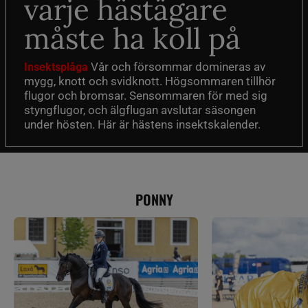
varje hästägare
måste ha koll på
Vår och försommar domineras av
Insektsplåga
mygg, knott och svidknott. Högsommaren tillhör
flugor och bromsar. Sensommaren för med sig
styngflugor, och älgflugan avslutar säsongen
under hösten. Här är hästens insektskalender.
PONNY