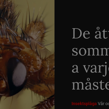
De åt
somm
a var
måste
Insektsplåga
Vår o