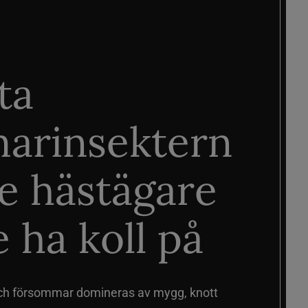
ta
arinsektern
je hästägare
 ha koll på
ch försommar domineras av mygg, knott