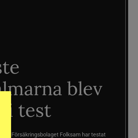
ste
älmarna blev
 i test
älmar
Försäkringsbolaget Folksam har testat