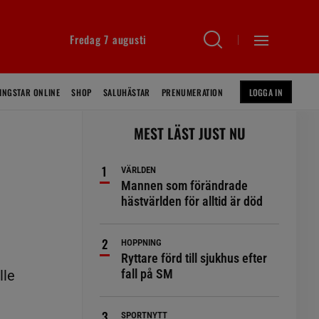
Fredag 7 augusti
INGSTAR ONLINE
SHOP
SALUHÄSTAR
PRENUMERATION
LOGGA IN
MEST LÄST JUST NU
VÄRLDEN
Mannen som förändrade
hästvärlden för alltid är död
HOPPNING
Ryttare förd till sjukhus efter
fall på SM
lle
SPORTNYTT