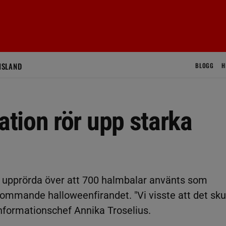
ISLAND
BLOGG
H
tion rör upp starka
r upprörda över att 700 halmbalar använts som
ommande halloweenfirandet. "Vi visste att det sku
nformationschef Annika Troselius.