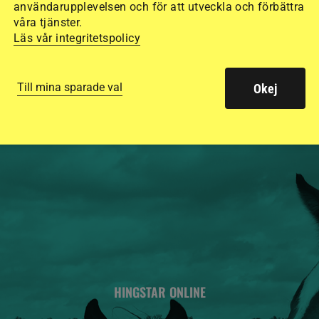
användarupplevelsen och för att utveckla och förbättra
15 ridhjälmar i olik
våra tjänster.
säkraste. Det visar
Läs vår integritetspolicy
de olika hjälmarna –
Till mina sparade val
Okej
HINGSTAR ONLINE