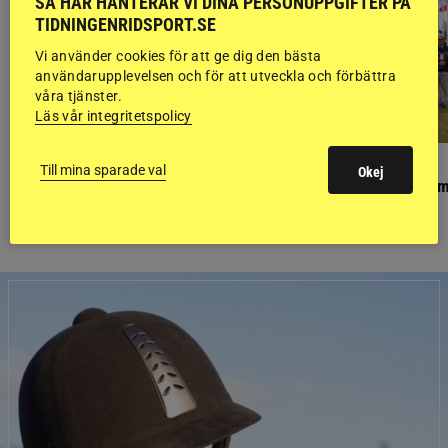
SÅ HÄR HANTERAR VI DINA PERSONUPPGIFTER PÅ
TIDNINGENRIDSPORT.SE
Vi använder cookies för att ge dig den bästa
användarupplevelsen och för att utveckla och förbättra
våra tjänster.
Läs vår integritetspolicy
PONNYPAPPAN
GÄSTBLOGGEN
Till mina sparade val
Okej
Ponnypappan: Kärlek från första gnägget
Finaldag med jubileum