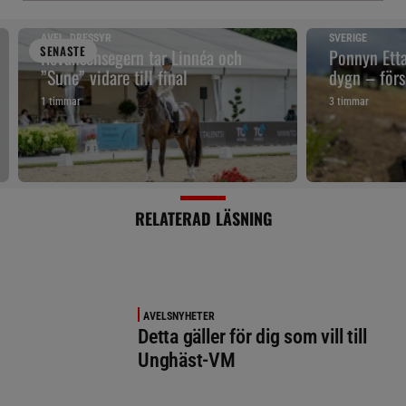
AVEL, DRESSYR
SVERIGE
SENAST
E
Revanschsegern tar Linnéa och
Ponnyn Etta
”Sune” vidare till final
dygn – förs
1 timmar
3 timmar
RELATERAD LÄSNING
AVELSNYHETER
Detta gäller för dig som vill till
Unghäst-VM