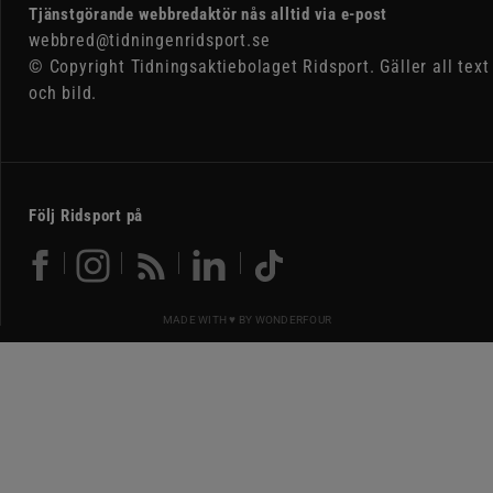
Tjänstgörande webbredaktör nås alltid via e-post
webbred@tidningenridsport.se
© Copyright Tidningsaktiebolaget Ridsport. Gäller all text
och bild.
Följ Ridsport på
MADE WITH ♥ BY
WONDERFOUR