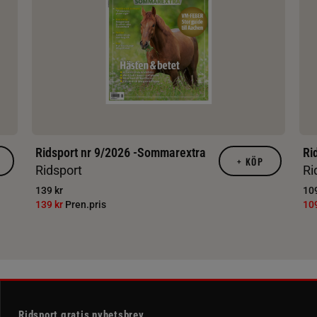
Ridsport nr 9/2026 -Sommarextra
Ri
+
KÖP
Ridsport
Ri
139 kr
109
139 kr
Pren.pris
10
Ridsport gratis nyhetsbrev