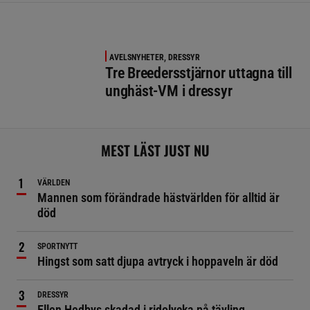
AVELSNYHETER, DRESSYR
Tre Breedersstjärnor uttagna till
unghäst-VM i dressyr
MEST LÄST JUST NU
VÄRLDEN
Mannen som förändrade hästvärlden för alltid är
död
SPORTNYTT
Hingst som satt djupa avtryck i hoppaveln är död
DRESSYR
Ellen Hedbys skadad i ridolycka på tävling