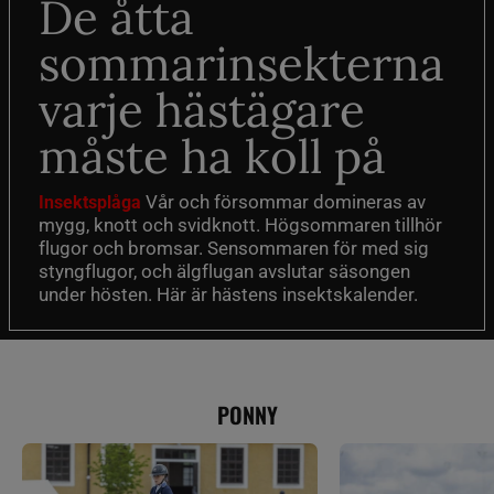
De åtta
sommarinsekterna
varje hästägare
måste ha koll på
Vår och försommar domineras av
Insektsplåga
mygg, knott och svidknott. Högsommaren tillhör
flugor och bromsar. Sensommaren för med sig
styngflugor, och älgflugan avslutar säsongen
under hösten. Här är hästens insektskalender.
PONNY