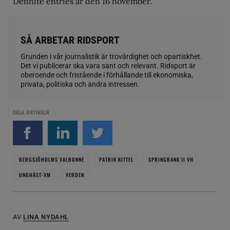
Definite entries är den 16 november.
SÅ ARBETAR RIDSPORT
Grunden i vår journalistik är trovärdighet och opartiskhet.
Det vi publicerar ska vara sant och relevant. Ridsport är
oberoende och fristående i förhållande till ekonomiska,
privata, politiska och andra intressen.
DELA ARTIKELN
BERGSJÖHOLMS VALBONNE
PATRIK KITTEL
SPRINGBANK II VH
UNGHÄST-VM
VERDEN
AV
LINA NYDAHL