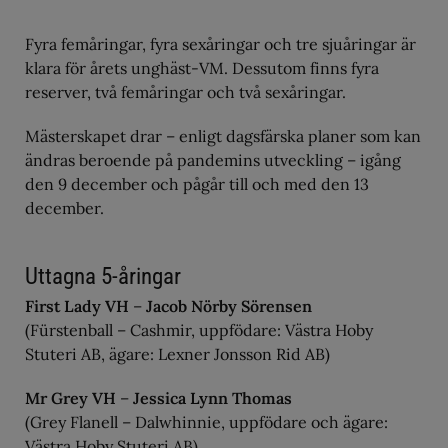
Fyra femåringar, fyra sexåringar och tre sjuåringar är
klara för årets unghäst-VM. Dessutom finns fyra
reserver, två femåringar och två sexåringar.
Mästerskapet drar – enligt dagsfärska planer som kan
ändras beroende på pandemins utveckling – igång
den 9 december och pågår till och med den 13
december.
Uttagna 5-åringar
First Lady VH
–
Jacob Nörby Sörensen
(Fürstenball – Cashmir, uppfödare: Västra Hoby
Stuteri AB, ägare: Lexner Jonsson Rid AB)
Mr Grey VH
–
Jessica Lynn Thomas
(Grey Flanell – Dalwhinnie, uppfödare och ägare:
Västra Hoby Stuteri AB)