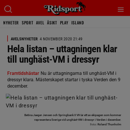
NYHETER
SPORT
AVEL
ÅSIKT
PLAY
ISLAND
AVELSNYHETER
4 NOVEMBER 2020 21:49
Hela listan – uttagningen klar
till unghäst-VM i dressyr
Framtidshästar
Nu är uttagningarna till unghäst-VM i
dressyr klara. Mästerskapet startar i tyska Verden den 9
december.
Betina Jaeger Jensen och Springbank II VH är ett av ekipagen som kommer
representera Sverige vid unghäst-VM i dressyr i Verden i december.
Foto:
Roland Thunholm