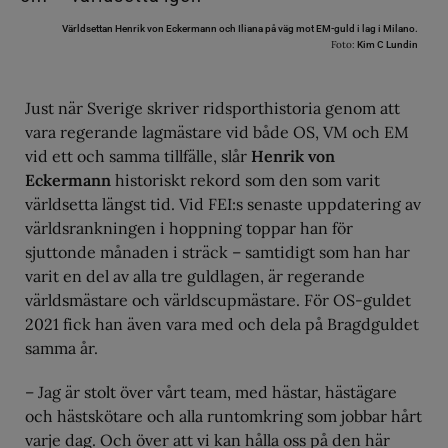
Världsettan Henrik von Eckermann och Iliana på väg mot EM-guld i lag i Milano.
Foto:
Kim C Lundin
Just när Sverige skriver ridsporthistoria genom att
vara regerande lagmästare vid både OS, VM och EM
vid ett och samma tillfälle, slår
Henrik von
Eckermann
historiskt rekord som den som varit
världsetta längst tid. Vid FEI:s senaste uppdatering av
världsrankningen i hoppning toppar han för
sjuttonde månaden i sträck – samtidigt som han har
varit en del av alla tre guldlagen, är regerande
världsmästare och världscupmästare. För OS-guldet
2021 fick han även vara med och dela på Bragdguldet
samma år.
– Jag är stolt över vårt team, med hästar, hästägare
och hästskötare och alla runtomkring som jobbar hårt
varje dag. Och över att vi kan hålla oss på den här