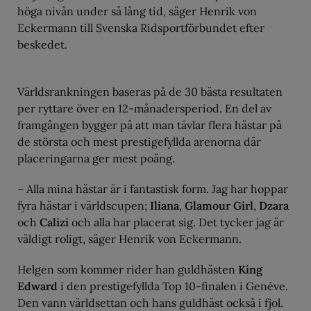
höga nivån under så lång tid, säger Henrik von
Eckermann till Svenska Ridsportförbundet efter
beskedet.
Världsrankningen baseras på de 30 bästa resultaten
per ryttare över en 12-månadersperiod. En del av
framgången bygger på att man tävlar flera hästar på
de största och mest prestigefyllda arenorna där
placeringarna ger mest poäng.
– Alla mina hästar är i fantastisk form. Jag har hoppar
fyra hästar i världscupen;
Iliana
,
Glamour Girl
,
Dzara
och
Calizi
och alla har placerat sig. Det tycker jag är
väldigt roligt, säger Henrik von Eckermann.
Helgen som kommer rider han guldhästen
King
Edward
i den prestigefyllda Top 10-finalen i Genève.
Den vann världsettan och hans guldhäst också i fjol.