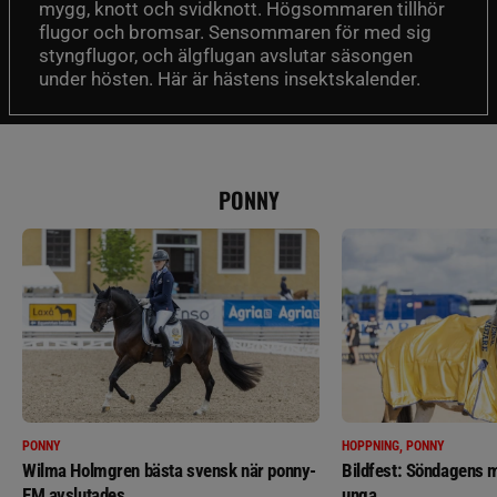
mygg, knott och svidknott. Högsommaren tillhör
flugor och bromsar. Sensommaren för med sig
styngflugor, och älgflugan avslutar säsongen
under hösten. Här är hästens insektskalender.
PONNY
PONNY
HOPPNING, PONNY
Wilma Holmgren bästa svensk när ponny-
Bildfest: Söndagens m
EM avslutades
unga