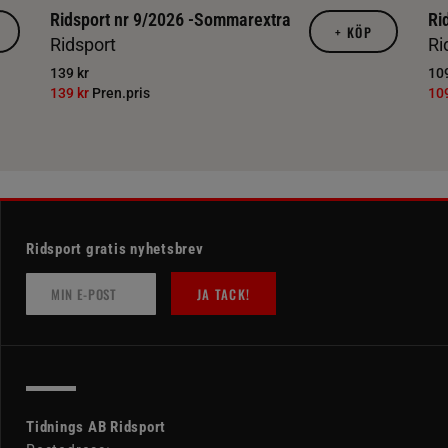
Ridsport nr 9/2026 -Sommarextra
Ri
+
KÖP
Ridsport
Ri
139 kr
109
139 kr
Pren.pris
10
Ridsport gratis nyhetsbrev
JA TACK!
Tidnings AB Ridsport