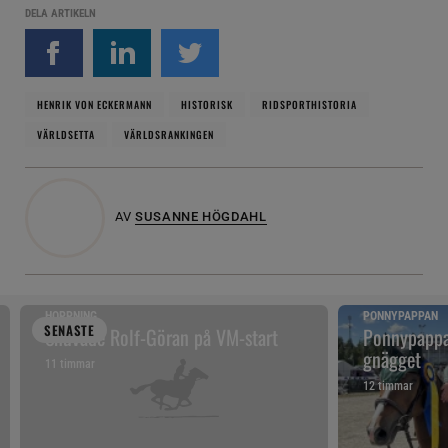
DELA ARTIKELN
HENRIK VON ECKERMANN
HISTORISK
RIDSPORTHISTORIA
VÄRLDSETTA
VÄRLDSRANKINGEN
AV
SUSANNE HÖGDAHL
HOPPNING
PONNYPAPPAN
SENAST
E
Snuvade Rolf-Göran på VM-start
Ponnypappan
gnägget
11 timmar
12 timmar