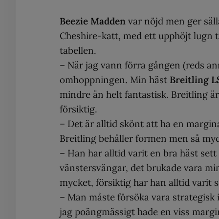
Beezie Madden
var nöjd men ger säll
Cheshire-katt, med ett upphöjt lugn t
tabellen.
– När jag vann förra gången (reds an
omhoppningen. Min häst
Breitling
L
mindre än helt fantastisk. Breitling är
försiktig.
– Det är alltid skönt att ha en margi
Breitling behåller formen men så my
– Han har alltid varit en bra häst set
vänstersvängar, det brukade vara min
mycket, försiktig har han alltid varit s
– Man måste försöka vara strategisk i 
jag poängmässigt hade en viss margin