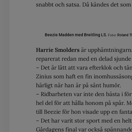
snabbt och satsa. Då kändes det som e
Beezie Madden med Breitling LS.
Foto:
Roland 
Harrie Smolders
är upphämtningarnas
reparerat redan med en delad sjunde 
– Det är lätt att vara efterklok och tä
Zinius som haft en fin inomhussäsong.
härligt när han är på sånt humör.
– Ridbarheten var inte den bästa i f
hel del för att hålla honom på spår. M
till Beezie för hon visade upp en fanta
– Det har varit stor sport med en helt
Gårdagens final var också spännande