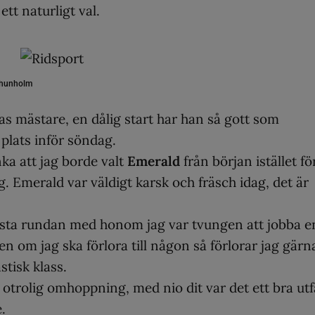
tt naturligt val.
Thunholm
 mästare, en dålig start har han så gott som
plats inför söndag.
nka att jag borde valt
Emerald
från början istället fö
 Emerald var väldigt karsk och fräsch idag, det är
örsta rundan med honom jag var tvungen att jobba e
en om jag ska förlora till någon så förlorar jag gärn
stisk klass.
 otrolig omhoppning, med nio dit var det ett bra utfa
.