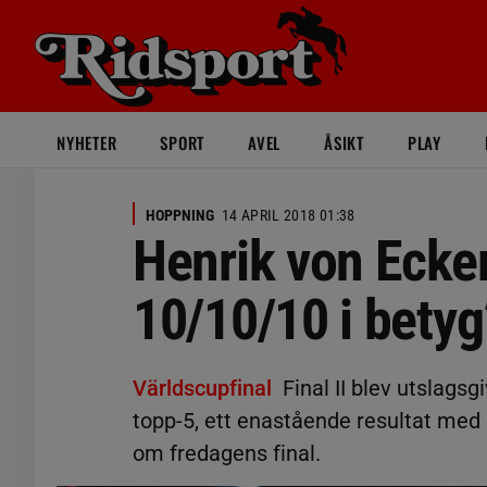
NYHETER
SPORT
AVEL
ÅSIKT
PLAY
HOPPNING
14 APRIL 2018 01:38
Henrik von Ecke
10/10/10 i betyg
Världscupfinal
Final II blev utslags
topp-5, ett enastående resultat med e
om fredagens final.