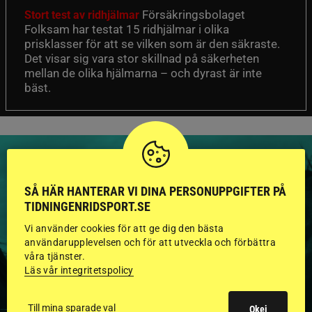
Försäkringsbolaget
Stort test av ridhjälmar
Folksam har testat 15 ridhjälmar i olika
prisklasser för att se vilken som är den säkraste.
Det visar sig vara stor skillnad på säkerheten
mellan de olika hjälmarna – och dyrast är inte
bäst.
SÅ HÄR HANTERAR VI DINA PERSONUPPGIFTER PÅ
TIDNINGENRIDSPORT.SE
HINGSTAR ONLINE
Vi använder cookies för att ge dig den bästa
GODKÄNDA HINGSTAR I
användarupplevelsen och för att utveckla och förbättra
våra tjänster.
FLERA KATEGORIER MED
Läs vår integritetspolicy
BILDER OCH FAKTA
Till mina sparade val
Okej