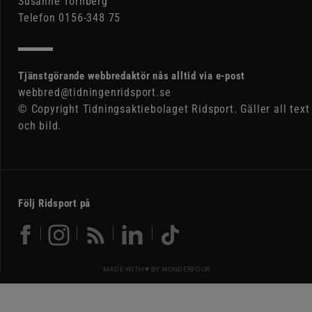
Susanne Tornberg
Telefon 0156-348 75
Tjänstgörande webbredaktör nås alltid via e-post
webbred@tidningenridsport.se
© Copyright Tidningsaktiebolaget Ridsport. Gäller all text
och bild.
Följ Ridsport på
MADE WITH ♥ BY
WONDERFOUR