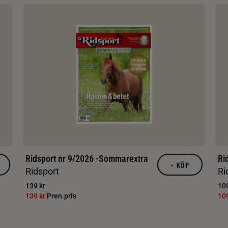
Ridsport nr 9/2026 -Sommarextra
Ri
+
KÖP
Ridsport
Ri
139 kr
109
139 kr
Pren.pris
10