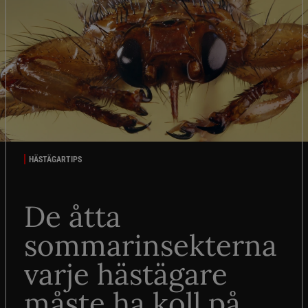
HÄSTÄGARTIPS
De åtta
sommarinsekterna
varje hästägare
måste ha koll på