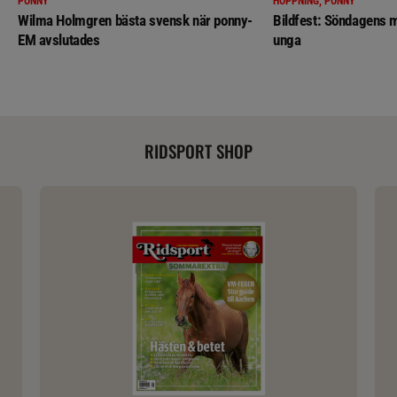
PONNY
HOPPNING, PONNY
Wilma Holmgren bästa svensk när ponny-
Bildfest: Söndagens m
EM avslutades
unga
RIDSPORT SHOP