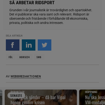
SÅ ARBETAR RIDSPORT
Grunden i vår journalistik är trovärdighet och opartiskhet.
Det vi publicerar ska vara sant och relevant. Ridsport är
oberoende och fristående i förhållande till ekonomiska,
privata, politiska och andra intressen.
DELA ARTIKELN
FÖL
HORSE24
SWB
AV
WEBBREDAKTIONEN
REPORTAGE
HOPPNING
SENAST
E
Petra gick sönder – då bar Vipal
Nu ska Jes
henne genom krisen
VM-medalje