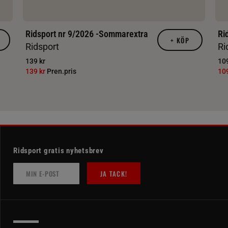
Ridsport nr 9/2026 -Sommarextra
Ri
+
KÖP
Ridsport
Ri
139 kr
109
139 kr
Pren.pris
10
Ridsport gratis nyhetsbrev
JA TACK!