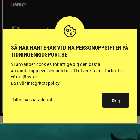
SVERIGE
Dyraste
ridhjälmarna blev
SÅ HÄR HANTERAR VI DINA PERSONUPPGIFTER PÅ
sämst i test
TIDNINGENRIDSPORT.SE
Vi använder cookies för att ge dig den bästa
Försäkringsbolaget
Stort test av ridhjälmar
användarupplevelsen och för att utveckla och förbättra
Folksam har testat 15 ridhjälmar i olika
våra tjänster.
prisklasser för att se vilken som är den säkraste.
Läs vår integritetspolicy
Det visar sig vara stor skillnad på säkerheten
mellan de olika hjälmarna – och dyrast är inte
Till mina sparade val
Okej
bäst.