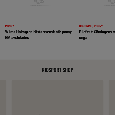
PONNY
HOPPNING, PONNY
Wilma Holmgren bästa svensk när ponny-
Bildfest: Söndagens m
EM avslutades
unga
RIDSPORT SHOP