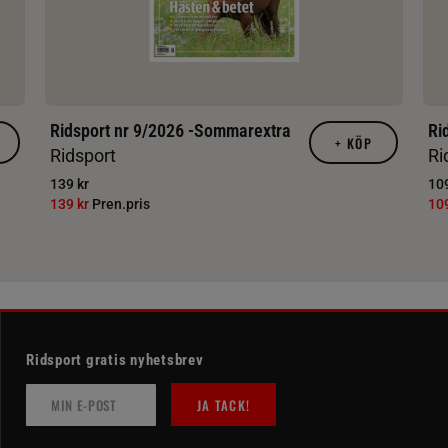
Ridsport nr 9/2026 -Sommarextra
Ri
+
KÖP
Ridsport
Ri
139 kr
109
139 kr
Pren.pris
10
Ridsport gratis nyhetsbrev
JA TACK!