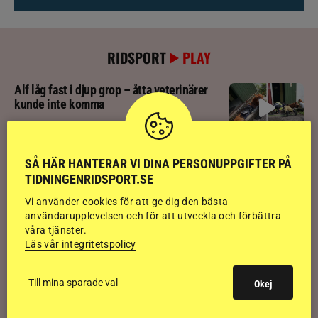
RIDSPORT
PLAY
Alf låg fast i djup grop – åtta veterinärer
kunde inte komma
Ridsport Play: Häng med Nicole Holmén på
SÅ HÄR HANTERAR VI DINA PERSONUPPGIFTER PÅ
segerritt i 1,50
TIDNINGENRIDSPORT.SE
Vi använder cookies för att ge dig den bästa
användarupplevelsen och för att utveckla och förbättra
Ridsport Play: Följ svenska ungdomarnas
våra tjänster.
medaljjakt
Läs vår integritetspolicy
Ridsport Play: Hästar flyr brand i panik
Till mina sparade val
Okej