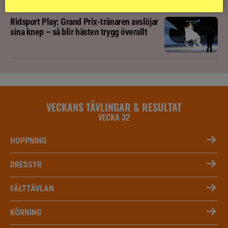
Ridsport Play: Grand Prix-tränaren avslöjar
sina knep – så blir hästen trygg överallt
VECKANS TÄVLINGAR & RESULTAT
VECKA 32
HOPPNING
DRESSYR
FÄLTTÄVLAN
KÖRNING