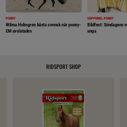
PONNY
HOPPNING, PONNY
Wilma Holmgren bästa svensk när ponny-
Bildfest: Söndagens m
EM avslutades
unga
RIDSPORT SHOP