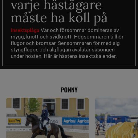
varje hästägare
måste ha koll på
Vår och försommar domineras av
Insektsplåga
mygg, knott och svidknott. Högsommaren tillhör
flugor och bromsar. Sensommaren för med sig
styngflugor, och älgflugan avslutar säsongen
under hösten. Här är hästens insektskalender.
PONNY