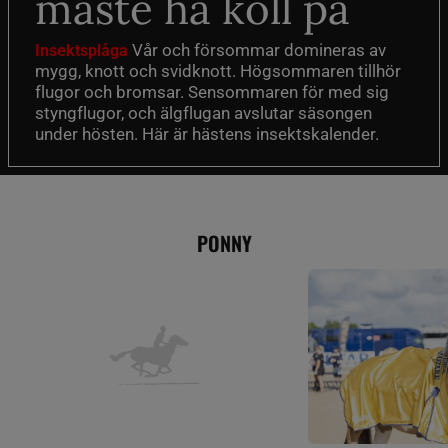
måste ha koll på
Vår och försommar domineras av
Insektsplåga
mygg, knott och svidknott. Högsommaren tillhör
flugor och bromsar. Sensommaren för med sig
styngflugor, och älgflugan avslutar säsongen
under hösten. Här är hästens insektskalender.
PONNY