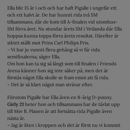
Ella blir 15 år i och och har haft Pigalle i ungefär ett
och ett halvt år. De har hunnit rida två SM
tillsammans, där de kom till A-finalen vid utomhus-
SM förra året. Nu stundar årets SM i Vetlanda där Ella
hoppas kunna toppa förra årets resultat. Därefter är
siktet ställt mot Prins Carl Philips Pris.
– Vi har ju vunnit flera gehäng så vi får rida
semifinalerna, säger Ella.
Om hon kan ta sig så långt som till finalen i Friends
Arena känner hon sig inte säker på, men det är
förstås något Ella skulle se fram emot att få rida.
– Det är så klart något man strävar efter.
Förutom Pigalle har Ella även en 8-årig D-ponny.
Girly 21
heter hon och tillsammans har de tävlat upp
till Msv B. Planen är att fortsätta rida Pigalle även
nästa år.
– Jag är liten i kroppen och det är först nu vi kommit