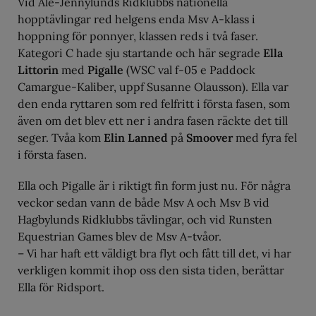
Vid Ale-Jennylunds Ridklubbs nationella
hopptävlingar red helgens enda Msv A-klass i
hoppning för ponnyer, klassen reds i två faser.
Kategori C hade sju startande och här segrade
Ella
Littorin
med
Pigalle
(WSC val f-05 e Paddock
Camargue-Kaliber, uppf Susanne Olausson). Ella var
den enda ryttaren som red felfritt i första fasen, som
även om det blev ett ner i andra fasen räckte det till
seger. Tvåa kom
Elin Lanned
på
Smoover
med fyra fel
i första fasen.
Ella och Pigalle är i riktigt fin form just nu. För några
veckor sedan vann de både Msv A och Msv B vid
Hagbylunds Ridklubbs tävlingar, och vid Runsten
Equestrian Games blev de Msv A-tvåor.
– Vi har haft ett väldigt bra flyt och fått till det, vi har
verkligen kommit ihop oss den sista tiden, berättar
Ella för Ridsport.