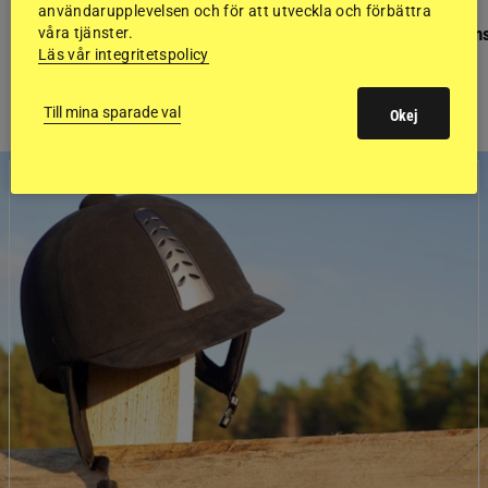
användarupplevelsen och för att utveckla och förbättra
GÄSTBLOGGEN
GÄSTBLOGGEN
Finaldag med jubileumsutställning
Så gick det på helgens
våra tjänster.
Läs vår integritetspolicy
Till mina sparade val
Okej