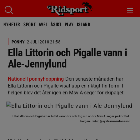
NYHETER
SPORT
AVEL
ÅSIKT
PLAY
ISLAND
PONNY
2 JULI 2018 21:58
Ella Littorin och Pigalle vann i
Ale-Jennylund
Nationell ponnyhoppning
Den senaste månaden har
Ella Littorin och Pigalle visat upp en riktigt fin form. I
helgen blev det åter igen en Msv A-seger för ekipaget.
Ella Littorin och Pigalle har hittat varandra och tog sin andra Msv A-seger på kort tid i
Foto:
helgen.
@systrarnaantonsson