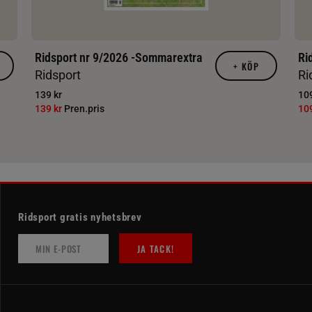
Ridsport nr 9/2026 -Sommarextra
Ri
+
KÖP
Ridsport
Ri
139 kr
109
139 kr
Pren.pris
10
Ridsport gratis nyhetsbrev
JA TACK!