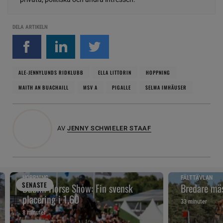
DELA ARTIKELN
ALE-JENNYLUNDS RIDKLUBB
ELLA LITTORIN
HOPPNING
MAITH AN BUACHAILL
MSV A
PIGALLE
SELMA IMHÄUSER
AV
JENNY SCHWIELER STAAF
HOPPNING
FÄLTTÄVLAN
SENAST
E
Dublin Horse Show: Fin svensk
Bredare mäs
placering i 1,60
33 minuter
8 minuter