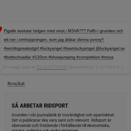
Pigalle avslutar helgen med vinst i MSVA??? Felfri i grunden och
ett ner i omhoppningen, som jag älskar denna ponny!!
#worldsgreatestgirl #luckyangel #teamluckyangel @luckyangel.se
#bettochsadlar #120cm #showjumping #competition #msva
Ett inlägg delat av
ELLA LITTORIN
(@ellalittorins)
1 Jul 2018 kl. 11:09 PDT
Resultat
SÅ ARBETAR RIDSPORT
Grunden i vår journalistik är trovärdighet och opartiskhet.
Det vi publicerar ska vara sant och relevant. Ridsport är
oberoende och fristående i förhållande till ekonomiska,
privata, politiska och andra intressen.