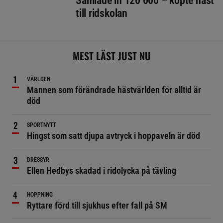
Samlade in 120 000 – köpte häst
till ridskolan
MEST LÄST JUST NU
VÄRLDEN
Mannen som förändrade hästvärlden för alltid är
död
SPORTNYTT
Hingst som satt djupa avtryck i hoppaveln är död
DRESSYR
Ellen Hedbys skadad i ridolycka på tävling
HOPPNING
Ryttare förd till sjukhus efter fall på SM