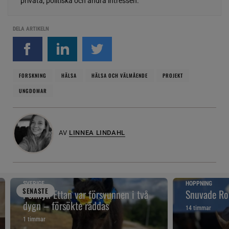
privata, politiska och andra intressen.
DELA ARTIKELN
FORSKNING
HÄLSA
HÄLSA OCH VÄLMÅENDE
PROJEKT
UNGDOMAR
AV
LINNEA LINDAHL
SVERIGE
HOPPNING
SENAST
E
Ponnyn Ettan var försvunnen i två
Snuvade Ro
dygn – försökte räddas
14 timmar
1 timmar