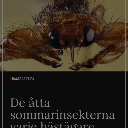
HÄSTÄGARTIPS
De åtta
sommarinsekterna
varje hästägare