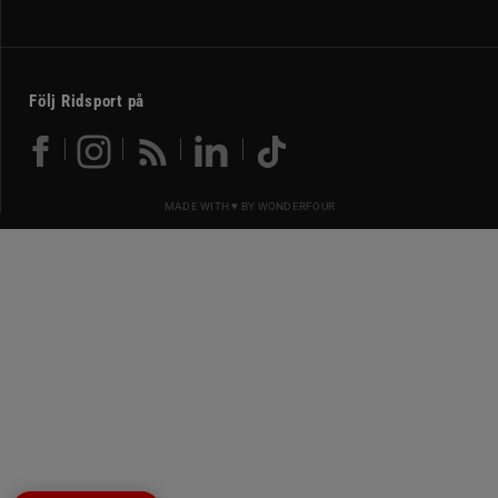
Följ Ridsport på
MADE WITH ♥ BY
WONDERFOUR