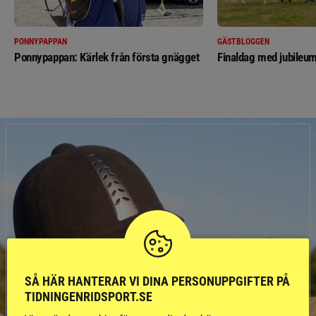
PONNYPAPPAN
GÄSTBLOGGEN
Ponnypappan: Kärlek från första gnägget
Finaldag med jubileum
SÅ HÄR HANTERAR VI DINA PERSONUPPGIFTER PÅ
TIDNINGENRIDSPORT.SE