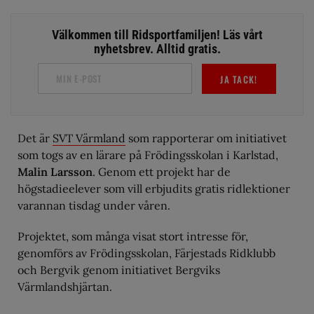
Välkommen till Ridsportfamiljen! Läs vårt
nyhetsbrev. Alltid gratis.
JA TACK!
Det är
SVT Värmland
som rapporterar om initiativet
som togs av en lärare på Frödingsskolan i Karlstad,
Malin Larsson
. Genom ett projekt har de
högstadieelever som vill erbjudits gratis ridlektioner
varannan tisdag under våren.
Projektet, som många visat stort intresse för,
genomförs av Frödingsskolan, Färjestads Ridklubb
och Bergvik genom initiativet Bergviks
Värmlandshjärtan.