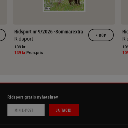
Ridsport nr 9/2026 -Sommarextra
Ri
+
KÖP
Ridsport
Ri
139 kr
109
139 kr
Pren.pris
10
Ridsport gratis nyhetsbrev
JA TACK!