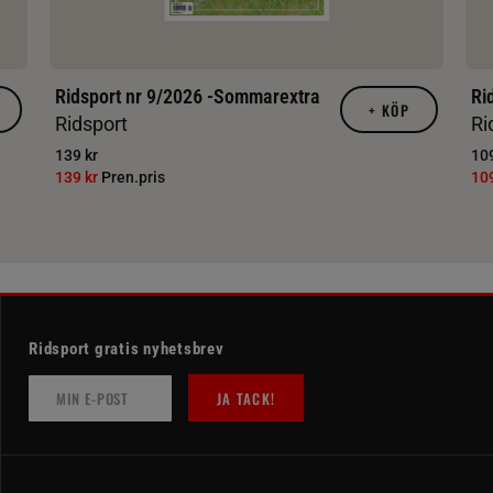
Ridsport nr 9/2026 -Sommarextra
Ri
+
KÖP
Ridsport
Ri
139 kr
109
139 kr
Pren.pris
10
Ridsport gratis nyhetsbrev
JA TACK!