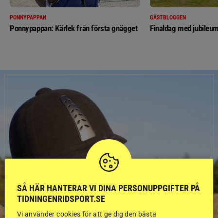
PONNYPAPPAN
GÄSTBLOGGEN
Ponnypappan: Kärlek från första gnägget
Finaldag med jubileum
SÅ HÄR HANTERAR VI DINA PERSONUPPGIFTER PÅ
TIDNINGENRIDSPORT.SE
Vi använder cookies för att ge dig den bästa