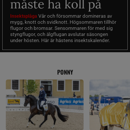
måste ha koll på
Vår och försommar domineras av
Insektsplåga
mygg, knott och svidknott. Högsommaren tillhör
flugor och bromsar. Sensommaren för med sig
styngflugor, och älgflugan avslutar säsongen
under hösten. Här är hästens insektskalender.
PONNY