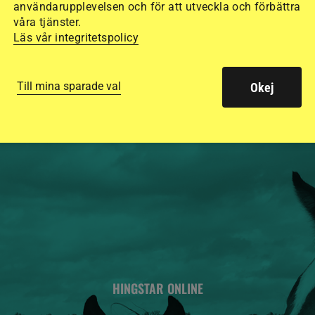
användarupplevelsen och för att utveckla och förbättra
15 ridhjälmar i olik
våra tjänster.
säkraste. Det visar
Läs vår integritetspolicy
de olika hjälmarna –
Till mina sparade val
Okej
HINGSTAR ONLINE