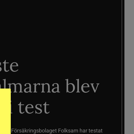
ste
älmarna blev
 i test
älmar
Försäkringsbolaget Folksam har testat