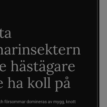
ta
arinsektern
je hästägare
 ha koll på
ch försommar domineras av mygg, knott