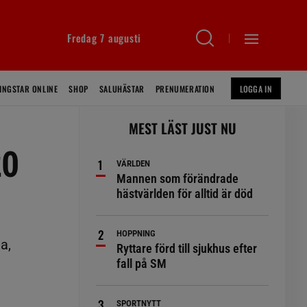
Fredag 7 augusti
INGSTAR ONLINE
SHOP
SALUHÄSTAR
PRENUMERATION
LOGGA IN
MEST LÄST JUST NU
20
VÄRLDEN
Mannen som förändrade
hästvärlden för alltid är död
HOPPNING
a,
Ryttare förd till sjukhus efter
fall på SM
SPORTNYTT