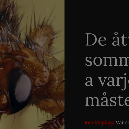
De åt
somm
a var
måste
Insektsplåga
Vår o