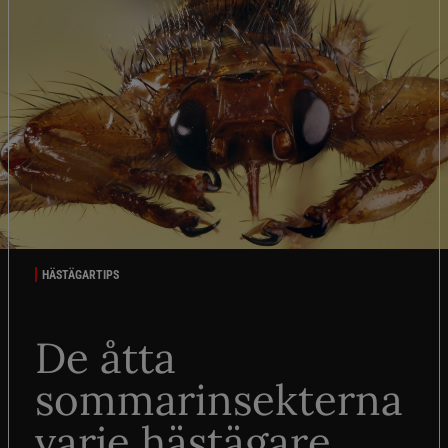
HÄSTÄGARTIPS
De åtta
sommarinsekterna
varje hästägare