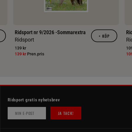
Ridsport nr 9/2026 -Sommarextra
Ri
+
KÖP
Ridsport
Ri
139 kr
109
139 kr
Pren.pris
10
Ridsport gratis nyhetsbrev
JA TACK!