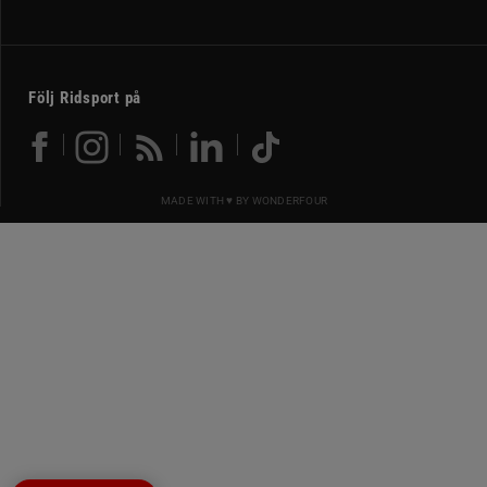
Följ Ridsport på
MADE WITH ♥ BY
WONDERFOUR