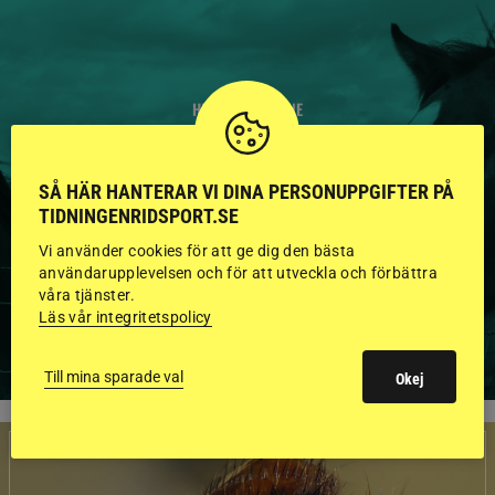
HINGSTAR ONLINE
GODKÄNDA HINGSTAR I
SÅ HÄR HANTERAR VI DINA PERSONUPPGIFTER PÅ
FLERA KATEGORIER MED
TIDNINGENRIDSPORT.SE
BILDER OCH FAKTA
Vi använder cookies för att ge dig den bästa
användarupplevelsen och för att utveckla och förbättra
våra tjänster.
Läs vår integritetspolicy
VISA ALLA HINGSTAR
Till mina sparade val
Okej