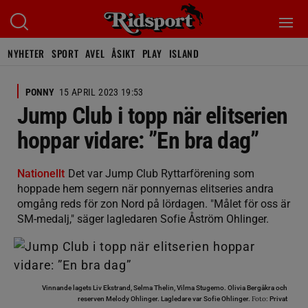
NYHETER
SPORT
AVEL
ÅSIKT
PLAY
ISLAND
PONNY
15 APRIL 2023 19:53
Jump Club i topp när elitserien
hoppar vidare: ”En bra dag”
Nationellt
Det var Jump Club Ryttarförening som
hoppade hem segern när ponnyernas elitseries andra
omgång reds för zon Nord på lördagen. "Målet för oss är
SM-medalj," säger lagledaren Sofie Åström Ohlinger.
Vinnande lagets Liv Ekstrand, Selma Thelin, Vilma Stugemo. Olivia Bergåkra och
Foto:
reserven Melody Ohlinger. Lagledare var Sofie Ohlinger.
Privat