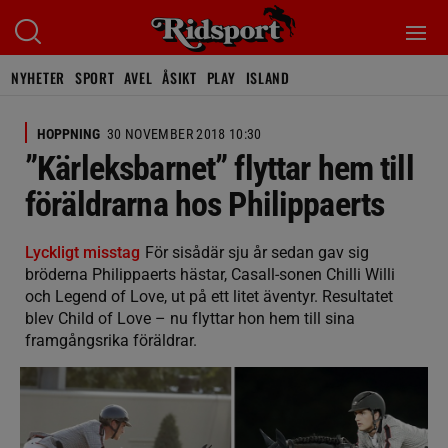
NYHETER
SPORT
AVEL
ÅSIKT
PLAY
ISLAND
HOPPNING
30 NOVEMBER 2018 10:30
”Kärleksbarnet” flyttar hem till
föräldrarna hos Philippaerts
Lyckligt misstag
För sisådär sju år sedan gav sig
bröderna Philippaerts hästar, Casall-sonen Chilli Willi
och Legend of Love, ut på ett litet äventyr. Resultatet
blev Child of Love – nu flyttar hon hem till sina
framgångsrika föräldrar.