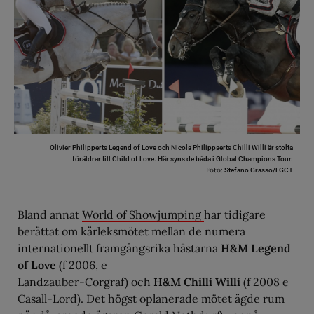
Olivier Philipperts Legend of Love och Nicola Philippaerts Chilli Willi är stolta
föräldrar till Child of Love. Här syns de båda i Global Champions Tour.
Foto:
Stefano Grasso/LGCT
Bland annat
World of Showjumping
har tidigare
berättat om kärleksmötet mellan de numera
internationellt framgångsrika hästarna
H&M Legend
of Love
(f 2006, e
Landzauber-Corgraf) och
H&M Chilli Willi
(f 2008 e
Casall-Lord). Det högst oplanerade mötet ägde rum