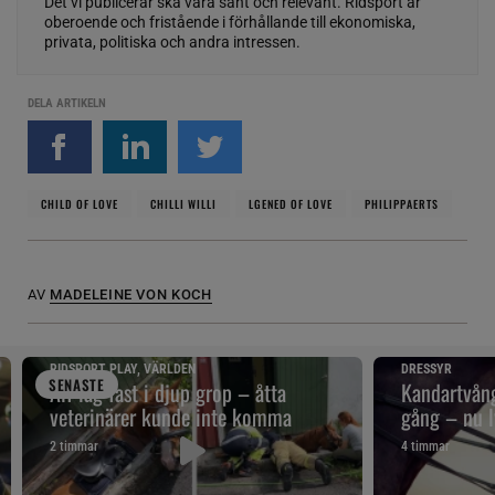
Det vi publicerar ska vara sant och relevant. Ridsport är
oberoende och fristående i förhållande till ekonomiska,
privata, politiska och andra intressen.
DELA ARTIKELN
CHILD OF LOVE
CHILLI WILLI
LGENED OF LOVE
PHILIPPAERTS
AV
MADELEINE VON KOCH
RIDSPORT PLAY, VÄRLDEN
DRESSYR
SENAST
E
Alf låg fast i djup grop – åtta
Kandartvång
veterinärer kunde inte komma
gång – nu l
2 timmar
4 timmar