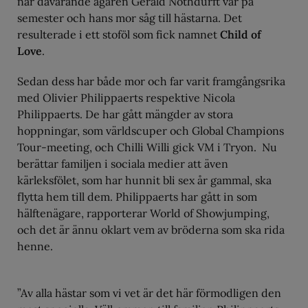
när dåvarande ägaren Gerald Nothdurft var på
semester och hans mor såg till hästarna. Det
resulterade i ett stoföl som fick namnet
Child of
Love
.
Sedan dess har både mor och far varit framgångsrika
med Olivier Philippaerts respektive Nicola
Philippaerts. De har gått mängder av stora
hoppningar, som världscuper och Global Champions
Tour-meeting, och Chilli Willi gick VM i Tryon. Nu
berättar familjen i sociala medier att även
kärleksfölet, som har hunnit bli sex år gammal, ska
flytta hem till dem. Philippaerts har gått in som
hälftenägare, rapporterar World of Showjumping,
och det är ännu oklart vem av bröderna som ska rida
henne.
”Av alla hästar som vi vet är det här förmodligen den