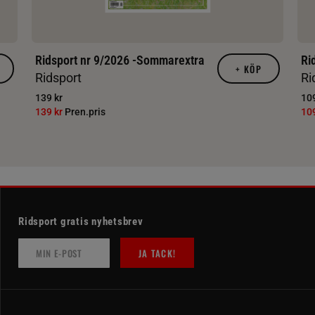
Ridsport nr 9/2026 -Sommarextra
Ri
+
KÖP
Ridsport
Ri
139 kr
109
139 kr
Pren.pris
10
Ridsport gratis nyhetsbrev
JA TACK!