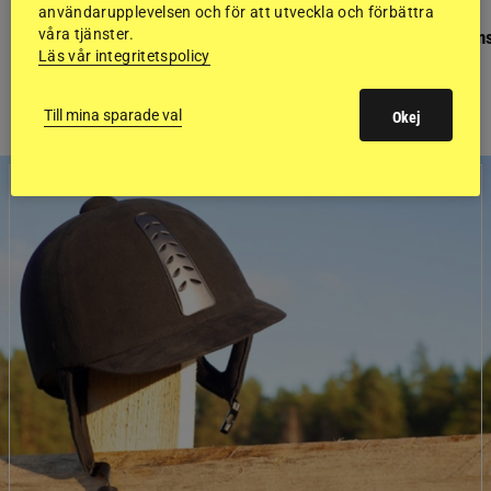
användarupplevelsen och för att utveckla och förbättra
GÄSTBLOGGEN
GÄSTBLOGGEN
våra tjänster.
Finaldag med jubileumsutställning
Så gick det på helgens
Läs vår integritetspolicy
Till mina sparade val
Okej