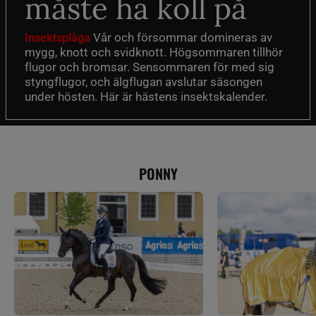
måste ha koll på
Vår och försommar domineras av
Insektsplåga
mygg, knott och svidknott. Högsommaren tillhör
flugor och bromsar. Sensommaren för med sig
styngflugor, och älgflugan avslutar säsongen
under hösten. Här är hästens insektskalender.
PONNY