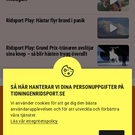
Ridsport Play: Hästar flyr brand i panik
Ridsport Play: Grand Prix-tränaren avslöjar
sina knep – så blir hästen trygg överallt
SÅ HÄR HANTERAR VI DINA PERSONUPPGIFTER PÅ
TIDNINGENRIDSPORT.SE
VECKANS TÄVLINGAR & RESULTAT
VECKA 32
Vi använder cookies för att ge dig den bästa
användarupplevelsen och för att utveckla och förbättra
våra tjänster.
HOPPNING
Läs vår integritetspolicy
DRESSYR