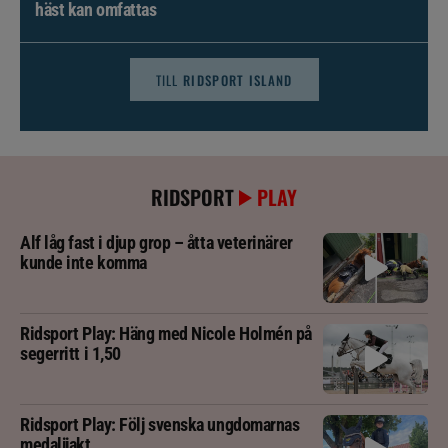
häst kan omfattas
TILL
RIDSPORT ISLAND
RIDSPORT
PLAY
Alf låg fast i djup grop – åtta veterinärer
kunde inte komma
Ridsport Play: Häng med Nicole Holmén på
segerritt i 1,50
Ridsport Play: Följ svenska ungdomarnas
medaljjakt