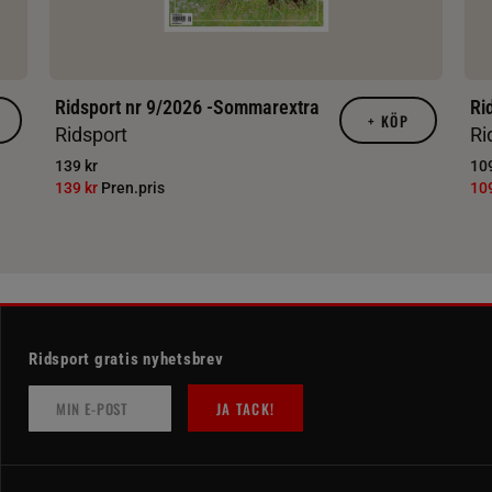
Ridsport nr 9/2026 -Sommarextra
Ri
+
KÖP
Ridsport
Ri
139 kr
109
139 kr
Pren.pris
10
Ridsport gratis nyhetsbrev
JA TACK!