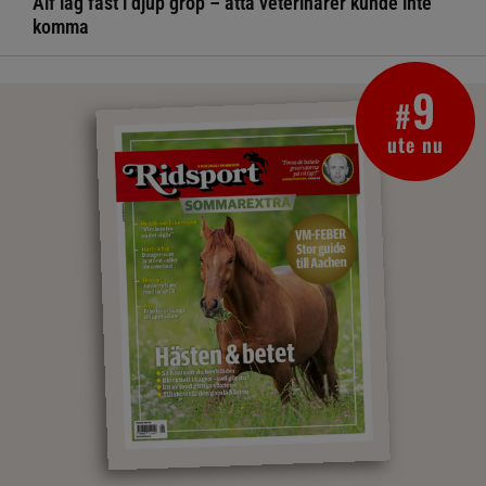
Alf låg fast i djup grop – åtta veterinärer kunde inte
komma
9
#
ute nu