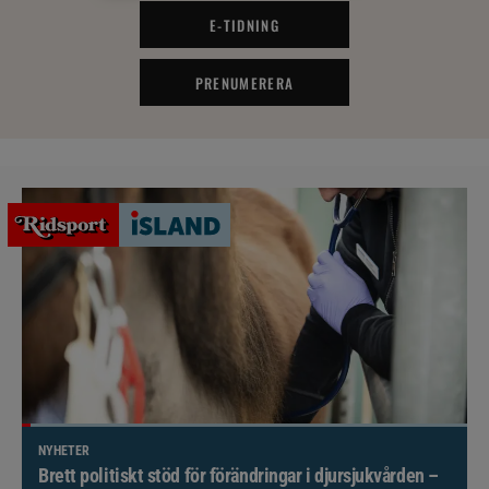
E-TIDNING
PRENUMERERA
NYHETER
Brett politiskt stöd för förändringar i djursjukvården –