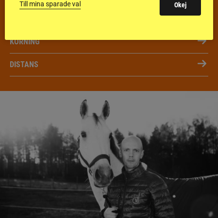
Till mina sparade val
Okej
FÄLTTÄVLAN
KÖRNING
DISTANS