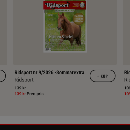
Ridsport nr 9/2026 -Sommarextra
Ri
+
KÖP
Ridsport
Ri
139 kr
109
139 kr
Pren.pris
10