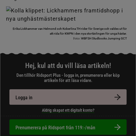
Erika Lickhammer van Helmond och Koberlina TH rider för Sverige och valdes ut för
att rida för KWPN i den nya stortävlingen för unga hästar.
Foto:
WBFSH Studbooks Jumping GCT
Hej, kul att du vill läsa artikeln!
Den tillhör Ridsport Plus - logga in, prenumerera eller köp
artikeln för att läsa vidare.
Logga in
Aldrig skapat ett digitalt konto?
Prenumerera på Ridsport från 119:-/mån