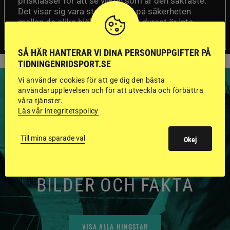
prisklasser för att se vilken som är den säkraste.
Det visar sig vara stor skillnad på säkerheten
mellan de olika hjälmarna – och dyrast är inte
bäst.
SÅ HÄR HANTERAR VI DINA PERSONUPPGIFTER PÅ
TIDNINGENRIDSPORT.SE
Vi använder cookies för att ge dig den bästa
användarupplevelsen och för att utveckla och förbättra
våra tjänster.
Läs vår integritetspolicy
HINGSTAR ONLINE
Till mina sparade val
Okej
GODKÄNDA HINGSTAR I
FLERA KATEGORIER MED
BILDER OCH FAKTA
VISA ALLA HINGSTAR