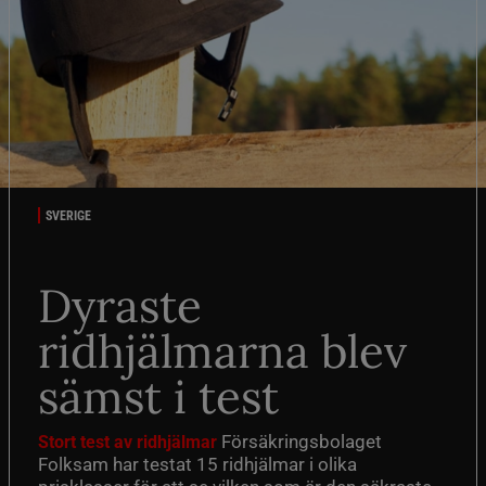
SVERIGE
Dyraste
ridhjälmarna blev
sämst i test
Försäkringsbolaget
Stort test av ridhjälmar
Folksam har testat 15 ridhjälmar i olika