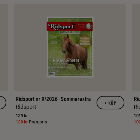
Ridsport nr 9/2026 -Sommarextra
Ri
+
KÖP
Ridsport
Ri
139 kr
109
139 kr
Pren.pris
10