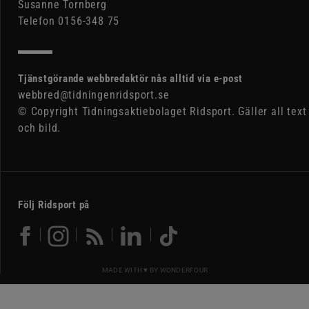
Susanne Tornberg
Telefon 0156-348 75
Tjänstgörande webbredaktör nås alltid via e-post
webbred@tidningenridsport.se
© Copyright Tidningsaktiebolaget Ridsport. Gäller all text
och bild.
Följ Ridsport på
MADE WITH ♥ BY
WONDERFOUR