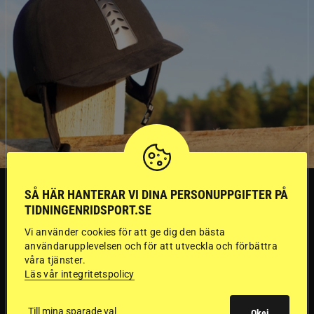
SVERIGE
SÅ HÄR HANTERAR VI DINA PERSONUPPGIFTER PÅ
TIDNINGENRIDSPORT.SE
Dyraste
Vi använder cookies för att ge dig den bästa
användarupplevelsen och för att utveckla och förbättra
våra tjänster.
ridhjälmarna blev
Läs vår integritetspolicy
sämst i test
Till mina sparade val
Okej