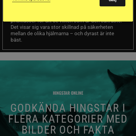
Försäkringsbolaget
Stort test av ridhjälmar
Folksam har testat 15 ridhjälmar i olika
prisklasser för att se vilken som är den säkraste.
Det visar sig vara stor skillnad på säkerheten
mellan de olika hjälmarna – och dyrast är inte
bäst.
HINGSTAR ONLINE
GODKÄNDA HINGSTAR I
FLERA KATEGORIER MED
BILDER OCH FAKTA