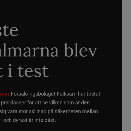
ste
älmarna blev
 i test
älmar
Försäkringsbolaget Folksam har testat
a prisklasser för att se vilken som är den
 sig vara stor skillnad på säkerheten mellan
 och dyrast är inte bäst.