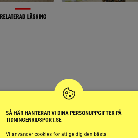
RELATERAD LÄSNING
SVERIGE
Kvinna får djurförbud e
SÅ HÄR HANTERAR VI DINA PERSONUPPGIFTER PÅ
TIDNINGENRIDSPORT.SE
r
bristande tillsyn av hä
Vi använder cookies för att ge dig den bästa