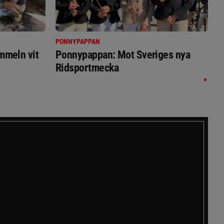
PONNYPAPPAN
immeln vit
Ponnypappan: Mot Sveriges nya
Ridsportmecka