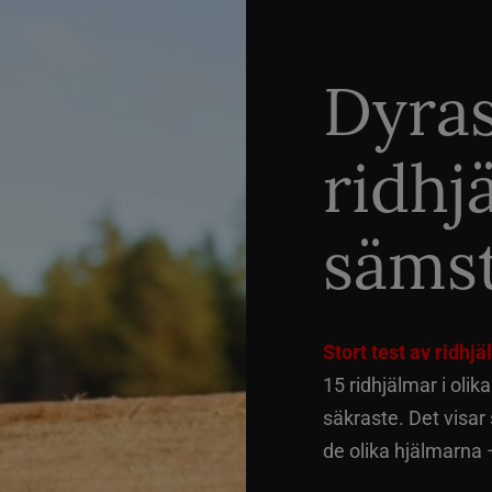
Dyra
ridhj
sämst
Stort test av ridhj
15 ridhjälmar i olik
säkraste. Det visar
de olika hjälmarna –