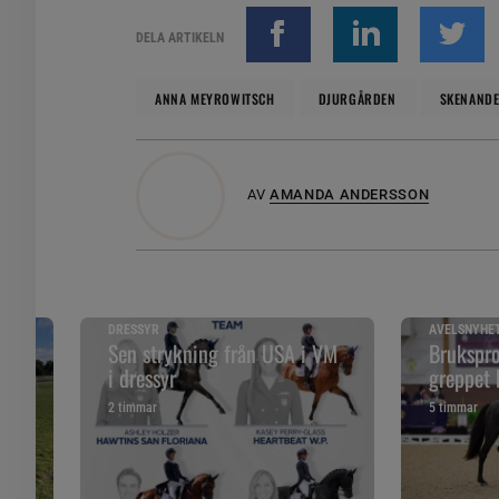
DELA ARTIKELN
ANNA MEYROWITSCH
DJURGÅRDEN
SKENANDE
AV
AMANDA ANDERSSON
DRESSYR
AVELSNYHE
 år
Sen strykning från USA i VM
Brukspro
i dressyr
greppet 
2 timmar
5 timmar