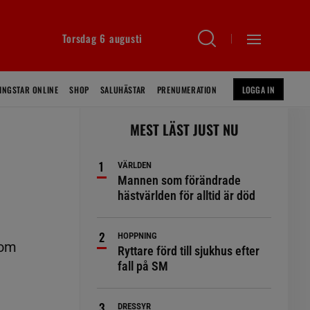
Torsdag 6 augusti
INGSTAR ONLINE
SHOP
SALUHÄSTAR
PRENUMERATION
LOGGA IN
MEST LÄST JUST NU
VÄRLDEN
Mannen som förändrade
hästvärlden för alltid är död
HOPPNING
som
Ryttare förd till sjukhus efter
fall på SM
DRESSYR