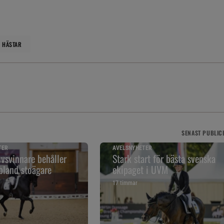
 HÄSTAR
SENAST
PUBLIC
TER
AVELSNYHETER
vsvinnare behåller
Stark start för bästa svenska
bland stoägare
ekipaget i UVM
17 timmar