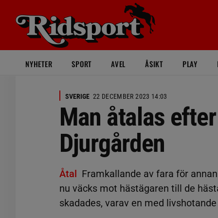
NYHETER
SPORT
AVEL
ÅSIKT
PLAY
SVERIGE
22 DECEMBER 2023 14:03
Man åtalas efte
Djurgården
Åtal
Framkallande av fara för annan
nu väcks mot hästägaren till de häst
skadades, varav en med livshotande