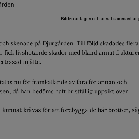
Bilden är tagen i ett annat sammanhan
g och skenade på Djurgården
. Till följd skadades flera
n fick livshotande skador med bland annat frakturer
ertrasad mjälte.
talas nu för
framkallande av fara för annan och
lsen, då han bedöms haft bristfällig uppsikt över
 kunnat krävas för att förebygga de här brotten, sä