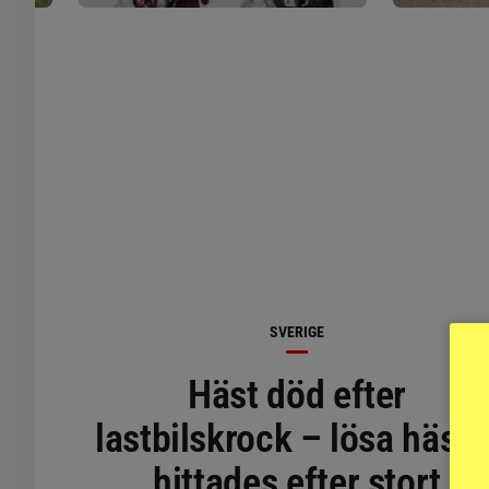
SVERIGE
Häst död efter
lastbilskrock – lösa hästa
hittades efter stort