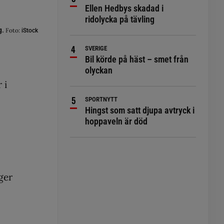
Ellen Hedbys skadad i
ridolycka på tävling
g.
Foto:
iStock
SVERIGE
Bil körde på häst – smet från
olyckan
 i
SPORTNYTT
Hingst som satt djupa avtryck i
hoppaveln är död
ger