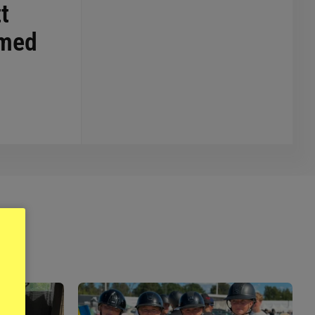
t
 med