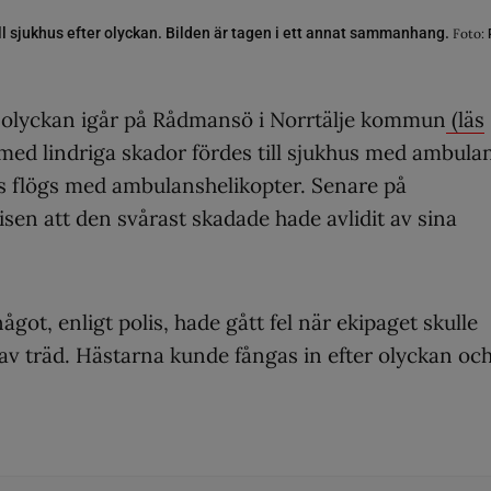
ll sjukhus efter olyckan. Bilden är tagen i ett annat sammanhang.
Foto:
 olyckan igår på Rådmansö i Norrtälje kommun
(läs
med lindriga skador fördes till sjukhus med ambula
 flögs med ambulanshelikopter. Senare på
isen att den svårast skadade hade avlidit av sina
ågot, enligt polis, hade gått fel när ekipaget skulle
v träd. Hästarna kunde fångas in efter olyckan oc