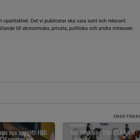
h opartiskhet. Det vi publicerar ska vara sant och relevant.
llande till ekonomiska, privata, politiska och andra intressen.
SENAST
PUBLIC
DRESSYR
as nya uppgift: Håll
Sen strykning från USA i VM
CH sporten ren
i dressyr