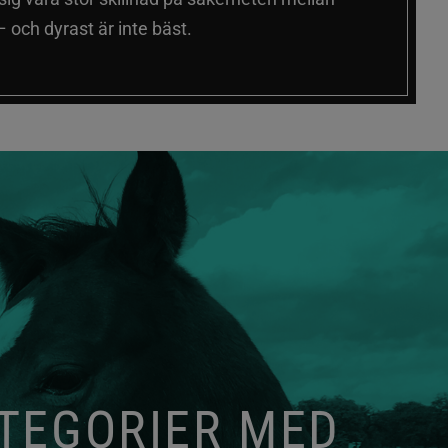
 och dyrast är inte bäst.
ATEGORIER MED