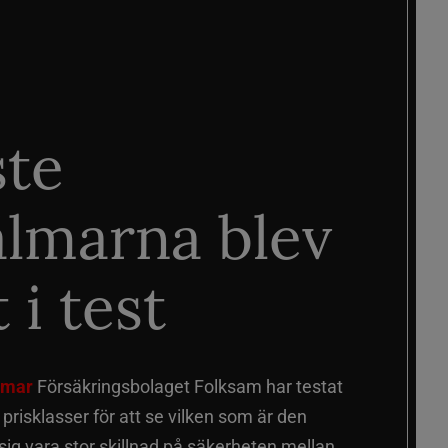
ste
älmarna blev
 i test
älmar
Försäkringsbolaget Folksam har testat
a prisklasser för att se vilken som är den
 sig vara stor skillnad på säkerheten mellan