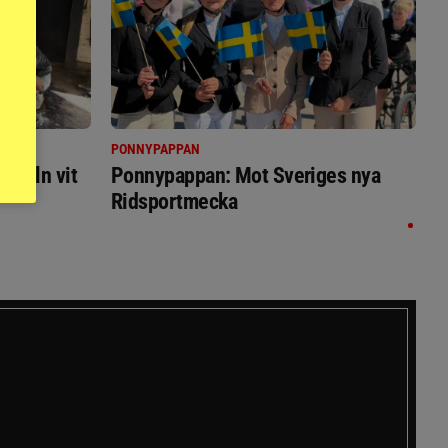
PONNYPAPPAN
immeln vit
Ponnypappan: Mot Sveriges nya
Ridsportmecka