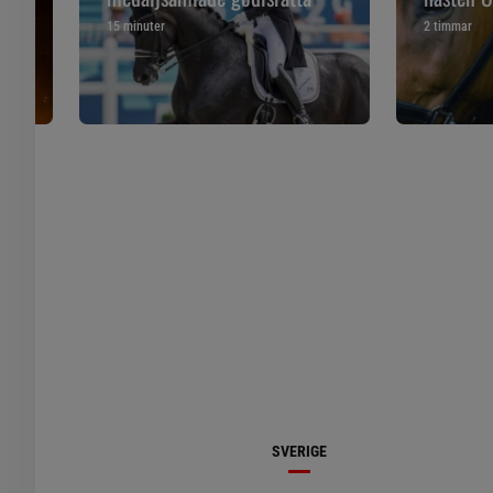
15 minuter
2 timmar
SVERIGE