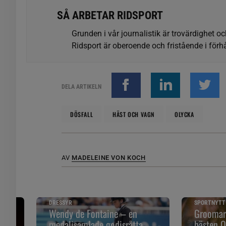
SÅ ARBETAR RIDSPORT
Grunden i vår journalistik är trovärdighet oc
Ridsport är oberoende och fristående i förhå
DELA ARTIKELN
DÖSFALL
HÄST OCH VAGN
OLYCKA
AV
MADELEINE VON KOCH
DRESSYR
SPORTNYTT
Wendy de Fontaine – en
Groomarn
medaljsamlade godisråtta
hästen O