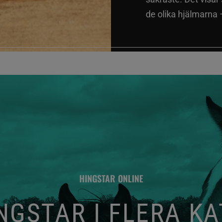
de olika hjälmarna –
HINGSTAR ONLINE
GSTAR I FLERA K