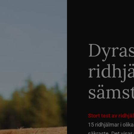
Dyra
ridhj
sämst
Stort test av ridhj
15 ridhjälmar i olik
säkraste. Det visar