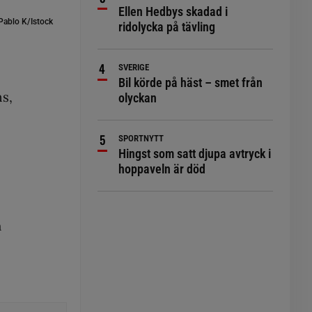
Ellen Hedbys skadad i
Pablo K/Istock
ridolycka på tävling
SVERIGE
Bil körde på häst – smet från
ns,
olyckan
SPORTNYTT
Hingst som satt djupa avtryck i
hoppaveln är död
h