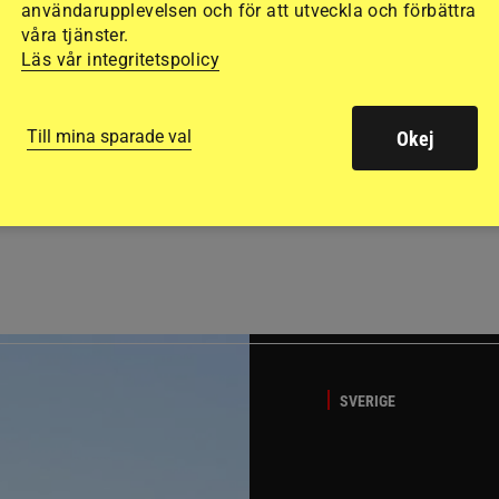
användarupplevelsen och för att utveckla och förbättra
våra tjänster.
Läs vår integritetspolicy
Till mina sparade val
Okej
GÄSTBLOGGEN
t på helgens utställning
Bästa tipsen för att få sk
SVERIGE