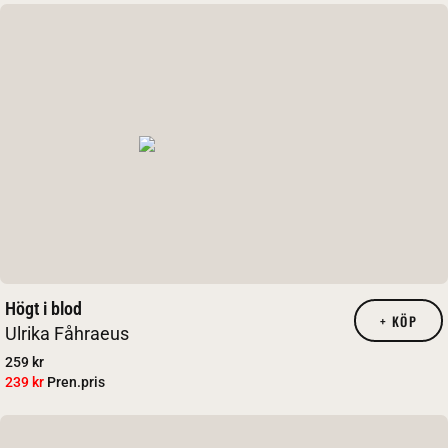
Högt i blod
+
KÖP
Ulrika Fåhraeus
259 kr
239 kr
Pren.pris