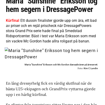
Maria ”Sunshine” Eriksson tog
hem segern i DressagePower
Kürfinal
Ett dussin finalister gjorde upp om ära, ett bad
av priser och en rejäl prischeck när DressagePowers
stora Grand Prix-serie hade final på Smedstad
Ridsportcenter. Bäst i test var Maria Eriksson som med
sin vackre Mc Gordon hade allra roligast på banan.
Maria "Sunshine" Eriksson och Mc Gordon dansade även på ärevarvet.
Foto:
Kim C Lundin
En lång dressyrhelg fick en värdig slutfinal när de
bästa U25-ekipagen och GrandPrix-ryttarna gjorde
upp i en härlig kürfinal.
Se glimtar från topptrions ritter längre ner i den här