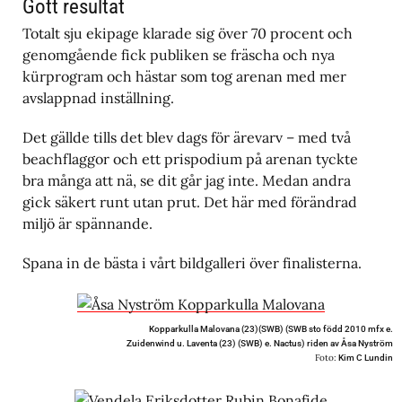
Gott resultat
Totalt sju ekipage klarade sig över 70 procent och
genomgående fick publiken se fräscha och nya
kürprogram och hästar som tog arenan med mer
avslappnad inställning.
Det gällde tills det blev dags för ärevarv – med två
beachflaggor och ett prispodium på arenan tyckte
bra många att nä, se dit går jag inte. Medan andra
gick säkert runt utan prut. Det här med förändrad
miljö är spännande.
Spana in de bästa i vårt bildgalleri över finalisterna.
Kopparkulla Malovana (23)(SWB) (SWB sto född 2010 mfx e.
Zuidenwind u. Laventa (23) (SWB) e. Nactus) riden av Åsa Nyström
Foto:
Kim C Lundin