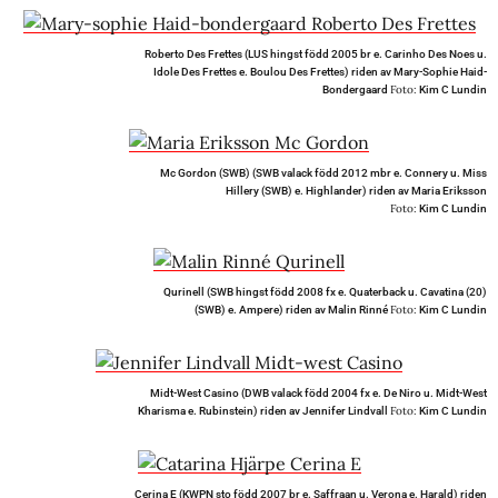
Roberto Des Frettes (LUS hingst född 2005 br e. Carinho Des Noes u.
Idole Des Frettes e. Boulou Des Frettes) riden av Mary-Sophie Haid-
Foto:
Bondergaard
Kim C Lundin
Mc Gordon (SWB) (SWB valack född 2012 mbr e. Connery u. Miss
Hillery (SWB) e. Highlander) riden av Maria Eriksson
Foto:
Kim C Lundin
Qurinell (SWB hingst född 2008 fx e. Quaterback u. Cavatina (20)
Foto:
(SWB) e. Ampere) riden av Malin Rinné
Kim C Lundin
Midt-West Casino (DWB valack född 2004 fx e. De Niro u. Midt-West
Foto:
Kharisma e. Rubinstein) riden av Jennifer Lindvall
Kim C Lundin
Cerina E (KWPN sto född 2007 br e. Saffraan u. Verona e. Harald) riden