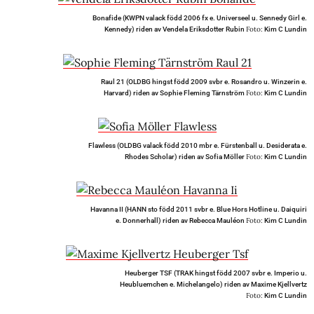
Bonafide (KWPN valack född 2006 fx e. Universeel u. Sennedy Girl e.
Foto:
Kennedy) riden av Vendela Eriksdotter Rubin
Kim C Lundin
Raul 21 (OLDBG hingst född 2009 svbr e. Rosandro u. Winzerin e.
Foto:
Harvard) riden av Sophie Fleming Tärnström
Kim C Lundin
Flawless (OLDBG valack född 2010 mbr e. Fürstenball u. Desiderata e.
Foto:
Rhodes Scholar) riden av Sofia Möller
Kim C Lundin
Havanna II (HANN sto född 2011 svbr e. Blue Hors Hotline u. Daiquiri
Foto:
e. Donnerhall) riden av Rebecca Mauléon
Kim C Lundin
Heuberger TSF (TRAK hingst född 2007 svbr e. Imperio u.
Heubluemchen e. Michelangelo) riden av Maxime Kjellvertz
Foto:
Kim C Lundin