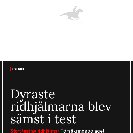
SVERIGE
Dyraste
ridhjälmarna blev
sämst i test
Försäkringsbolaget
Stort test av ridhjälmar