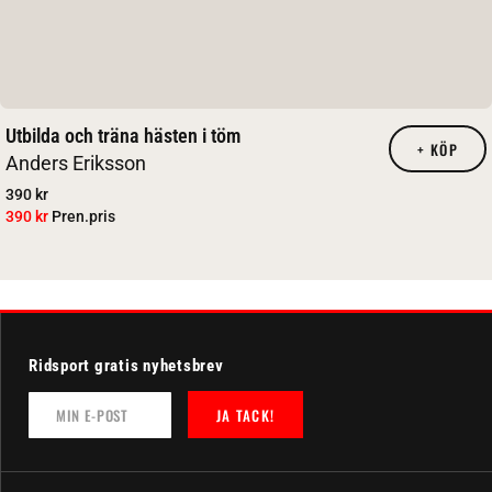
Utbilda och träna hästen i töm
+
KÖP
Anders Eriksson
390 kr
390 kr
Pren.pris
Ridsport gratis nyhetsbrev
JA TACK!