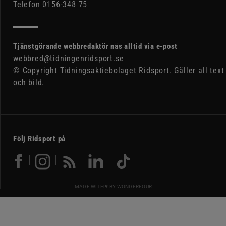
Telefon 0156-348 75
Tjänstgörande webbredaktör nås alltid via e-post
webbred@tidningenridsport.se
© Copyright Tidningsaktiebolaget Ridsport. Gäller all text
och bild.
Följ Ridsport på
MADE WITH ♥ BY
WONDERFOUR