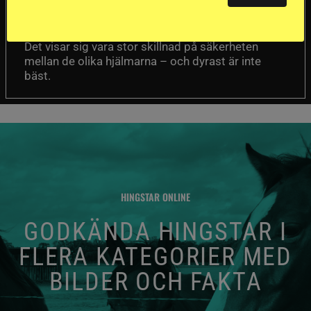
Försäkringsbolaget
Stort test av ridhjälmar
Folksam har testat 15 ridhjälmar i olika
prisklasser för att se vilken som är den säkraste.
Det visar sig vara stor skillnad på säkerheten
mellan de olika hjälmarna – och dyrast är inte
bäst.
HINGSTAR ONLINE
GODKÄNDA HINGSTAR I
FLERA KATEGORIER MED
BILDER OCH FAKTA