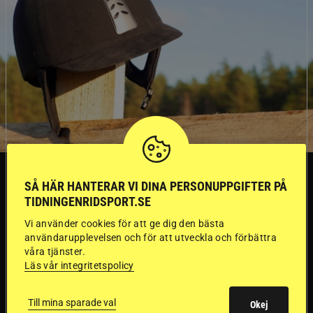
SVERIGE
SÅ HÄR HANTERAR VI DINA PERSONUPPGIFTER PÅ
TIDNINGENRIDSPORT.SE
Dyraste
Vi använder cookies för att ge dig den bästa
användarupplevelsen och för att utveckla och förbättra
ridhjälmarna blev
våra tjänster.
Läs vår integritetspolicy
sämst i test
Till mina sparade val
Okej