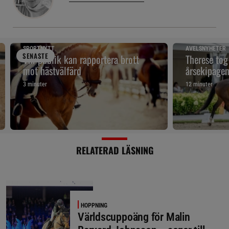
SPORTNYTT
AVELSNYHETER
SENAST
E
VM-publik kan rapportera brott
Therese tog
mot hästvälfärd
årsekipage
3 minuter
12 minuter
RELATERAD LÄSNING
HOPPNING
Världscuppoäng för Malin