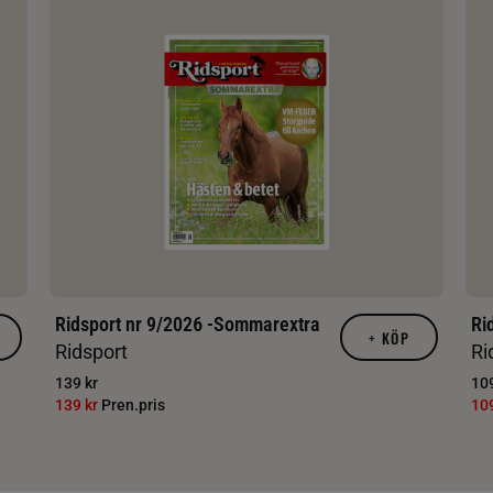
Ridsport nr 9/2026 -Sommarextra
Ri
+
KÖP
Ridsport
Ri
139 kr
109
139 kr
Pren.pris
10