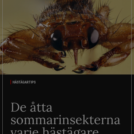
HÄSTÄGARTIPS
De åtta
sommarinsekterna
varje hästägare