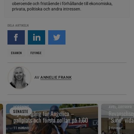
oberoende och fristående i förhållande till ekonomiska,
privata, politiska och andra intressen.
DELA ARTIKELN
EXAMEN
FLYINGE
AV
ANNELIE FRANK
HOPPNING
AVEL, DRESSYR
SENAST
E
Ny framgång för Angelica –
Revanschseg
pallplats och första nollan på 1,60
”Sune” vidar
11 minuter
2 timmar