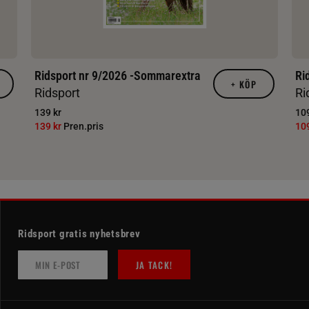
Ridsport nr 9/2026 -Sommarextra
Ri
+
KÖP
Ridsport
Ri
139 kr
109
139 kr
Pren.pris
10
Ridsport gratis nyhetsbrev
JA TACK!