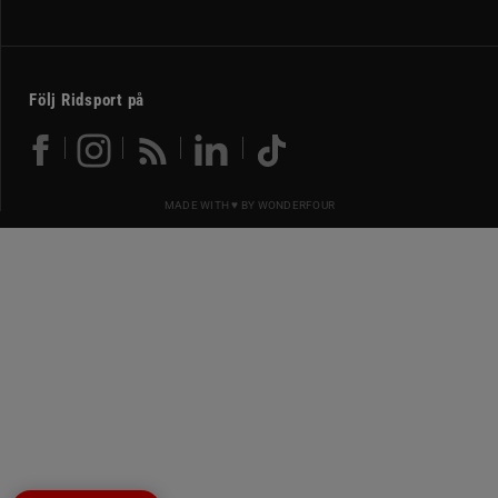
Följ Ridsport på
MADE WITH ♥ BY
WONDERFOUR