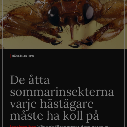
HÄSTÄGARTIPS
De åtta
sommarinsekterna
varje hästägare
måste ha koll på
Vår och försommar domineras av