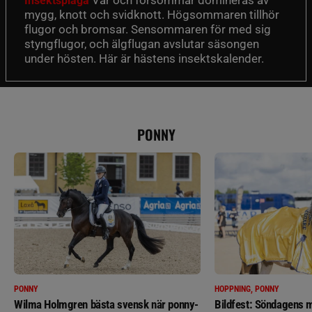
Insektsplåga
mygg, knott och svidknott. Högsommaren tillhör
flugor och bromsar. Sensommaren för med sig
styngflugor, och älgflugan avslutar säsongen
under hösten. Här är hästens insektskalender.
PONNY
PONNY
HOPPNING, PONNY
Wilma Holmgren bästa svensk när ponny-
Bildfest: Söndagens m