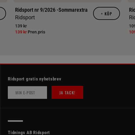
Ridsport nr 9/2026 -Sommarextra
Ri
+
KÖP
Ridsport
Ri
139 kr
109
139 kr
Pren.pris
10
Ridsport gratis nyhetsbrev
JA TACK!
Tidnings AB Ridsport