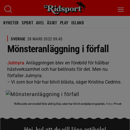
NYHETER
SPORT
AVEL
ÅSIKT
PLAY
ISLAND
SVERIGE
28 MARS 2022 09:45
Mönsteranläggning i förfall
Julmyra
Anläggningen blev en förebild för hållbar
hästverksamhet och har belönats för det. Men nu
förfaller Julmyra.
− Vi som bor här har blivit blåsta, säger Kristina Cedrins.
Foto:
Ridhusets servicedel blev aldrig klar, utan har blivit avstjälpningsplats.
Privat
Hej, kul att du vill läsa artikeln!