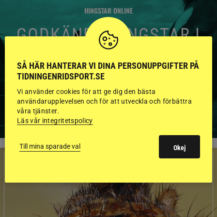
HINGSTAR ONLINE
GODKÄNDA HINGSTAR I
FLERA KATEGORIER MED
BILDER OCH FAKTA
SÅ HÄR HANTERAR VI DINA PERSONUPPGIFTER PÅ
TIDNINGENRIDSPORT.SE
Vi använder cookies för att ge dig den bästa
användarupplevelsen och för att utveckla och förbättra
VISA ALLA HINGSTAR
våra tjänster.
Läs vår integritetspolicy
Till mina sparade val
Okej