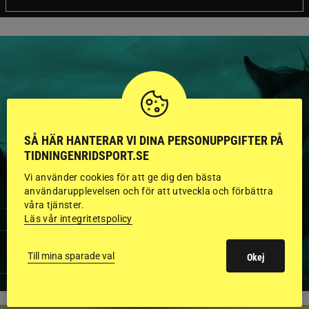
HINGSTAR ONLINE
GODKÄNDA HINGSTAR I
SÅ HÄR HANTERAR VI DINA PERSONUPPGIFTER PÅ
TIDNINGENRIDSPORT.SE
FLERA KATEGORIER MED
Vi använder cookies för att ge dig den bästa
BILDER OCH FAKTA
användarupplevelsen och för att utveckla och förbättra
våra tjänster.
Läs vår integritetspolicy
VISA ALLA HINGSTAR
Till mina sparade val
Okej