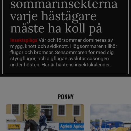
sommarinsekterna
varje hästägare
måste ha koll på
Vår och försommar domineras av
Insektsplåga
mygg, knott och svidknott. Högsommaren tillhör
flugor och bromsar. Sensommaren för med sig
styngflugor, och älgflugan avslutar säsongen
under hösten. Här är hästens insektskalender.
PONNY