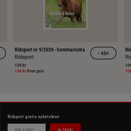
Ridsport nr 9/2026 -Sommarextra
Ri
+
KÖP
Ridsport
Ri
139 kr
109
139 kr
Pren.pris
10
Ridsport gratis nyhetsbrev
JA TACK!