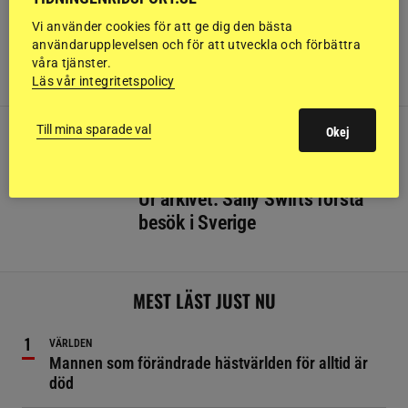
CLINIC
Vi använder cookies för att ge dig den bästa
Patrik Kittel Dressage Tour är
användarupplevelsen och för att utveckla och förbättra
igång
våra tjänster.
Läs vår integritetspolicy
Till mina sparade val
Okej
CLINIC
Ur arkivet: Sally Swifts första
besök i Sverige
MEST LÄST JUST NU
VÄRLDEN
Mannen som förändrade hästvärlden för alltid är
död