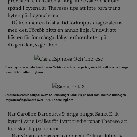
precision. Om hästen är ung, lite osäker eller blir
spänd i bytena är Thereses tips att inte bara träna
byten på diagonalerna.
– Då kommer en häst alltid förknippa diagonalerna
med det. Försök hitta en annan linje. Undvik att
hästen får för många dåliga erfarenheter på
diagonalen, säger hon.
Clara Espinosa arbetar hos Lussan Nathhorst och tävlar på hög nivå. Nu satt hon på 8-åriga
Foto:
Ferro.
Lotten Engbom
Caroline Darcourt satt på Lövsta Stuteris hingst Sant Erik, en häst som Therese Nilshagen
Foto:
uttryckte många lovord över.
Lotten Engbom
När Caroline Darcourts 9-åriga hingst Sankt Erik
byter i varje istället för i vart tredje ropar Therese att
hon ska klappa honom.
– När sådana där saker händer, att Erik tar initiativ