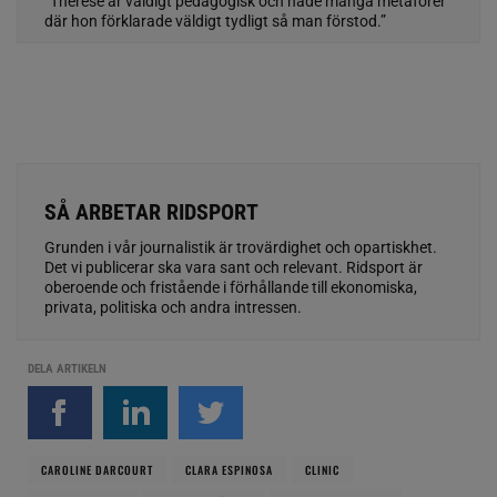
”Therese är väldigt pedagogisk och hade många metaforer
där hon förklarade väldigt tydligt så man förstod.”
SÅ ARBETAR RIDSPORT
Grunden i vår journalistik är trovärdighet och opartiskhet.
Det vi publicerar ska vara sant och relevant. Ridsport är
oberoende och fristående i förhållande till ekonomiska,
privata, politiska och andra intressen.
DELA ARTIKELN
CAROLINE DARCOURT
CLARA ESPINOSA
CLINIC