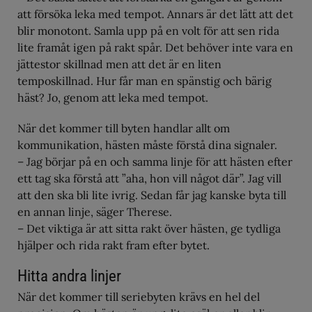
liksidiga och starka. De övningar jag gör försöker jag göra i
att försöka leka med tempot. Annars är det lätt att det
båda varven. Hästen måste bli liksidig, att vi försöker bygga
blir monotont. Samla upp på en volt för att sen rida
upp hela muskelapparaten så att de blir raka”
lite framåt igen på rakt spår. Det behöver inte vara en
jättestor skillnad men att det är en liten
temposkillnad. Hur får man en spänstig och bärig
häst? Jo, genom att leka med tempot.
När det kommer till byten handlar allt om
kommunikation, hästen måste förstå dina signaler.
– Jag börjar på en och samma linje för att hästen efter
ett tag ska förstå att ”aha, hon vill något där”. Jag vill
att den ska bli lite ivrig. Sedan får jag kanske byta till
en annan linje, säger Therese.
– Det viktiga är att sitta rakt över hästen, ge tydliga
hjälper och rida rakt fram efter bytet.
Hitta andra linjer
När det kommer till seriebyten krävs en hel del