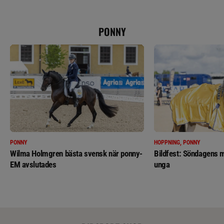
PONNY
PONNY
HOPPNING, PONNY
Wilma Holmgren bästa svensk när ponny-
Bildfest: Söndagens m
EM avslutades
unga