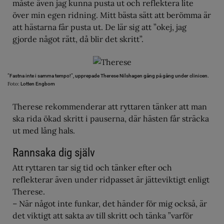
måste även jag kunna pusta ut och reflektera lite
över min egen ridning. Mitt bästa sätt att berömma är
att hästarna får pusta ut. De lär sig att ”okej, jag
gjorde något rätt, då blir det skritt”.
”Fastna inte i samma tempo!”, upprepade Therese Nilshagen gång på gång under clinicen.
Foto:
Lotten Engbom
Therese rekommenderar att ryttaren tänker att man
ska rida ökad skritt i pauserna, där hästen får sträcka
ut med lång hals.
Rannsaka dig själv
Att ryttaren tar sig tid och tänker efter och
reflekterar även under ridpasset är jätteviktigt enligt
Therese.
– När något inte funkar, det händer för mig också, är
det viktigt att sakta av till skritt och tänka ”varför