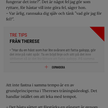
fungerar det inte?”. Det är något fel jag gör som
ryttare, för hästar vill inte göra fel, säger hon.
– Var ärlig, rannsaka dig själv och tänk ”vad gör jag för
fel?”.
TRE TIPS
FRÅN THERESE
• ”Har du en häst som har lite svårare att fatta galopp, gör
det inte på rakt spår. Ta en böjd linje och sitt på det inre
sittbenet så är det lite lättare att fatta galopp. På samma
sätt kan du ta hjälp av sargen när du börjar med
EXPANDERA
övergångar mellan skritt och galopp kan du ta lite hjälp av
sargen. Hästen känner sig ofta trygg vid den, Jag utnyttjar
sargen lite som en broms.”
• ”Målet för ökad trav på diagonalen är att hästen själv ska
Att inte fastna i samma tempo är en av
ha suget. Samla upp på kortsidan, spänn bågen. Ryttaren
grundprinciperna i Thereses träningsideologi. Det
ska sitta till, bara ha ett mjukt stöd, inte gå in på diagonalen
handlar istället om att leka med tempot.
och börja veva med benen. Hästen ska ha suget”
• ”Byt varv. Det är lätt att man rider mer i ett varv, men det är
– Det bästa sättet att förstärka en gångart är genom
viktigt att byta varv, så att både hästar och ryttare blir