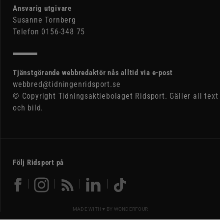
Ansvarig utgivare
Susanne Tornberg
Telefon 0156-348 75
Tjänstgörande webbredaktör nås alltid via e-post
webbred@tidningenridsport.se
© Copyright Tidningsaktiebolaget Ridsport. Gäller all text
och bild.
Följ Ridsport på
MADE WITH ♥ BY
WONDERFOUR