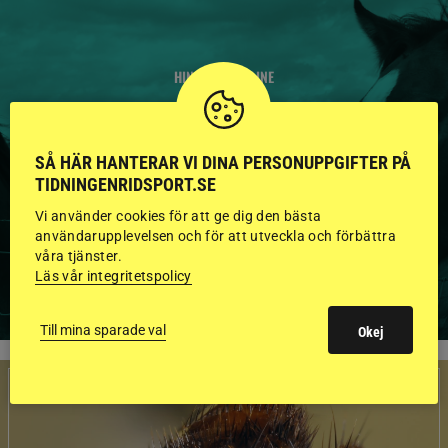
HINGSTAR ONLINE
GODKÄNDA HINGSTAR I
FLERA KATEGORIER MED
SÅ HÄR HANTERAR VI DINA PERSONUPPGIFTER PÅ
TIDNINGENRIDSPORT.SE
BILDER OCH FAKTA
Vi använder cookies för att ge dig den bästa
användarupplevelsen och för att utveckla och förbättra
våra tjänster.
Läs vår integritetspolicy
VISA ALLA HINGSTAR
Till mina sparade val
Okej