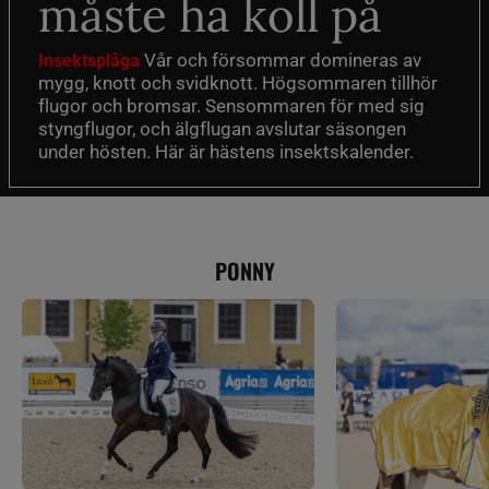
måste ha koll på
Vår och försommar domineras av
Insektsplåga
mygg, knott och svidknott. Högsommaren tillhör
flugor och bromsar. Sensommaren för med sig
styngflugor, och älgflugan avslutar säsongen
under hösten. Här är hästens insektskalender.
PONNY