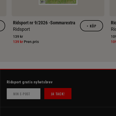
Ridsport nr 9/2026 -Sommarextra
Ri
+
KÖP
Ridsport
Ri
139 kr
109
139 kr
Pren.pris
10
Ridsport gratis nyhetsbrev
JA TACK!