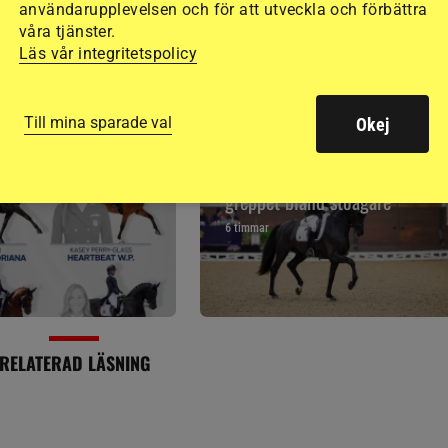
användarupplevelsen och för att utveckla och förbättra
våra tjänster.
Läs vår integritetspolicy
Till mina sparade val
Okej
SENAST
PUBLIC
AVELSNYHETER
kning från USA i VM
Bruksprovsvinnare behåller
greppet bland stoägare
6 timmar
RELATERAD LÄSNING