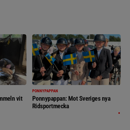
PONNYPAPPAN
immeln vit
Ponnypappan: Mot Sveriges nya
Ridsportmecka