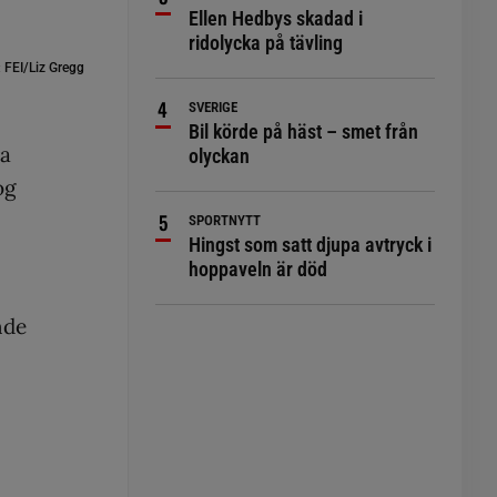
Ellen Hedbys skadad i
ridolycka på tävling
:
FEI/Liz Gregg
SVERIGE
Bil körde på häst – smet från
ra
olyckan
og
SPORTNYTT
Hingst som satt djupa avtryck i
hoppaveln är död
nde