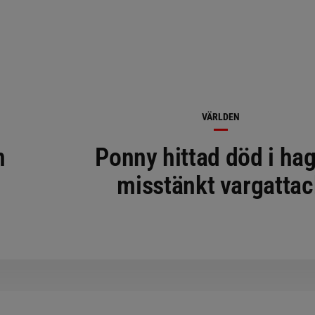
VÄRLDEN
n
Ponny hittad död i ha
misstänkt vargattac