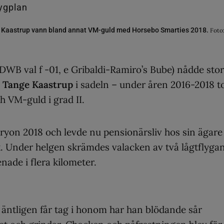
 Kaastrup vann bland annat VM-guld med Horsebo Smarties 2018.
Foto
DWB val f -01, e Gribaldi-Ramiro’s Bube) nådde sto
 Tange Kaastrup
i sadeln – under åren 2016-2018 t
h VM-guld i grad II.
Tryon 2018 och levde nu pensionärsliv hos sin ägare
. Under helgen skrämdes valacken av två lågtflyga
nade i flera kilometer.
i äntligen får tag i honom har han blödande sår