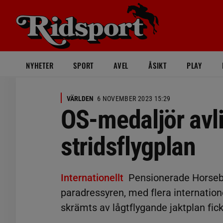
NYHETER
SPORT
AVEL
ÅSIKT
PLAY
VÄRLDEN
6 NOVEMBER 2023 15:29
OS-medaljör avl
stridsflygplan
Internationellt
Pensionerade Horseb
paradressyren, med flera internation
skrämts av lågtflygande jaktplan fic