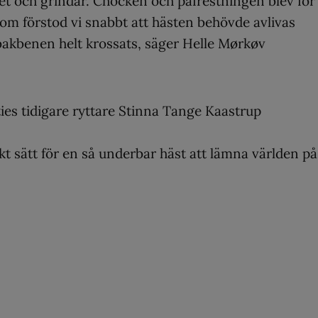
taket och grindar. Chocken och påfrestningen blev för
m förstod vi snabbt att hästen behövde avlivas
bakbenen helt krossats, säger Helle Mørkøv
ties tidigare ryttare Stinna Tange Kaastrup
kt sätt för en så underbar häst att lämna världen på