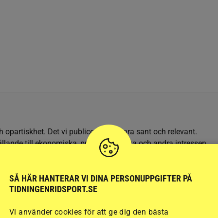
h opartiskhet. Det vi publicerar ska vara sant och relevant.
llande till ekonomiska, privata, politiska och andra intressen.
SÅ HÄR HANTERAR VI DINA PERSONUPPGIFTER PÅ
TIDNINGENRIDSPORT.SE
PARAHÄST
STINNA TANGE KAASTRUP
STRIDSFLYGPLAN
Vi använder cookies för att ge dig den bästa