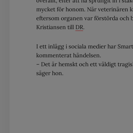
överallt, efter att ha sprungit in i s
mycket för honom. När veterinären ko
eftersom organen var förstörda och 
Kristiansen till
DR
.
I ett inlägg i sociala medier har Smar
kommenterat händelsen.
– Det är hemskt och ett väldigt tragis
säger hon.