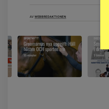
AV
WEBBREDAKTIONEN
SPORTNYTT
DRESSYR
r
Groomarnas nya uppgift: Håll
Sen stry
hästen OCH sporten ren
i dressyr
55 minuter
3 timmar