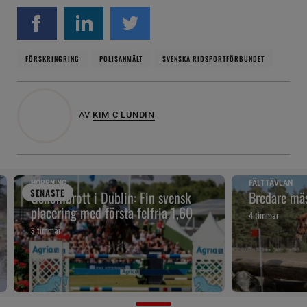
FÖRSKRINGRING
POLISANMÄLT
SVENSKA RIDSPORTFÖRBUNDET
AV
KIM C LUNDIN
HOPPNING
FÄLTTÄVLAN
SENAST
E
Genombrott i Dublin: Fin svensk
Bredare mäs
placering med första felfria 1,60
4 timmar
3 timmar