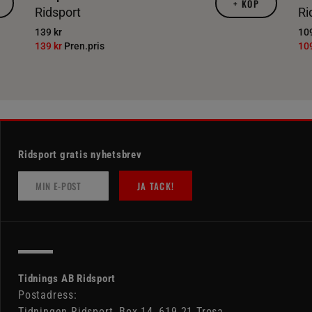
+
KÖP
Ridsport
Ri
139 kr
109
139 kr
Pren.pris
10
Ridsport gratis nyhetsbrev
JA TACK!
Tidnings AB Ridsport
Postadress:
Tidningen Ridsport, Box 14, 619 21 Trosa