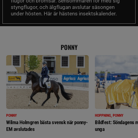
flugor och bromsar. Sensommaren för med sig
styngflugor, och älgflugan avslutar säsongen
under hösten. Här är hästens insektskalender.
PONNY
PONNY
HOPPNING, PONNY
Wilma Holmgren bästa svensk när ponny-
Bildfest: Söndagens m
EM avslutades
unga