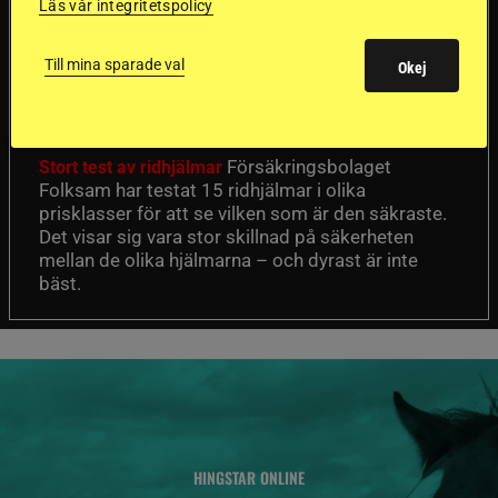
Läs vår integritetspolicy
Dyraste
ridhjälmarna blev
Till mina sparade val
Okej
sämst i test
Försäkringsbolaget
Stort test av ridhjälmar
Folksam har testat 15 ridhjälmar i olika
prisklasser för att se vilken som är den säkraste.
Det visar sig vara stor skillnad på säkerheten
mellan de olika hjälmarna – och dyrast är inte
bäst.
HINGSTAR ONLINE