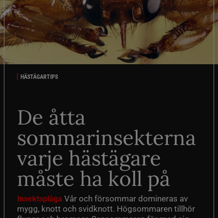
HÄSTÄGARTIPS
De åtta
sommarinsekterna
varje hästägare
måste ha koll på
Vår och försommar domineras av
Insektsplåga
mygg, knott och svidknott. Högsommaren tillhör