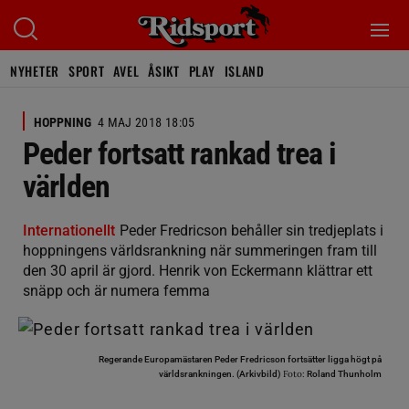
NYHETER
SPORT
AVEL
ÅSIKT
PLAY
ISLAND
HOPPNING
4 MAJ 2018 18:05
Peder fortsatt rankad trea i
världen
Internationellt
Peder Fredricson behåller sin tredjeplats i
hoppningens världsrankning när summeringen fram till
den 30 april är gjord. Henrik von Eckermann klättrar ett
snäpp och är numera femma
Regerande Europamästaren Peder Fredricson fortsätter ligga högt på
Foto:
världsrankningen. (Arkivbild)
Roland Thunholm