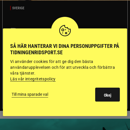
SVERIGE
Dyraste
ridhjälmarna blev
SÅ HÄR HANTERAR VI DINA PERSONUPPGIFTER PÅ
sämst i test
TIDNINGENRIDSPORT.SE
Vi använder cookies för att ge dig den bästa
användarupplevelsen och för att utveckla och förbättra
Försäkringsbolaget
Stort test av ridhjälmar
våra tjänster.
Folksam har testat 15 ridhjälmar i olika
Läs vår integritetspolicy
prisklasser för att se vilken som är den säkraste.
Det visar sig vara stor skillnad på säkerheten
mellan de olika hjälmarna – och dyrast är inte
Till mina sparade val
Okej
bäst.