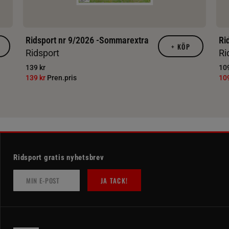
Ridsport nr 9/2026 -Sommarextra
Ri
+
KÖP
Ridsport
Ri
139 kr
109
139 kr
Pren.pris
10
Ridsport gratis nyhetsbrev
JA TACK!