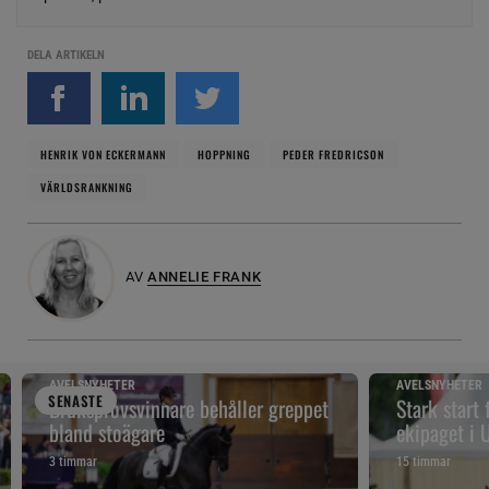
DELA ARTIKELN
HENRIK VON ECKERMANN
HOPPNING
PEDER FREDRICSON
VÄRLDSRANKNING
AV
ANNELIE FRANK
AVELSNYHETER
AVELSNYHETER
SENAST
E
Bruksprovsvinnare behåller greppet
Stark start
bland stoägare
ekipaget i
3 timmar
15 timmar