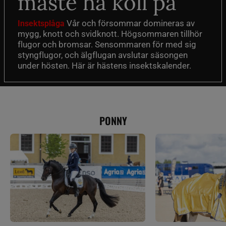
måste ha koll på
Vår och försommar domineras av
Insektsplåga
mygg, knott och svidknott. Högsommaren tillhör
flugor och bromsar. Sensommaren för med sig
styngflugor, och älgflugan avslutar säsongen
under hösten. Här är hästens insektskalender.
PONNY