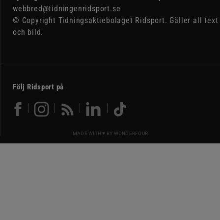
webbred@tidningenridsport.se
© Copyright Tidningsaktiebolaget Ridsport. Gäller all text
och bild.
Följ Ridsport på
MADE WITH ♥ BY
WONDERFOUR