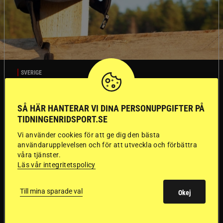
SVERIGE
Dyraste
SÅ HÄR HANTERAR VI DINA PERSONUPPGIFTER PÅ
TIDNINGENRIDSPORT.SE
ridhjälmarna blev
Vi använder cookies för att ge dig den bästa
användarupplevelsen och för att utveckla och förbättra
sämst i test
våra tjänster.
Läs vår integritetspolicy
Försäkringsbolaget
Stort test av ridhjälmar
Folksam har testat 15 ridhjälmar i olika
Till mina sparade val
Okej
prisklasser för att se vilken som är den säkraste.
Det visar sig vara stor skillnad på säkerheten
mellan de olika hjälmarna – och dyrast är inte