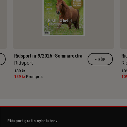
Ridsport nr 9/2026 -Sommarextra
Ri
+
KÖP
Ridsport
Ri
139 kr
109
139 kr
Pren.pris
10
Ridsport gratis nyhetsbrev