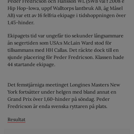
Peder Fredricson och Hansson WL (SWB val f 2008 e
Hip Hop-Iowa, uppf Walltorps lantbruk AB, äg Måsel
AB) var ett av 16 felfria ekipage i tidshoppningen över
1,45-hinder.
Ekipagets tid var ungefär tio sekunder långsammare
än segertiden som USA:s McLain Ward stod för
tillsammans med HH Callas. Det räckte dock till en
sjunde placering för Peder Fredricson. Klassen hade
44 startande ekipage.
Det femstjärniga meetinget Longines Masters New
York fortsätter under helgen med bland annat en
Grand Prix över 1,60-hinder på söndag. Peder
Fredricson är enda svenska ryttaren på plats.
Resultat