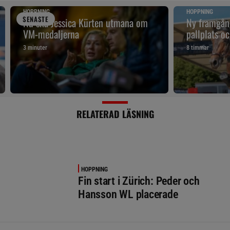
HOPPNING
HOPPNING
SENAST
E
Nu ska Jessica Kürten utmana om
Ny framgån
VM-medaljerna
pallplats o
3 minuter
8 timmar
RELATERAD LÄSNING
HOPPNING
Fin start i Zürich: Peder och
Hansson WL placerade